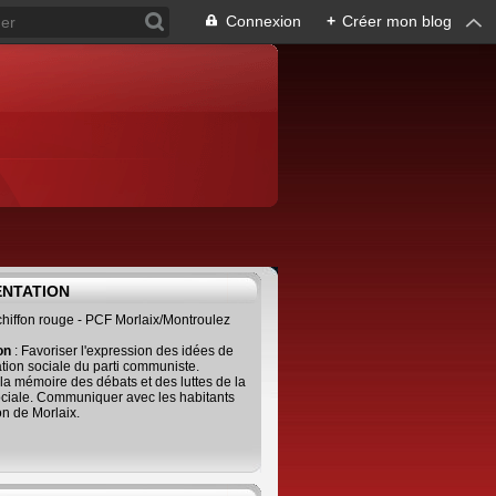
Connexion
+
Créer mon blog
ENTATION
 chiffon rouge - PCF Morlaix/Montroulez
ion
: Favoriser l'expression des idées de
tion sociale du parti communiste.
 la mémoire des débats et des luttes de la
ciale. Communiquer avec les habitants
on de Morlaix.