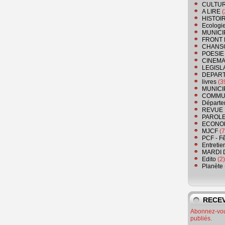
CULTU
A LIRE
(
HISTOI
Ecologi
MUNICI
FRONT 
CHANS
POESIE
CINEMA
LEGISL
DEPART
livres
(3
MUNICI
COMMU
Départe
REVUE 
PAROLE
ECONO
MJCF
(7
PCF - F
Entretie
MARDI 
Edito
(2)
Planète
RECEV
Abonnez-vous
publiés.