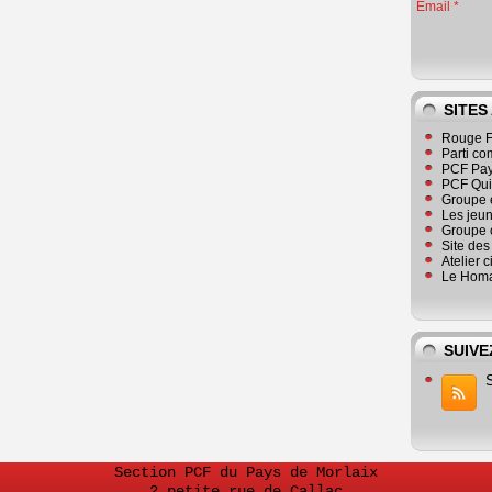
Email
SITES
Rouge F
Parti co
PCF Pay
PCF Qu
Groupe 
Les jeu
Groupe 
Site de
Atelier 
Le Homa
SUIVE
Section PCF du Pays de Morlaix
2 petite rue de Callac