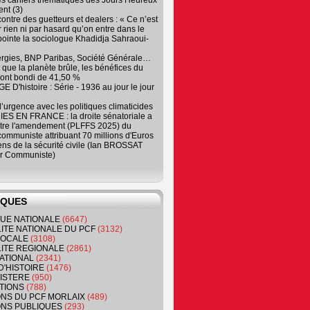
es cahiers thématiques des Jours Heureux
nt (3)
contre des guetteurs et dealers : « Ce n’est
 rien ni par hasard qu’on entre dans le
, pointe la sociologue Khadidja Sahraoui-
ergies, BNP Paribas, Société Générale…
que la planète brûle, les bénéfices du
ont bondi de 41,50 %
 D'histoire : Série - 1936 au jour le jour
 d’urgence avec les politiques climaticides
ES EN FRANCE : la droite sénatoriale a
ntre l'amendement (PLFFS 2025) du
ommuniste attribuant 70 millions d'Euros
ns de la sécurité civile (Ian BROSSAT
r Communiste)
IQUES
QUE NATIONALE
(6647)
ITE NATIONALE DU PCF
(3132)
 LOCALE
(3108)
ITE REGIONALE
(2861)
ATIONAL
(2341)
D'HISTOIRE
(1476)
NISTERE
(950)
TIONS
(788)
ONS DU PCF MORLAIX
(489)
NS PUBLIQUES
(293)