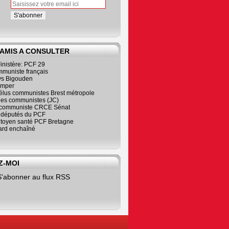
 AMIS A CONSULTER
inistère: PCF 29
mmuniste français
s Bigouden
imper
élus communistes Brest métropole
nes communistes (JC)
communiste CRCE Sénat
s députés du PCF
citoyen santé PCF Bretagne
rd enchaîné
Z-MOI
S'abonner au flux RSS