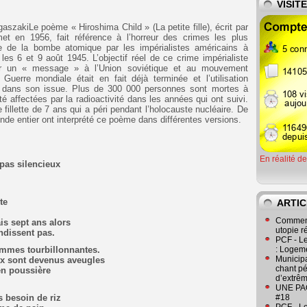
VISIT
gaszakiLe poème « Hiroshima Child » (La petite fille), écrit par
t en 1956, fait référence à l’horreur des crimes les plus
e de la bombe atomique par les impérialistes américains à
es 6 et 9 août 1945. L’objectif réel de ce crime impérialiste
oyer un « message » à l’Union soviétique et au mouvement
uerre mondiale était en fait déjà terminée et l’utilisation
e dans son issue. Plus de 300 000 personnes sont mortes à
 affectées par la radioactivité dans les années qui ont suivi.
e fillette de 7 ans qui a péri pendant l’holocauste nucléaire. De
e entier ont interprété ce poème dans différentes versions.
En réalité d
pas silencieux
te
ARTIC
Comment
is sept ans alors
utopie r
ndissent pas.
PCF - L
ammes tourbillonnantes.
: Logeme
Municipa
x sont devenus aveugles
chant pé
en poussière
d’extrêm
UNE PAGE
as besoin de riz
#18