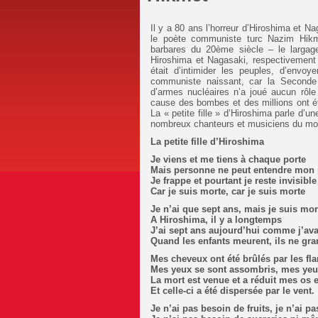
Il y a 80 ans l’horreur d’Hiroshima et Na
le poète communiste turc Nazim Hikme
barbares du 20ème siècle – le largag
Hiroshima et Nagasaki, respectivement l
était d’intimider les peuples, d’env
communiste naissant, car la Seconde G
d’armes nucléaires n’a joué aucun rôl
cause des bombes et des millions ont été
La « petite fille » d’Hiroshima parle d’un
nombreux chanteurs et musiciens du mond
La petite fille d’Hiroshima
Je viens et me tiens à chaque porte
Mais personne ne peut entendre mon 
Je frappe et pourtant je reste invisible
Car je suis morte, car je suis morte
Je n’ai que sept ans, mais je suis mor
A Hiroshima, il y a longtemps
J’ai sept ans aujourd’hui comme j’ava
Quand les enfants meurent, ils ne gra
Mes cheveux ont été brûlés par les fl
Mes yeux se sont assombris, mes yeu
La mort est venue et a réduit mes os 
Et celle-ci a été dispersée par le vent.
Je n’ai pas besoin de fruits, je n’ai p