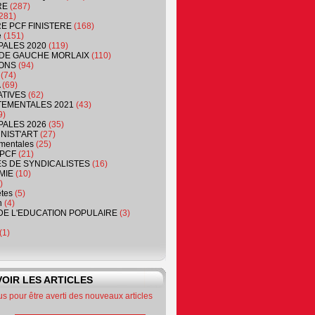
RE
(287)
281)
RE PCF FINISTERE
(168)
e
(151)
PALES 2020
(119)
DE GAUCHE MORLAIX
(110)
ONS
(94)
(74)
(69)
ATIVES
(62)
EMENTALES 2021
(43)
9)
PALES 2026
(35)
NIST'ART
(27)
mentales
(25)
PCF
(21)
S DE SYNDICALISTES
(16)
MIE
(10)
)
êtes
(5)
n
(4)
DE L'EDUCATION POPULAIRE
(3)
(1)
OIR LES ARTICLES
 pour être averti des nouveaux articles