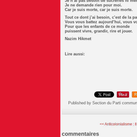
Je n’ai pas besoin de sucreries ni m
Je ne demande rien pour moi.
Car je suis morte, car je suis morte.
Tout ce dont j’ai besoin, c’est de la pa
Vous vous battez aujourd’hui, vous v
Pour que les enfants de ce monde
puissent vivre, grandir, rire et jouer.
Nazim Hikmet
Lire aussi:
R
Published by Section du Parti commun
<< Anticolonialisme : Il 
commentaires