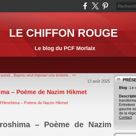
LE CHIFFON ROUGE
Le blog du PCF Morlaix
aurait...
Bayrou veut imposer une énième... >>
PRÉS
13 août 2025
Blog
: Le
oshima – Poème de Nazim Hikmet
Descript
transforma
Entretenir
gauche so
de la régi
Contact
’Hiroshima – Poème de Nazim