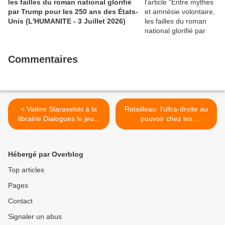
les failles du roman national glorifié
par Trump pour les 250 ans des États-
Unis (L'HUMANITE - 3 Juillet 2026)
Commentaires
< Valère Staraselski à la
Retailleau: l'ultra-droite au
librairie Dialogues le jeudi
pouvoir chez les
15 mai 2025 pour présenter
Républicains >
Les Passagers de la
cathédrale
Hébergé par Overblog
Top articles
Pages
Contact
Signaler un abus