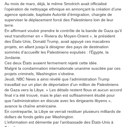
Au mois de mars, déjà, le même Smotrich avait officialisé
l’opération de nettoyage ethnique en annonçant la création d’une
agence spéciale, baptisée Autorité d’émigration, chargée de
superviser le déplacement forcé des Palestiniens loin de leur
terre.
En affirmant vouloir prendre le contrôle de la bande de Gaza qu’il
veut transformer en « Riviera du Moyen-Orient », le président
des États-Unis, Donald Trump, avait appuyé ces macabres
projets, en allant jusqu’à désigner des pays de destination
sommés d’accueillir les Palestiniens expulsés : l’Égypte, la
Jordanie.
Ces deux États avaient fermement rejeté cette idée.
Malgré la condamnation internationale unanime suscitée par ces
projets criminels, Washington s’obstine.
Jeudi, NBC News a ainsi révélé que l’administration Trump
travaillait sur un plan de déportation d’un million de Palestiniens
de Gaza vers la Libye. « Les détails restent flous et aucun accord
final n’a été trouvé, mais le plan est suffisamment étudié pour
que l’administration en discute avec les dirigeants libyens »,
avance la chaîne américaine.
En contrepartie, la Libye se verrait restituer plusieurs milliards de
dollars de fonds gelés par Washington.
L’information est démentie par l’ambassade des États-Unis à