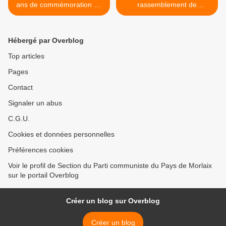
ans de commémoration de
rassemblement de
l'héroïsme du premier
Tredudon-le-Moine en
village résistant de France
Berrien le 8 mai 2025 à
et d'hommage à ses
l'initiative du PCF Finistère
Hébergé par Overblog
martyrs
pour la Paix, la défense des
valeurs sociales et
Top articles
démocratiques de la
Pages
Résistance et contre le
fascisme et l'extrême-droite
Contact
>
Signaler un abus
C.G.U.
Cookies et données personnelles
Préférences cookies
Voir le profil de Section du Parti communiste du Pays de Morlaix
sur le portail Overblog
Créer un blog sur Overblog
Créer un blog