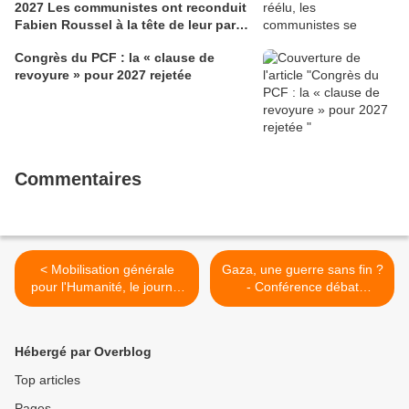
2027 Les communistes ont reconduit
Fabien Roussel à la tête de leur parti,
à l’issue du 40e congrès national, à
Congrès du PCF : la « clause de
Lille. Le secrétaire national, dont la
revoyure » pour 2027 rejetée
candidature devrait être officialisée le
6 septembre, veut désormais jeter «
toutes ses forces » dans la campagne
présidentielle.
Commentaires
< Mobilisation générale
Gaza, une guerre sans fin ?
pour l'Humanité, le journal
- Conférence débat
de la Résistance
organisée par l'AFPS Pays
intellectuelle, sociale et
de Morlaix avec Agnès
politique au fascisme et au
Levallois le 18 avril 2025 >
Hébergé par Overblog
néo-libéralisme
Top articles
Pages