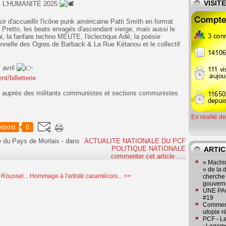
VISIT
 L'HUMANITÉ 2025
ir d'accueillir l'icône punk américaine Patti Smith en format
 Pretto, les beats enragés d'ascendant vierge, mais aussi le
, la fanfare techno MEUTE, l'éclectique Adé, la poésie
onnelle des Ogres de Barback & La Rue Kétanou et le collectif
 avril
t/billetterie
rs auprès des militants communistes et sections communistes
En réalité d
epost
0
e du Pays de Morlaix
-
dans
ACTUALITE NATIONALE DU PCF
POLITIQUE NATIONALE
ARTIC
commenter cet article
…
« Machin
» de la 
Roussel...
Hommage à l'artiste carantécois... >>
cherche 
gouver
UNE PAGE
#19
Comment
utopie r
PCF - L