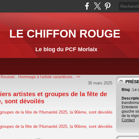
LE CHIFFON ROUGE
Le blog du PCF Morlaix
Roussel...
Hommage à l'artiste carantécois... >>
PRÉS
30 mars 2025
Blog
: Le
rs artistes et groupes de la fête de
Descript
, sont dévoilés
transforma
Entretenir
gauche so
de la régi
Contact