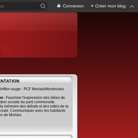
Connexion
+
Créer mon blog
ENTATION
 chiffon rouge - PCF Morlaix/Montroulez
ion
: Favoriser l'expression des idées de
tion sociale du parti communiste.
 la mémoire des débats et des luttes de la
ciale. Communiquer avec les habitants
on de Morlaix.