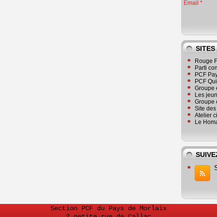
Email
SITES
Rouge F
Parti co
PCF Pay
PCF Qu
Groupe 
Les jeu
Groupe 
Site de
Atelier 
Le Homa
SUIVE
Section PCF du Pays de Morlaix
2 petite rue de Callac