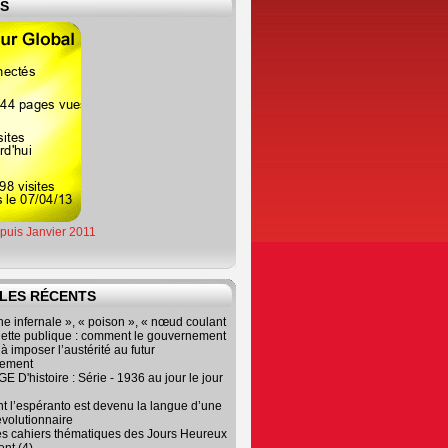
ES
epuis Janvier 2011
LES RÉCENTS
e infernale », « poison », « nœud coulant
dette publique : comment le gouvernement
à imposer l’austérité au futur
nement
 D'histoire : Série - 1936 au jour le jour
 l’espéranto est devenu la langue d’une
évolutionnaire
es cahiers thématiques des Jours Heureux