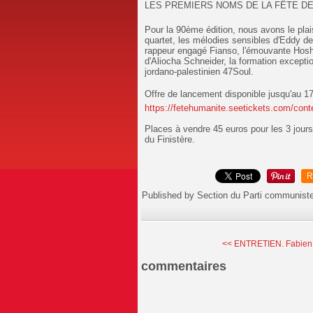
LES PREMIERS NOMS DE LA FÊTE DE
Pour la 90ème édition, nous avons le plais
quartet, les mélodies sensibles d'Eddy de
rappeur engagé Fianso, l'émouvante Hoshi
d'Aliocha Schneider, la formation excepti
jordano-palestinien
47Soul.
Offre de lancement disponible jusqu'au 17
https://fetehumanite.seetickets.com/conten
Places à vendre 45 euros pour les 3 jou
du Finistère.
R
Published by Section du Parti communist
<< ENTRETIEN. Fabien 
commentaires