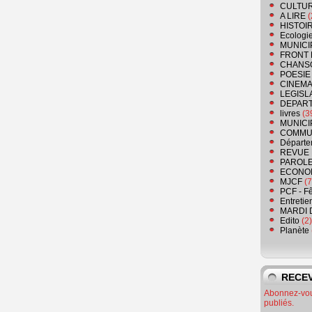
CULTU
A LIRE
(
HISTOI
Ecologi
MUNICI
FRONT 
CHANS
POESIE
CINEMA
LEGISL
DEPART
livres
(3
MUNICI
COMMU
Départe
REVUE 
PAROLE
ECONO
MJCF
(7
PCF - F
Entretie
MARDI 
Edito
(2)
Planète
RECEV
Abonnez-vous
publiés.