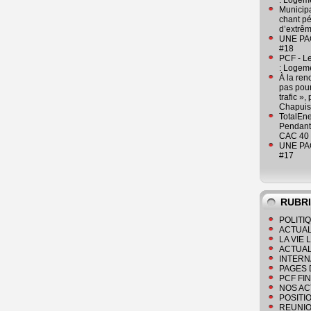
: Logeme
Municipa
chant pé
d’extrêm
UNE PAGE
#18
PCF - L
: Logeme
À la ren
pas pour
trafic »
Chapuis
TotalEn
Pendant 
CAC 40 
UNE PAGE
#17
RUBR
POLITI
ACTUAL
LA VIE
ACTUAL
INTERN
PAGES 
PCF FI
NOS AC
POSITI
REUNIO