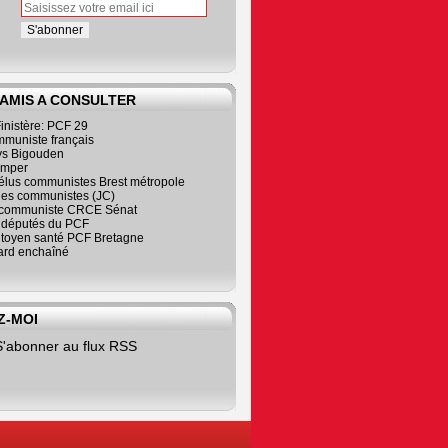
 AMIS A CONSULTER
inistère: PCF 29
mmuniste français
s Bigouden
imper
élus communistes Brest métropole
nes communistes (JC)
communiste CRCE Sénat
s députés du PCF
citoyen santé PCF Bretagne
rd enchaîné
Z-MOI
S'abonner au flux RSS