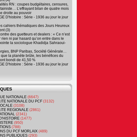
nt (4)
lités RN : coupes budgétaires, censures,
tainiste… L’effrayant bilan de quatre mois
e droite au pouvoir
 D'histoire : Série - 1936 au jour le jour
es cahiers thématiques des Jours Heureux
nt (3)
contre des guetteurs et dealers : « Ce n’est
 rien ni par hasard qu’on entre dans le
, pointe la sociologue Khadidja Sahraoui-
ergies, BNP Paribas, Société Générale…
que la planète brûle, les bénéfices du
ont bondi de 41,50 %
 D'histoire : Série - 1936 au jour le jour
IQUES
QUE NATIONALE
(6647)
ITE NATIONALE DU PCF
(3132)
 LOCALE
(3108)
ITE REGIONALE
(2861)
ATIONAL
(2341)
D'HISTOIRE
(1477)
NISTERE
(950)
TIONS
(788)
ONS DU PCF MORLAIX
(489)
NS PUBLIQUES
(293)