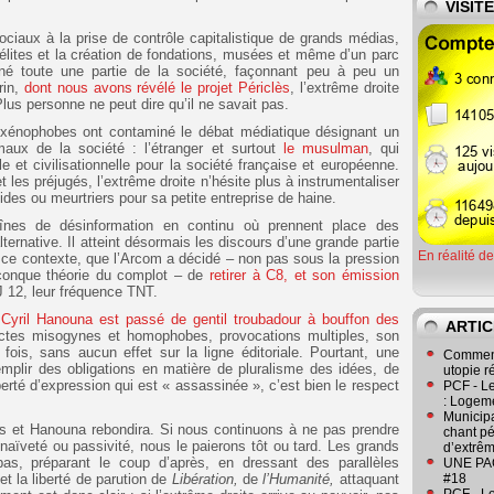
VISIT
ociaux à la prise de contrôle capitalistique de grands médias,
 élites et la création de fondations, musées et même d’un parc
rené toute une partie de la société, façonnant peu à peu un
rin,
dont nous avons révélé le projet Périclès
, l’extrême droite
lus personne ne peut dire qu’il ne savait pas.
 xénophobes ont contaminé le débat médiatique désignant un
aux de la société : l’étranger et surtout
le musulman
, qui
e et civilisationnelle pour la société française et européenne.
 les préjugés, l’extrême droite n’hésite plus à instrumentaliser
ides ou meurtriers pour sa petite entreprise de haine.
nes de désinformation en continu où prennent place des
lternative. Il atteint désormais les discours d’une grande partie
En réalité d
ns ce contexte, que l’Arcom a décidé – non pas sous la pression
conque théorie du complot – de
retirer à C8, et son émission
 12, leur fréquence TNT.
,
Cyril Hanouna est passé de gentil troubadour à bouffon des
ARTIC
 actes misogynes et homophobes, provocations multiples, son
is, sans aucun effet sur la ligne éditoriale. Pourtant, une
Comment
remplir des obligations en matière de pluralisme des idées, de
utopie r
erté d’expression qui est « assassinée », c’est bien le respect
PCF - L
: Logeme
Municipa
as et Hanouna rebondira. Si nous continuons à ne pas prendre
chant pé
 naïveté ou passivité, nous le paierons tôt ou tard. Les grands
d’extrêm
s, préparant le coup d’après, en dressant des parallèles
UNE PAGE
et la liberté de parution de
Libération,
de
l’Humanité,
attaquant
#18