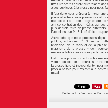
même la Fête de l’Humanité. L’avertissem
titres respectifs seront directement da
aides publiques à la presse pour nous fai
Il faut donc nous préparer à mener une 
pleine et entière sans presse libre et in
des idées. Les forces progressistes dev
anti-concentration des médias qui devra
plus de trois titres de presse différent
Rappelons que M. Bolloré détient toujour
Autre idée, que nous proposons depuis d
publics, à hauteur d’1 % sur le chiffr
télévision, de la radio et de la presse
pluralisme de la presse » dont pourraie
médias à faibles ressources publicitaires
Enfin nous proposons à tous les médias 
victoire du RN, de se réunir, se rencon
la presse libre et indépendante, pour m
pays a besoin pour résister à la contre
travail !
R
Published by Section du Parti c