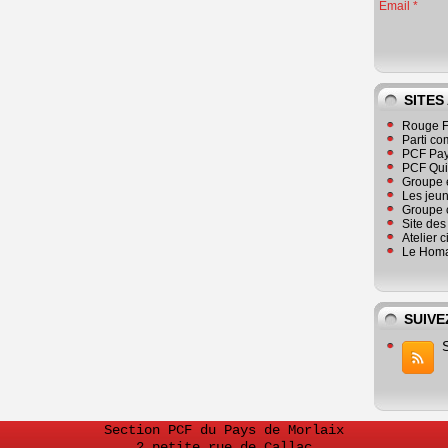
Email
SITES
Rouge F
Parti co
PCF Pay
PCF Qu
Groupe 
Les jeu
Groupe 
Site de
Atelier 
Le Homa
SUIVE
Section PCF du Pays de Morlaix
2 petite rue de Callac