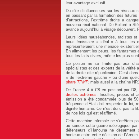
leur avantage exclusif.
Du rôle d’influenceurs sur les réseaux s
en passant par la formation des futures
d’attractions, l’extrême droite a gang
nouveau récit national. De Bolloré à Sté
avance aujourd’hui à visage découvert. P
Leurs idées nauséabondes, racistes et
bouc émissaire « idéal » à tous les m
représenteraient une menace existentiell
En alimentant les peurs, les fantasmes et
tous les faits divers, même les plus sord
Ce poison ne se limite pas aux chaî
spécialistes et des experts de la vérité a
de la droite dite républicaine. C’est da
« de l’extrême gauche » ou d’une quel
phare
TPMP
,
mais aussi à la chaîne NRJ
De France 4 à C8 en passant par D8
droites extrêmes
. Insultes, propos et
émission a été condamnée plus de 50 fo
fréquence d’État doit respecter la loi, 
dignité humaine. Ce n’est donc pas la lib
de nos lois qui est réaffirmé.
Cette machine infernale ne s’arrêtera p
au sérieux cette guerre idéologique, par
défenseurs d’Hanouna ne désarment pa
honteux entre cette décision de l’Arcom 