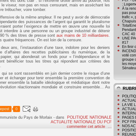
PCF - L
ent est donc clair : si l’extrême droite arrive au pouvoir, nos
: Logeme
ns le viseur, non pas en nous censurant, mais en asséchant les
À la ren
re trébucher, voire tomber.
pas pour
offensive de la même ampleur. Il ne peut y avoir de démocratie
trafic »
Chapuis
dépendante des puissances de l’argent qui garantit le pluralisme
TotalEn
raient porter l’exigence de mettre en œuvre une nouvelle loi
Pendant 
it interdire à une personne ou un groupe industriel de détenir
CAC 40 
s. 90 % des titres de presse sont
aux mains de 10 milliardaires
.
UNE PAGE
s quatre fréquences. On est loin de la censure.
#17
En finir
eux ans, l’instauration d’une taxe, indolore pour les deniers
INCENDI
e d’affaires des recettes publicitaires du numérique, de la
voté co
 papier, qui abonderait un fonds pour « l’indépendance et le
groupe c
nt bénéficier tous les titres qui répondent aux critères des
les moye
.
Sénateu
qui se sont rassemblés en juin dernier contre le risque d’une
trer et échanger pour tenir ensemble la première convention de
ener ensemble la bataille idéologique et médiatique dont notre
-révolution réactionnaire mondiale et construire ensemble… Au
RUBR
POLITI
ACTUAL
LA VIE
epost
0
ACTUAL
INTERN
ommuniste du Pays de Morlaix
-
dans
POLITIQUE NATIONALE
PAGES 
ACTUALITE NATIONALE DU PCF
PCF FI
NOS AC
commenter cet article
…
POSITI
REUNIO