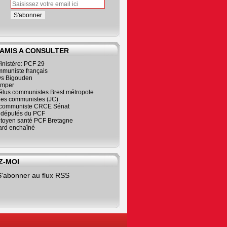
 AMIS A CONSULTER
inistère: PCF 29
mmuniste français
s Bigouden
imper
élus communistes Brest métropole
nes communistes (JC)
communiste CRCE Sénat
s députés du PCF
citoyen santé PCF Bretagne
rd enchaîné
Z-MOI
S'abonner au flux RSS