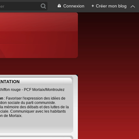
Connexion
+
Créer mon blog
ENTATION
 chiffon rouge - PCF Morlaix/Montroulez
ion
: Favoriser l'expression des idées de
tion sociale du parti communiste.
 la mémoire des débats et des luttes de la
ciale. Communiquer avec les habitants
on de Morlaix.