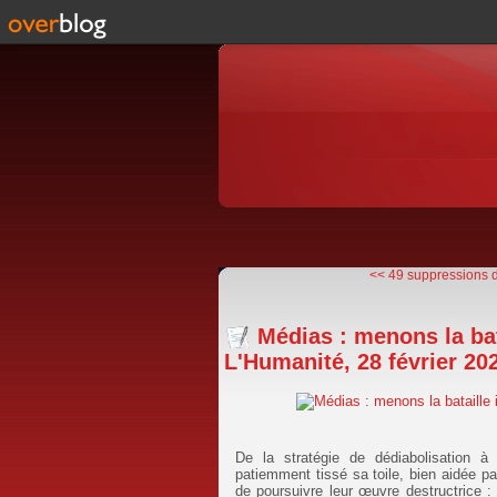
<< 49 suppressions d
Médias : menons la bat
L'Humanité, 28 février 20
De la stratégie de dédiabolisation à 
patiemment tissé sa toile, bien aidée par
de poursuivre leur œuvre destructrice : 