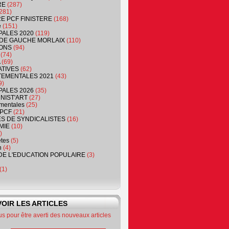
RE
(287)
281)
RE PCF FINISTERE
(168)
e
(151)
PALES 2020
(119)
DE GAUCHE MORLAIX
(110)
ONS
(94)
(74)
(69)
ATIVES
(62)
EMENTALES 2021
(43)
9)
PALES 2026
(35)
NIST'ART
(27)
mentales
(25)
PCF
(21)
S DE SYNDICALISTES
(16)
MIE
(10)
)
êtes
(5)
n
(4)
DE L'EDUCATION POPULAIRE
(3)
(1)
OIR LES ARTICLES
 pour être averti des nouveaux articles