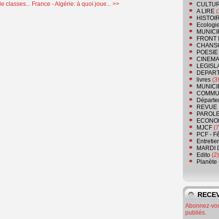
e classes...
France - Algérie: à quoi joue... >>
CULTU
A LIRE
(
HISTOI
Ecologi
MUNICI
FRONT 
CHANS
POESIE
CINEMA
LEGISL
DEPART
livres
(3
MUNICI
COMMU
Départe
REVUE 
PAROLE
ECONO
MJCF
(7
PCF - F
Entretie
MARDI 
Edito
(2)
Planète
RECEV
Abonnez-vous
publiés.