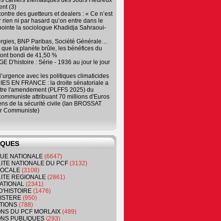
es cahiers thématiques des Jours Heureux
nt (3)
contre des guetteurs et dealers : « Ce n’est
 rien ni par hasard qu’on entre dans le
, pointe la sociologue Khadidja Sahraoui-
ergies, BNP Paribas, Société Générale…
que la planète brûle, les bénéfices du
ont bondi de 41,50 %
 D'histoire : Série - 1936 au jour le jour
 d’urgence avec les politiques climaticides
ES EN FRANCE : la droite sénatoriale a
ntre l'amendement (PLFFS 2025) du
ommuniste attribuant 70 millions d'Euros
ns de la sécurité civile (Ian BROSSAT
r Communiste)
IQUES
QUE NATIONALE
(6647)
ITE NATIONALE DU PCF
(3132)
 LOCALE
(3108)
ITE REGIONALE
(2861)
ATIONAL
(2341)
D'HISTOIRE
(1476)
NISTERE
(950)
TIONS
(788)
ONS DU PCF MORLAIX
(489)
NS PUBLIQUES
(293)