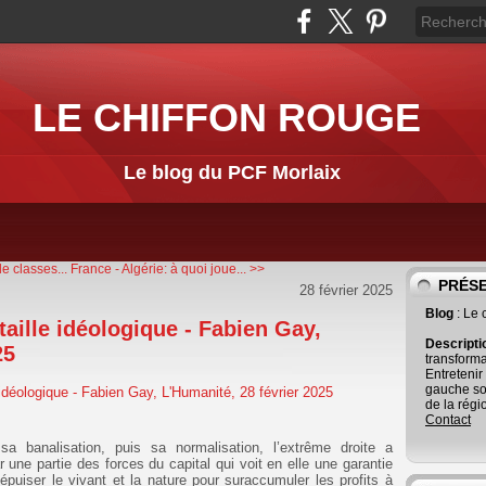
LE CHIFFON ROUGE
Le blog du PCF Morlaix
e classes...
France - Algérie: à quoi joue... >>
PRÉS
28 février 2025
Blog
: Le
aille idéologique - Fabien Gay,
Descript
25
transforma
Entretenir
gauche so
de la régi
Contact
sa banalisation, puis sa normalisation, l’extrême droite a
 une partie des forces du capital qui voit en elle une garantie
épuiser le vivant et la nature pour suraccumuler les profits à