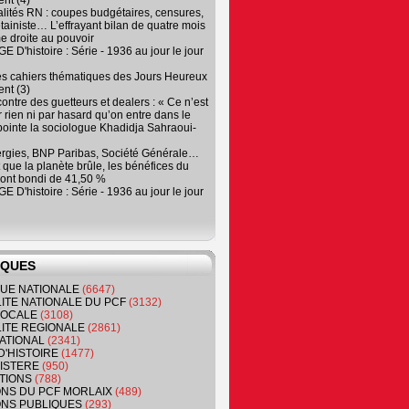
nt (4)
lités RN : coupes budgétaires, censures,
tainiste… L’effrayant bilan de quatre mois
e droite au pouvoir
 D'histoire : Série - 1936 au jour le jour
es cahiers thématiques des Jours Heureux
nt (3)
contre des guetteurs et dealers : « Ce n’est
 rien ni par hasard qu’on entre dans le
, pointe la sociologue Khadidja Sahraoui-
ergies, BNP Paribas, Société Générale…
que la planète brûle, les bénéfices du
ont bondi de 41,50 %
 D'histoire : Série - 1936 au jour le jour
IQUES
QUE NATIONALE
(6647)
ITE NATIONALE DU PCF
(3132)
 LOCALE
(3108)
ITE REGIONALE
(2861)
ATIONAL
(2341)
D'HISTOIRE
(1477)
NISTERE
(950)
TIONS
(788)
ONS DU PCF MORLAIX
(489)
NS PUBLIQUES
(293)