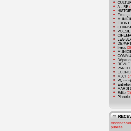
CULTU
A LIRE
(
HISTOI
Ecologi
MUNICI
FRONT 
CHANS
POESIE
CINEMA
LEGISL
DEPART
livres
(3
MUNICI
COMMU
Départe
REVUE 
PAROLE
ECONO
MJCF
(7
PCF - F
Entretie
MARDI 
Edito
(2)
Planète
RECEV
Abonnez-vous
publiés.