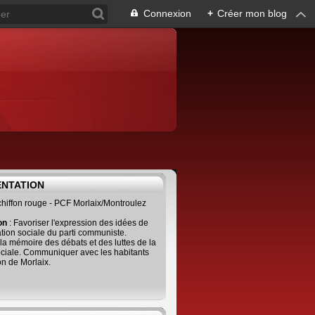
Connexion
+
Créer mon blog
ENTATION
 chiffon rouge - PCF Morlaix/Montroulez
ion
: Favoriser l'expression des idées de
tion sociale du parti communiste.
 la mémoire des débats et des luttes de la
ciale. Communiquer avec les habitants
on de Morlaix.