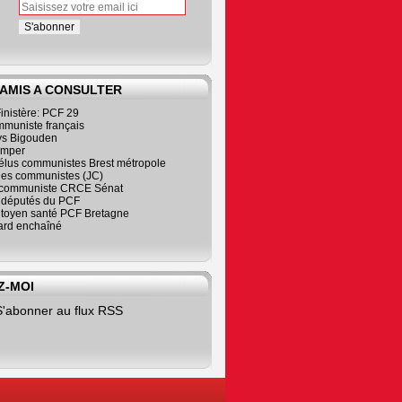
 AMIS A CONSULTER
inistère: PCF 29
mmuniste français
s Bigouden
imper
élus communistes Brest métropole
nes communistes (JC)
communiste CRCE Sénat
s députés du PCF
citoyen santé PCF Bretagne
rd enchaîné
Z-MOI
S'abonner au flux RSS