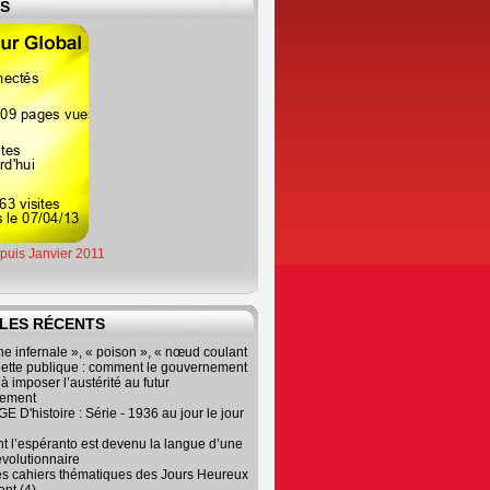
ES
epuis Janvier 2011
LES RÉCENTS
e infernale », « poison », « nœud coulant
dette publique : comment le gouvernement
à imposer l’austérité au futur
nement
 D'histoire : Série - 1936 au jour le jour
 l’espéranto est devenu la langue d’une
évolutionnaire
es cahiers thématiques des Jours Heureux