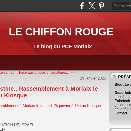
LE CHIFFON ROUGE
Le blog du PCF Morlaix
e samedi...
Face aux propos diffamatoires... >>
PRÉS
19 janvier 2025
Blog
: Le
estine.. Rassemblement à Morlaix le
Descript
au Kiosque
transforma
Entretenir
gauche so
de la régi
Contact
IATION UE/ISRAËL
IEN