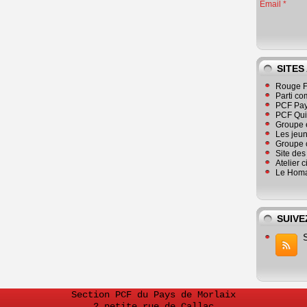
Email
SITES
Rouge F
Parti co
PCF Pay
PCF Qu
Groupe 
Les jeu
Groupe 
Site de
Atelier 
Le Homa
SUIVE
Section PCF du Pays de Morlaix
2 petite rue de Callac