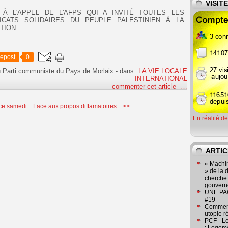
VISIT
À L'APPEL DE L'AFPS QUI A INVITÉ TOUTES LES
ICATS SOLIDAIRES DU PEUPLE PALESTINIEN À LA
ION...
epost
0
u Parti communiste du Pays de Morlaix
-
dans
LA VIE LOCALE
INTERNATIONAL
commenter cet article
…
e samedi...
Face aux propos diffamatoires... >>
En réalité d
ARTIC
« Machin
» de la 
cherche 
gouver
UNE PAGE
#19
Comment
utopie r
PCF - L