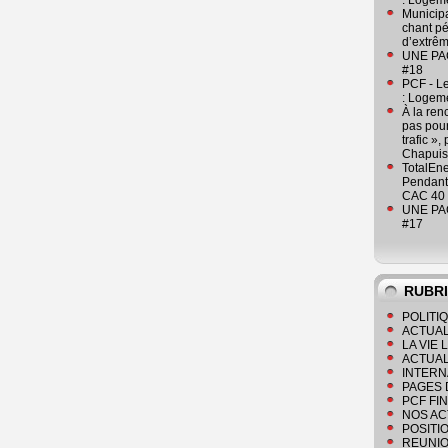
: Logeme
Municipa
chant pé
d’extrêm
UNE PAGE
#18
PCF - L
: Logeme
À la ren
pas pour
trafic »
Chapuis
TotalEn
Pendant 
CAC 40 
UNE PAGE
#17
RUBR
POLITI
ACTUAL
LA VIE
ACTUAL
INTERN
PAGES 
PCF FI
NOS AC
POSITI
REUNIO