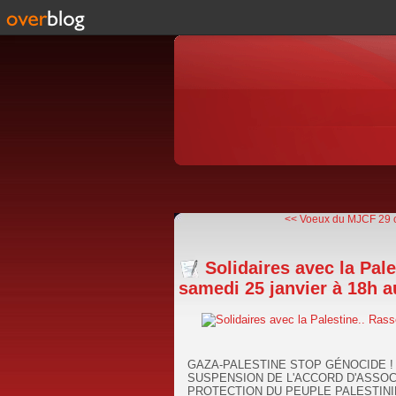
<< Voeux du MJCF 29 c
Solidaires avec la Pal
samedi 25 janvier à 18h 
GAZA-PALESTINE STOP GÉNOCIDE !
SUSPENSION DE L'ACCORD D'ASSOC
PROTECTION DU PEUPLE PALESTIN