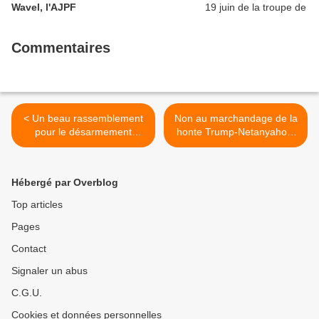
Wavel, l'AJPF
Commentaires
< Un beau rassemblement
Non au marchandage de la
pour le désarmement
honte Trump-Netanyahou,
nucléaire au port du fret
non à l’épuration ethnique
avec la délégation
du peuple palestinien !
japonaise prix Nobel de la
(PCF, 27 janvier 2025) >
Hébergé par Overblog
Paix ce dimanche 26 janvier
Top articles
Pages
Contact
Signaler un abus
C.G.U.
Cookies et données personnelles