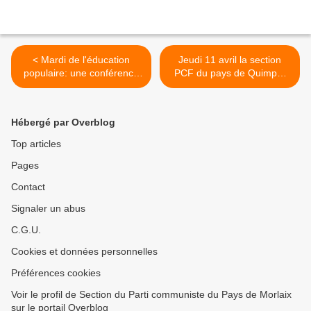
< Mardi de l'éducation
Jeudi 11 avril la section
populaire: une conférence
PCF du pays de Quimper
très stimulante d'Olivier
recevait Gérard Streiff aux
Verdun sur la Laïcité ce 9
Halles St François dans le
avril 2024
cycle des conférences de
Hébergé par Overblog
Quimper Rouge >
Top articles
Pages
Contact
Signaler un abus
C.G.U.
Cookies et données personnelles
Préférences cookies
Voir le profil de Section du Parti communiste du Pays de Morlaix
sur le portail Overblog