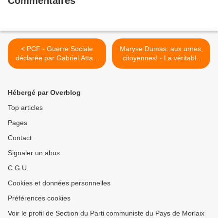
Commentaires
< PCF - Guerre Sociale
Maryse Dumas: aux urnes,
déclarée par Gabriel Attal :
citoyennes! - La véritable
la gauche saura se
histoire de l'introduction du
rassembler pour cendurer
droit des vote des femmes
le gouvernement
le 21 mars 1944
Hébergé par Overblog
(Sébastien Jumel / député
(L'Humanité Magazine, 18
PCF )
avril 2024) >
Top articles
Pages
Contact
Signaler un abus
C.G.U.
Cookies et données personnelles
Préférences cookies
Voir le profil de Section du Parti communiste du Pays de Morlaix