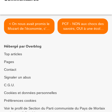
< On nous avait promis le
PCF - NON aux chocs des
Mozart de l’économie, c’est
savoirs, OUI à une école
en fait la Castafiore (Ian
pour l'émancipation >
Brossat invité de Public
Sénat. Jeudi 28 mars 2024)
Hébergé par Overblog
Top articles
Pages
Contact
Signaler un abus
C.G.U.
Cookies et données personnelles
Préférences cookies
Voir le profil de Section du Parti communiste du Pays de Morlaix