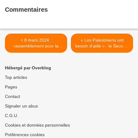
Commentaires
< 8 mars 2024 :
« Les Palestiniens ont
rassemblement pour la
besoin d’aide » : le Secours
défense des droits des
populaire lance un appel
femmes à Morlaix
aux dons, en Finistère >
Hébergé par Overblog
Top articles
Pages
Contact
Signaler un abus
C.G.U.
Cookies et données personnelles
Préférences cookies