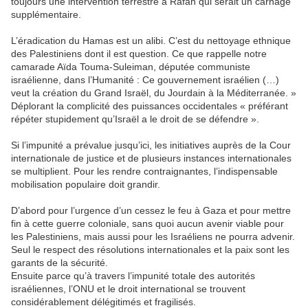
toujours une intervention terrestre à Rafah qui serait un carnage
supplémentaire.
L’éradication du Hamas est un alibi. C’est du nettoyage ethnique
des Palestiniens dont il est question. Ce que rappelle notre
camarade Aïda Touma-Suleiman, députée communiste
israélienne, dans l’Humanité : Ce gouvernement israélien (…)
veut la création du Grand Israël, du Jourdain à la Méditerranée. »
Déplorant la complicité des puissances occidentales « préférant
répéter stupidement qu’Israël a le droit de se défendre ».
Si l’impunité a prévalue jusqu’ici, les initiatives auprès de la Cour
internationale de justice et de plusieurs instances internationales
se multiplient. Pour les rendre contraignantes, l’indispensable
mobilisation populaire doit grandir.
D’abord pour l’urgence d’un cessez le feu à Gaza et pour mettre
fin à cette guerre coloniale, sans quoi aucun avenir viable pour
les Palestiniens, mais aussi pour les Israéliens ne pourra advenir.
Seul le respect des résolutions internationales et la paix sont les
garants de la sécurité.
Ensuite parce qu’à travers l’impunité totale des autorités
israéliennes, l’ONU et le droit international se trouvent
considérablement délégitimés et fragilisés.