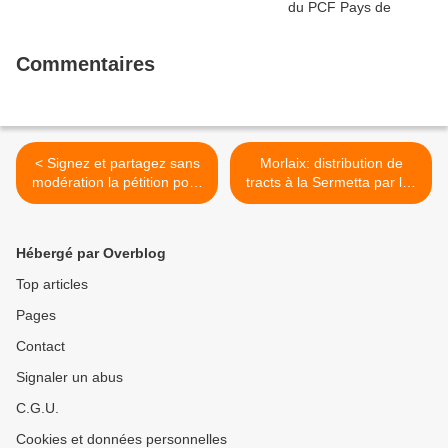
Commentaires
< Signez et partagez sans
Morlaix: distribution de
modération la pétition pour
tracts à la Sermetta par les
la régularisation du jeune
élections européennes par
Alhassane Kaba: Tous en
les camarades du PCF
soutien à Alhassane!
Morlaix ce 8 mars 2024 >
Hébergé par Overblog
Top articles
Pages
Contact
Signaler un abus
C.G.U.
Cookies et données personnelles