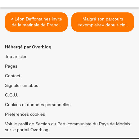
< Léon Deffontaines invité
Malgré son parcours
de la matinale de France
«exemplaire» depuis cinq
Inter vendredi 22 mars à
ans en Bretagne,
8h20
Alhassane Kaba est
menacé d’expulsion (Zoé
Hébergé par Overblog
Boiron, Ouest-France, 17
mars 2024) >
Top articles
Pages
Contact
Signaler un abus
C.G.U.
Cookies et données personnelles
Préférences cookies
Voir le profil de Section du Parti communiste du Pays de Morlaix
sur le portail Overblog