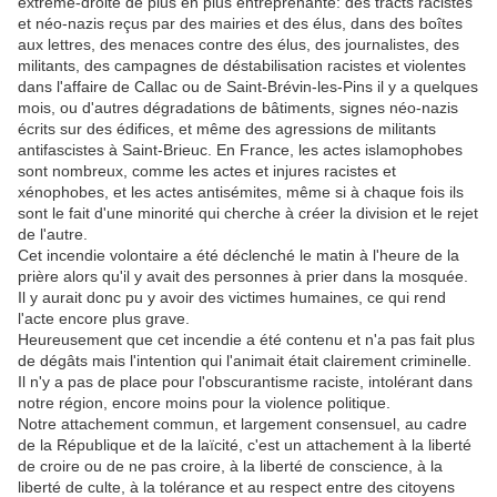
extrême-droite de plus en plus entreprenante: des tracts racistes
et néo-nazis reçus par des mairies et des élus, dans des boîtes
aux lettres, des menaces
contre des élus, des journalistes, des
militants
, des campagnes de déstabilisation racistes et violentes
dans
l'affaire de Callac ou de Saint-Brévin-les-Pins il y a quelques
mois, ou d'autres dégradations de bâtiments, signes néo-nazis
écrits sur des édifices, et même des agressions de militants
antifascistes à Saint-Brieuc. En France, les actes islamophobes
sont nombreux, comme les actes et injures racistes et
xénophobes, et les actes antisémites, même si à chaque fois ils
sont le fait d'une minorité qui cherche à créer la division et le rejet
de l'autre.
Cet incendie volontaire a été déclenché le matin à l'heure de la
prière alors qu'il y avait des personnes à prier dans la mosquée.
Il y aurait donc pu y avoir des victimes humaines, ce qui rend
l'acte encore plus grave.
Heureusement que cet incendie a été contenu et n'a pas fait plus
de dégâts mais l'intention qui l'animait était clairement criminelle.
Il n'y a pas de place pour l'obscurantisme raciste, intolérant dans
notre région, encore moins pour la violence politique.
Notre attachement commun, et largement consensuel, au cadre
de la République et de la laïcité, c'est un attachement à la liberté
de croire ou de ne pas croire, à la liberté de conscience, à la
liberté de culte, à la tolérance et au respect entre des citoyens