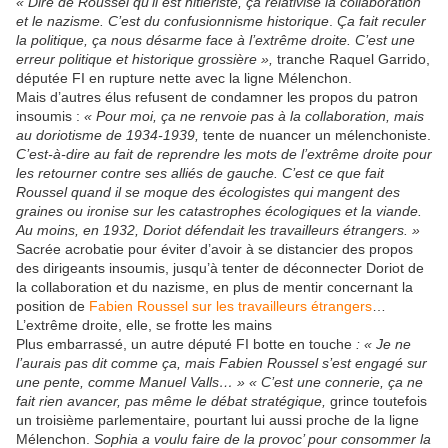
« Dire de Roussel qu’il est hitlériste, ça relativise la collaboration
et le nazisme.
C’est du confusionnisme historique
.
Ça fait reculer
la politique, ça nous désarme face à l’extrême droite. C’est une
erreur politique et historique grossière »,
tranche Raquel Garrido,
députée FI en rupture nette avec la ligne Mélenchon.
Mais d’autres élus refusent de condamner les propos du patron
insoumis :
« Pour moi, ça ne renvoie pas à la collaboration, mais
au doriotisme de 1934-1939,
tente de nuancer un mélenchoniste.
C’est-à-dire au fait de reprendre les mots de l’extrême droite pour
les retourner contre ses alliés de gauche. C’est ce que fait
Roussel quand il se moque des écologistes qui mangent des
graines ou ironise sur les catastrophes écologiques et la viande.
Au moins, en 1932, Doriot défendait les travailleurs étrangers. »
Sacrée acrobatie pour éviter d’avoir à se distancier des propos
des dirigeants insoumis, jusqu’à tenter de déconnecter Doriot de
la collaboration et du nazisme, en plus de mentir concernant la
position de
Fabien Roussel sur les travailleurs étrangers
…
L’extrême droite, elle, se frotte les mains
Plus embarrassé, un autre député FI botte en touche
: « Je ne
l’aurais pas dit comme ça, mais Fabien Roussel s’est engagé sur
une pente, comme Manuel Valls… » « C’est une connerie, ça ne
fait rien avancer, pas même le débat stratégique,
grince toutefois
un troisième parlementaire, pourtant lui aussi proche de la ligne
Mélenchon.
Sophia a voulu faire de la provoc’ pour consommer la