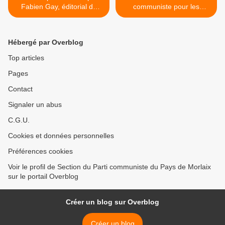
Fabien Gay, éditorial de
communiste pour les
l'Humanité: comparer le
adhérents du PCF Finistère
secrétaire national du PCF
et du PCF Morbihan le
à Jacques Doriot est une
week-end du 7-8 octobre
Hébergé par Overblog
infamie!
2023 à Brest >
Top articles
Pages
Contact
Signaler un abus
C.G.U.
Cookies et données personnelles
Préférences cookies
Voir le profil de Section du Parti communiste du Pays de Morlaix
sur le portail Overblog
Créer un blog sur Overblog
Créer un blog