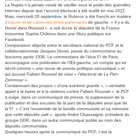
La Nupes n’a jamais cessé de vaciller sous le poids des querelles
internes depuis que l’accord électoral a été scellé en mai 2022.
Mais, mercredi 20 septembre, le Rubicon a été franchi en matière
d’injures et de calomnies entre partenaires
de gauche. «
Il y a du
Doriot dans Roussel »
, a osé écrire la députée de la France
insoumise Sophia Chikirou dans une Story publique sur
Facebook.
Comparaison abjecte entre le secrétaire national du PCF et le
collaborationniste Jacques Doriot, passé du communisme au
fascisme après 1936. Le commentaire de l’élue FI de Paris
accompagne une publication de l’Œil gauche, un compte qui se
décrit comme «
une revue de presse politique sarcastique »
et
qui accuse Fabien Roussel de viser «
l’électorat de Le Pen-
Zemmour »
.
Condamnant des propos
« d’une extrême gravité »
,
« véritable
appel à la haine et à la violence contre Fabien Roussel »
, le PCF
a exigé, dans un communiqué de presse, la suppression de la
publication et des excuses de la part de la députée ainsi que de
la FI. «
C’est l’ensemble de la famille communiste et sa mémoire
que cette députée salit »
, ajoute André Chassaigne, président du
groupe GDR, dans un autre communiqué publié au nom des
députés communistes.
Quelques heures après le communiqué du PCF, c’est la