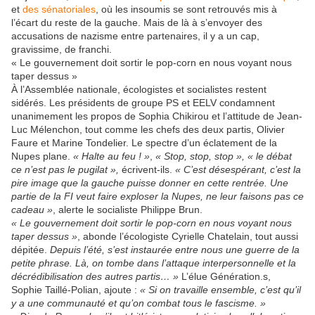
et
des sénatoriales
, où les insoumis se sont retrouvés mis à
l’écart du reste de la gauche. Mais de là à s’envoyer des
accusations de nazisme entre partenaires, il y a un cap,
gravissime, de franchi.
« Le gouvernement doit sortir le pop-corn en nous voyant nous
taper dessus »
À l’Assemblée nationale, écologistes et socialistes restent
sidérés. Les présidents de groupe PS et EELV condamnent
unanimement les propos de Sophia Chikirou et l’attitude de Jean-
Luc Mélenchon, tout comme les chefs des deux partis, Olivier
Faure et Marine Tondelier. Le spectre d’un éclatement de la
Nupes plane.
« Halte au feu ! »
,
« Stop, stop, stop »,
« le débat
ce n’est pas le pugilat »,
écrivent-ils.
« C’est désespérant, c’est la
pire image que la gauche puisse donner en cette rentrée. Une
partie de la FI veut faire exploser la Nupes, ne leur faisons pas ce
cadeau »
, alerte le socialiste Philippe Brun.
« Le gouvernement doit sortir le pop-corn en nous voyant nous
taper dessus »
, abonde l’écologiste Cyrielle Chatelain, tout aussi
dépitée.
Depuis l’été, s’est instaurée entre nous une guerre de la
petite phrase. Là, on tombe dans l’attaque interpersonnelle et la
décrédibilisation des autres partis… »
L’élue Génération.s,
Sophie Taillé-Polian, ajoute :
« Si on travaille ensemble, c’est qu’il
y a une communauté et qu’on combat tous le fascisme. »