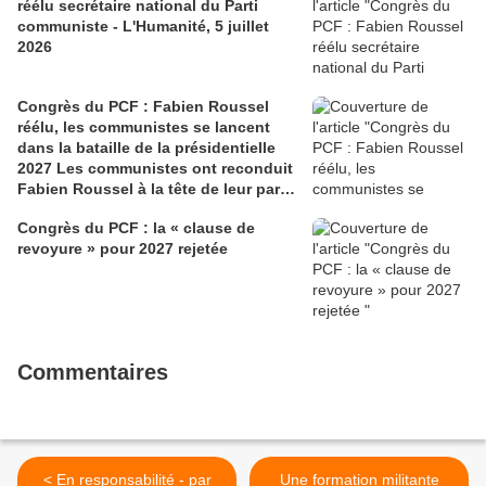
réélu secrétaire national du Parti
communiste - L'Humanité, 5 juillet
2026
Congrès du PCF : Fabien Roussel
réélu, les communistes se lancent
dans la bataille de la présidentielle
2027 Les communistes ont reconduit
Fabien Roussel à la tête de leur parti,
à l’issue du 40e congrès national, à
Congrès du PCF : la « clause de
Lille. Le secrétaire national, dont la
revoyure » pour 2027 rejetée
candidature devrait être officialisée le
6 septembre, veut désormais jeter «
toutes ses forces » dans la campagne
présidentielle.
Commentaires
< En responsabilité - par
Une formation militante