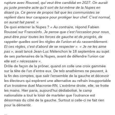
rupture avec Roussel, qui veut être candidat en 2027. On aurait
pu juste prendre acte qu’il sort de lui-même de la Nupes en
disant ça. Ce genre de propos fait que les communistes se
replient dans leur carapace pour protéger leur chef. C’est normal,
on aurait fait pareil. »
De quoi enterrer la Nupes ?
«
Au contraire,
répond Fabien
Roussel sur Franceinfo.
Je pense que c’est l’occasion pour nous,
peut-être pour toutes les forces de gauche et de progrès, de
rappeler quelles sont les règles de l’union et du rassemblement.
Et ces règles, c’est d’abord de se respecter
»
.
« Je ne les aime
pas »,
avait lancé Jean-Luc Mélenchon le 18 septembre au sujet
de ses partenaires de la Nupes, avant de défendre l’union car
elle est
« nécessaire »
.
Drôle de façon de la prôner, quand on colle une croix gammée
sur la tête de l’un d’entre eux. De tels anathèmes ne peuvent, à
la fin des comptes, que salir l’ensemble de la gauche et décevoir
les électeurs qui espèrent une alternative au refrain insupportable
d’un troisième duel Macronie-RN. L’extrême droite, elle, se frotte
les mains. Hier paria, aujourd’hui dédiabolisé, le camp
nationaliste a tout le loisir de marteler que l’outrance est
désormais du côté de la gauche. Surtout si celle-ci ne fait rien
pour la démentir.