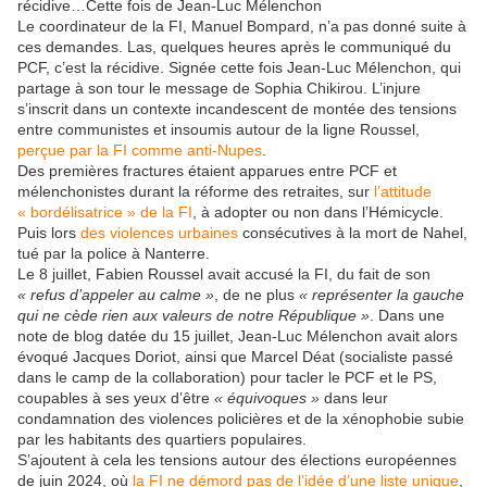
récidive…Cette fois de Jean-Luc Mélenchon
Le coordinateur de la FI, Manuel Bompard, n’a pas donné suite à
ces demandes. Las, quelques heures après le communiqué du
PCF, c’est la récidive. Signée cette fois Jean-Luc Mélenchon, qui
partage à son tour le message de Sophia Chikirou. L’injure
s’inscrit dans un contexte incandescent de montée des tensions
entre communistes et insoumis autour de la ligne Roussel,
perçue par la FI comme anti-Nupes
.
Des premières fractures étaient apparues entre PCF et
mélenchonistes durant la réforme des retraites, sur
l’attitude
« bordélisatrice »
de la FI
, à
adopter ou non dans l’Hémicycle.
Puis lors
des violences urbaines
consécutives à la mort de Nahel,
tué par la police à Nanterre.
Le 8 juillet, Fabien Roussel avait accusé la FI, du fait de son
« refus d’appeler au calme »
, de ne plus
« représenter la gauche
qui ne cède rien aux valeurs de notre République »
. Dans une
note de blog datée du 15 juillet, Jean-Luc Mélenchon avait alors
évoqué Jacques Doriot, ainsi que Marcel Déat (socialiste passé
dans le camp de la collaboration) pour tacler le PCF et le PS,
coupables à ses yeux d’être
« équivoques »
dans leur
condamnation des violences policières et de la xénophobie subie
par les habitants des quartiers populaires.
S’ajoutent à cela les tensions autour des élections européennes
de juin 2024, où
la FI ne démord pas de l’idée d’une liste unique
,