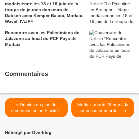
morlaisienne les 18 et 19 juin de la
troupe de jeunes danseurs de
Dabkeh avec Kemper Balata, Morlaix-
Wavel, l'AJPF
Rencontre avec les Palestiniens de
Jalazone au local du PCF Pays de
Morlaix
Commentaires
< De plus en plus de
Morlaix, mardi 28 mars, la
communistes en Finistère
jeunesse emmerde... le
Pierre FONTANIER -Ouest-
front Macronal! - photos
France Finistère/Bretagne -
Zizounaï Elwing >
27 mars 2023
Hébergé par Overblog