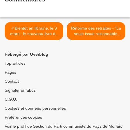
< Bientôt en librairie, le 3
Réforme des retraites - "La
mars : le nouveau livre de
seule issue raisonnable,
Guy Darol: Village fantôme
c'est le retrait!" - Interview
(éditions Maurice Nadeau)
du député communiste
Pierre Dharréville par
Hébergé par Overblog
L'Humanité (Julia Hamlaoui,
vendredi 17 février 2023) >
Top articles
Pages
Contact
Signaler un abus
C.G.U.
Cookies et données personnelles
Préférences cookies
Voir le profil de Section du Parti communiste du Pays de Morlaix