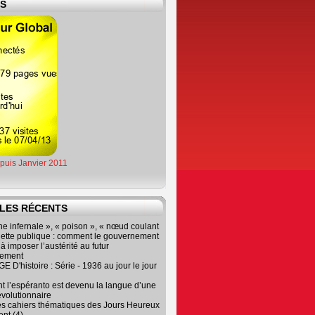
ES
epuis Janvier 2011
LES RÉCENTS
e infernale », « poison », « nœud coulant
dette publique : comment le gouvernement
à imposer l’austérité au futur
nement
 D'histoire : Série - 1936 au jour le jour
 l’espéranto est devenu la langue d’une
évolutionnaire
es cahiers thématiques des Jours Heureux