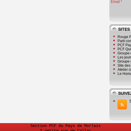
Email
SITES
Rouge F
Parti co
PCF Pay
PCF Qu
Groupe 
Les jeu
Groupe 
Site de
Atelier 
Le Homa
SUIVE
Section PCF du Pays de Morlaix
2 petite rue de Callac