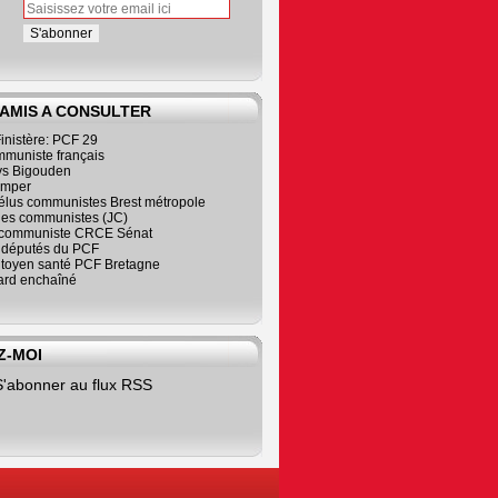
 AMIS A CONSULTER
inistère: PCF 29
mmuniste français
s Bigouden
imper
élus communistes Brest métropole
nes communistes (JC)
communiste CRCE Sénat
s députés du PCF
citoyen santé PCF Bretagne
rd enchaîné
Z-MOI
S'abonner au flux RSS