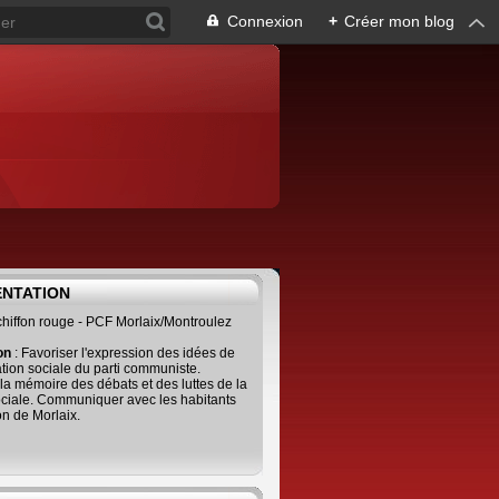
Connexion
+
Créer mon blog
ENTATION
 chiffon rouge - PCF Morlaix/Montroulez
ion
: Favoriser l'expression des idées de
tion sociale du parti communiste.
 la mémoire des débats et des luttes de la
ciale. Communiquer avec les habitants
on de Morlaix.