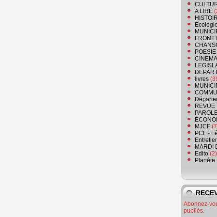
CULTU
A LIRE
(
HISTOI
Ecologi
MUNICI
FRONT 
CHANS
POESIE
CINEMA
LEGISL
DEPART
livres
(3
MUNICI
COMMU
Départe
REVUE 
PAROLE
ECONO
MJCF
(7
PCF - F
Entretie
MARDI 
Edito
(2)
Planète
RECEV
Abonnez-vous
publiés.