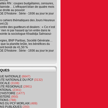
nt (4)
lités RN : coupes budgétaires, censures,
tainiste… L’effrayant bilan de quatre mois
e droite au pouvoir
 D'histoire : Série - 1936 au jour le jour
es cahiers thématiques des Jours Heureux
nt (3)
contre des guetteurs et dealers : « Ce n’est
 rien ni par hasard qu’on entre dans le
, pointe la sociologue Khadidja Sahraoui-
ergies, BNP Paribas, Société Générale…
que la planète brûle, les bénéfices du
ont bondi de 41,50 %
 D'histoire : Série - 1936 au jour le jour
IQUES
QUE NATIONALE
(6647)
ITE NATIONALE DU PCF
(3132)
 LOCALE
(3108)
ITE REGIONALE
(2861)
ATIONAL
(2341)
D'HISTOIRE
(1477)
NISTERE
(950)
TIONS
(788)
ONS DU PCF MORLAIX
(489)
NS PUBLIQUES
(293)