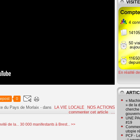
VISIT
En réalité d
ARTIC
epost
0
« Machin
» de la 
te du Pays de Morlaix
-
dans
LA VIE LOCALE
NOS ACTIONS
cherche 
commenter cet article
…
gouver
UNE PAGE
#19
ité de la...
30 000 manifestants à Brest... >>
Comment
utopie r
PCF - L