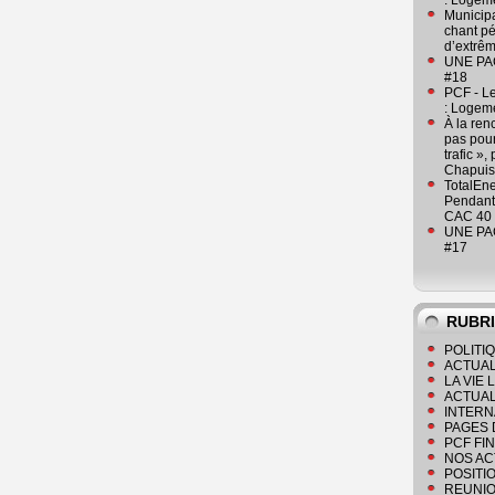
: Logeme
Municipa
chant pé
d’extrêm
UNE PAGE
#18
PCF - L
: Logeme
À la ren
pas pour
trafic »
Chapuis
TotalEn
Pendant 
CAC 40 
UNE PAGE
#17
RUBR
POLITI
ACTUAL
LA VIE
ACTUAL
INTERN
PAGES 
PCF FI
NOS AC
POSITI
REUNIO