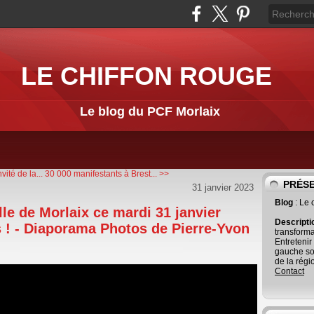
LE CHIFFON ROUGE
Le blog du PCF Morlaix
ité de la...
30 000 manifestants à Brest... >>
PRÉS
31 janvier 2023
Blog
: Le
lle de Morlaix ce mardi 31 janvier
Descript
s ! - Diaporama Photos de Pierre-Yvon
transforma
Entretenir
gauche so
de la régi
Contact