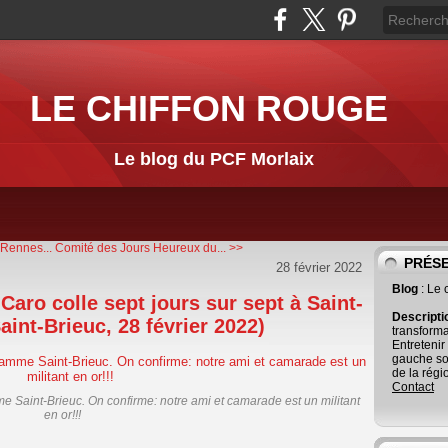
LE CHIFFON ROUGE
Le blog du PCF Morlaix
 Rennes...
Comité des Jours Heureux du... >>
PRÉS
28 février 2022
Blog
: Le
Caro colle sept jours sur sept à Saint-
Descript
int-Brieuc, 28 février 2022)
transforma
Entretenir
gauche so
de la régi
Contact
 Saint-Brieuc. On confirme: notre ami et camarade est un militant
en or!!!