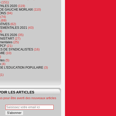
e
(151)
PALES 2020
(119)
DE GAUCHE MORLAIX
(110)
ONS
(94)
(74)
(69)
ATIVES
(62)
EMENTALES 2021
(43)
9)
PALES 2026
(35)
NIST'ART
(27)
mentales
(25)
PCF
(21)
S DE SYNDICALISTES
(16)
MIE
(10)
)
êtes
(5)
n
(4)
DE L'EDUCATION POPULAIRE
(3)
(1)
OIR LES ARTICLES
 pour être averti des nouveaux articles