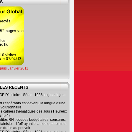
ES
epuis Janvier 2011
LES RÉCENTS
 D'histoire : Série - 1936 au jour le jour
 l’espéranto est devenu la langue d’une
évolutionnaire
es cahiers thématiques des Jours Heureux
nt (4)
lités RN : coupes budgétaires, censures,
tainiste… L’effrayant bilan de quatre mois
e droite au pouvoir