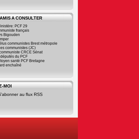
 AMIS A CONSULTER
inistère: PCF 29
mmuniste français
s Bigouden
imper
élus communistes Brest métropole
nes communistes (JC)
communiste CRCE Sénat
s députés du PCF
citoyen santé PCF Bretagne
rd enchaîné
Z-MOI
S'abonner au flux RSS