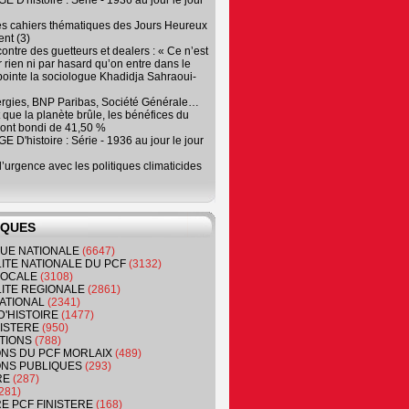
 D'histoire : Série - 1936 au jour le jour
es cahiers thématiques des Jours Heureux
nt (3)
contre des guetteurs et dealers : « Ce n’est
 rien ni par hasard qu’on entre dans le
, pointe la sociologue Khadidja Sahraoui-
ergies, BNP Paribas, Société Générale…
que la planète brûle, les bénéfices du
ont bondi de 41,50 %
 D'histoire : Série - 1936 au jour le jour
 d’urgence avec les politiques climaticides
IQUES
QUE NATIONALE
(6647)
ITE NATIONALE DU PCF
(3132)
 LOCALE
(3108)
ITE REGIONALE
(2861)
ATIONAL
(2341)
D'HISTOIRE
(1477)
NISTERE
(950)
TIONS
(788)
ONS DU PCF MORLAIX
(489)
NS PUBLIQUES
(293)
RE
(287)
281)
RE PCF FINISTERE
(168)