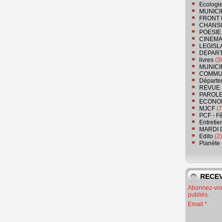
Ecologi
MUNICI
FRONT 
CHANS
POESIE
CINEMA
LEGISL
DEPART
livres
(3
MUNICI
COMMU
Départe
REVUE 
PAROLE
ECONO
MJCF
(7
PCF - F
Entretie
MARDI 
Edito
(2)
Planète
RECEV
Abonnez-vous
publiés.
Email