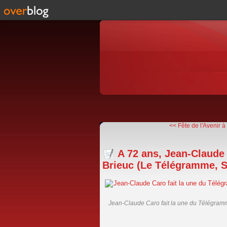
<< Fête de l'Avenir à
A 72 ans, Jean-Claude 
Brieuc (Le Télégramme, Sa
Jean-Claude Caro fait la une du Télégramme