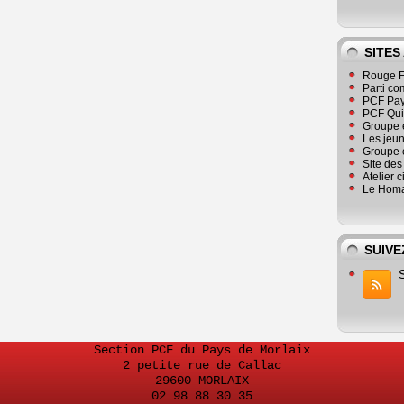
SITES
Rouge F
Parti co
PCF Pay
PCF Qu
Groupe 
Les jeu
Groupe 
Site de
Atelier 
Le Homa
SUIVE
Section PCF du Pays de Morlaix
2 petite rue de Callac
29600 MORLAIX
02 98 88 30 35