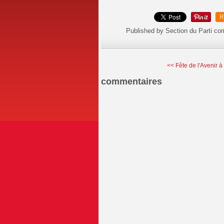
R
Published by Section du Parti c
<< Fête de l'Avenir à
commentaires