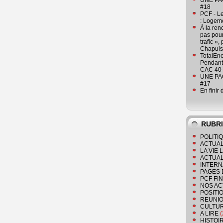
UNE PAGE
#18
PCF - L
: Logeme
À la ren
pas pour
trafic »
Chapuis
TotalEn
Pendant 
CAC 40 
UNE PAGE
#17
En finir
RUBR
POLITI
ACTUAL
LA VIE
ACTUAL
INTERN
PAGES 
PCF FI
NOS AC
POSITI
REUNIO
CULTU
A LIRE
(
HISTOI