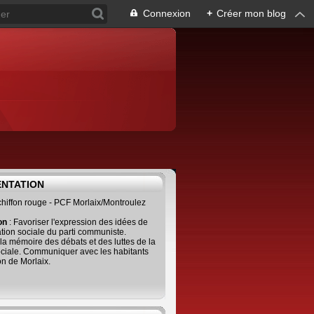
Connexion
+
Créer mon blog
ENTATION
 chiffon rouge - PCF Morlaix/Montroulez
ion
: Favoriser l'expression des idées de
tion sociale du parti communiste.
 la mémoire des débats et des luttes de la
ciale. Communiquer avec les habitants
on de Morlaix.