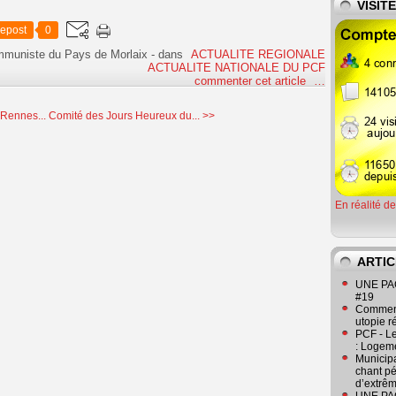
VISIT
epost
0
ommuniste du Pays de Morlaix
-
dans
ACTUALITE REGIONALE
ACTUALITE NATIONALE DU PCF
commenter cet article
…
 Rennes...
Comité des Jours Heureux du... >>
En réalité d
ARTIC
UNE PAGE
#19
Comment
utopie r
PCF - L
: Logeme
Municipa
chant pé
d’extrêm