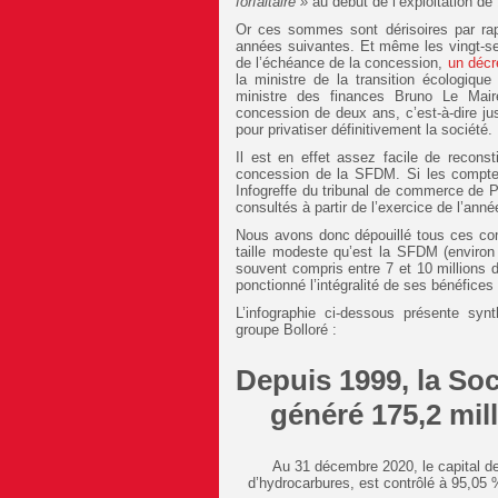
forfaitaire »
au début de l’exploitation de 
Or ces sommes sont dérisoires par rap
années suivantes. Et même les vingt-sep
de l’échéance de la concession,
un décr
la ministre de la transition écologiqu
ministre des finances Bruno Le Mair
concession de deux ans, c’est-à-dire jus
pour privatiser définitivement la société.
Il est en effet assez facile de reconst
concession de la SFDM. Si les compte
Infogreffe du tribunal de commerce de Pa
consultés à partir de l’exercice de l’ann
Nous avons donc dépouillé tous ces com
taille modeste qu’est la SFDM (environ 
souvent compris entre 7 et 10 millions 
ponctionné l’intégralité de ses bénéfices
L’infographie ci-dessous présente syn
groupe Bolloré :
Depuis 1999, la So
généré 175,2 mil
Au 31 décembre 2020, le capital de 
d’hydrocarbures, est contrôlé à 95,05 