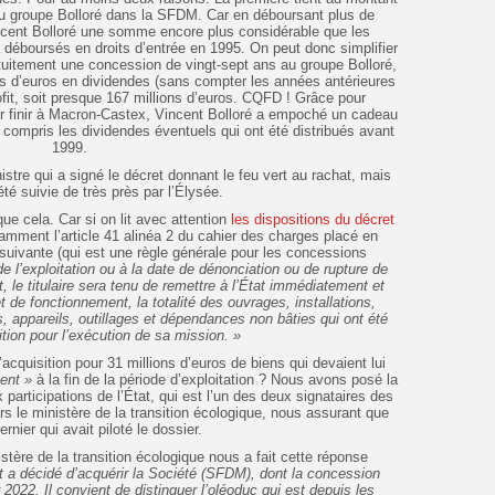
s du groupe Bolloré dans la SFDM. Car en déboursant plus de
Vincent Bolloré une somme encore plus considérable que les
 a déboursés en droits d’entrée en 1995. On peut donc simplifier
gratuitement une concession de vingt-sept ans au groupe Bolloré,
ons d’euros en dividendes (sans compter les années antérieures
fit, soit presque 167 millions d’euros. CQFD ! Grâce pour
 finir à Macron-Castex, Vincent Bolloré a empoché un cadeau
 compris les dividendes éventuels qui ont été distribués avant
1999.
istre qui a signé le décret donnant le feu vert au rachat, mais
été suivie de très près par l’Élysée.
que cela. Car si on lit avec attention
les dispositions du décret
otamment l’article 41 alinéa 2 du cahier des charges placé en
suivante (qui est une règle générale pour les concessions
e l’exploitation ou à la date de dénonciation ou de rupture de
, le titulaire sera tenu de remettre à l’État immédiatement et
t de fonctionnement, la totalité des ouvrages, installations,
ppareils, outillages et dépendances non bâties qui ont été
tion pour l’exécution de sa mission. »
 l’acquisition pour 31 millions d’euros de biens qui devaient lui
ent »
à la fin de la période d’exploitation ? Nous avons posé la
participations de l’État, qui est l’un des deux signataires des
ers le ministère de la transition écologique, nous assurant que
ernier qui avait piloté le dossier.
tère de la transition écologique nous a fait cette réponse
at a décidé d’acquérir la Société (SFDM), dont la concession
r 2022. Il convient de distinguer l’oléoduc qui est depuis les