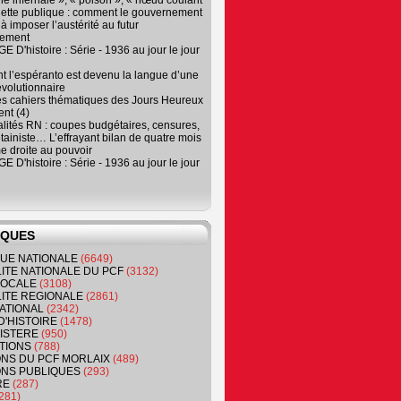
e infernale », « poison », « nœud coulant
dette publique : comment le gouvernement
à imposer l’austérité au futur
nement
 D'histoire : Série - 1936 au jour le jour
 l’espéranto est devenu la langue d’une
évolutionnaire
es cahiers thématiques des Jours Heureux
nt (4)
lités RN : coupes budgétaires, censures,
tainiste… L’effrayant bilan de quatre mois
e droite au pouvoir
 D'histoire : Série - 1936 au jour le jour
IQUES
QUE NATIONALE
(6649)
ITE NATIONALE DU PCF
(3132)
 LOCALE
(3108)
ITE REGIONALE
(2861)
ATIONAL
(2342)
D'HISTOIRE
(1478)
NISTERE
(950)
TIONS
(788)
ONS DU PCF MORLAIX
(489)
NS PUBLIQUES
(293)
RE
(287)
281)