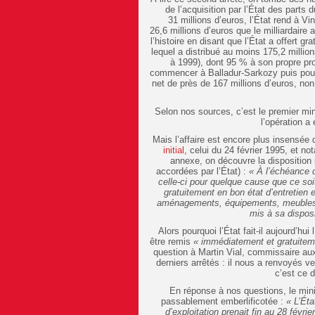
de l’acquisition par l’État des part
31 millions d’euros, l’État rend à 
26,6 millions d’euros que le milliardaire
l’histoire en disant que l’État a offert 
lequel a distribué au moins 175,2 milli
à 1999), dont 95 % à son propre pro
commencer à Balladur-Sarkozy puis pour
net de près de 167 millions d’euros, non
Selon nos sources, c’est le premier min
l’opération a 
Mais l’affaire est encore plus insensée 
initial
, celui du 24 février 1995, et n
annexe, on découvre la disposition 
accordées par l’État) :
« À l’échéance d
celle-ci pour quelque cause que ce soit
gratuitement en bon état d’entretien e
aménagements, équipements, meubles, a
mis à sa disposi
Alors pourquoi l’État fait-il aujourd’hui
être remis
« immédiatement et gratuitem
question à Martin Vial, commissaire aux 
derniers arrêtés : il nous a renvoyés v
c’est ce d
En réponse à nos questions, le minis
passablement emberlificotée :
« L’Ét
d’exploitation prenait fin au 28 févrie