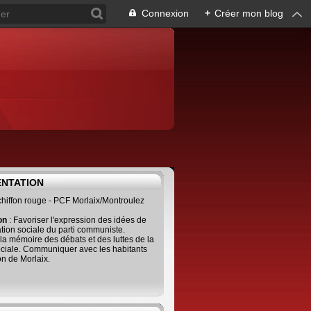
Connexion
+
Créer mon blog
ENTATION
 chiffon rouge - PCF Morlaix/Montroulez
ion
: Favoriser l'expression des idées de
tion sociale du parti communiste.
 la mémoire des débats et des luttes de la
ciale. Communiquer avec les habitants
on de Morlaix.