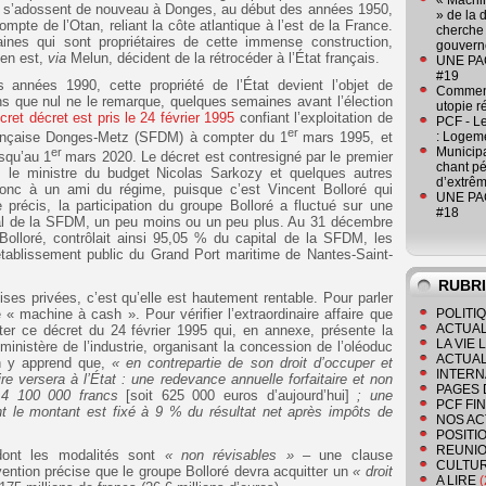
« Machin
es s’adossent de nouveau à Donges, au début des années 1950,
» de la 
pte de l’Otan, reliant la côte atlantique à l’est de la France.
cherche 
caines qui sont propriétaires de cette immense construction,
gouver
 en est,
via
Melun, décident de la rétrocéder à l’État français.
UNE PAGE
#19
 années 1990, cette propriété de l’État devient l’objet de
Comment
ans que nul ne le remarque, quelques semaines avant l’élection
utopie r
cret décret est pris le 24 février 1995
confiant l’exploitation de
PCF - L
er
rançaise Donges-Metz (SFDM) à compter du 1
mars 1995, et
: Logeme
Municipa
er
usqu’au 1
mars 2020. Le décret est contresigné par le premier
chant pé
r, le ministre du budget Nicolas Sarkozy et quelques autres
d’extrêm
donc à un ami du régime, puisque c’est Vincent Bolloré qui
UNE PAGE
e précis, la participation du groupe Bolloré a fluctué sur une
#18
tal de la SFDM, un peu moins ou un peu plus. Au 31 décembre
 Bolloré, contrôlait ainsi 95,05 % du capital de la SFDM, les
’établissement public du Grand Port maritime de Nantes-Saint-
RUBR
itises privées, c’est qu’elle est hautement rentable. Pour parler
« machine à cash ». Pour vérifier l’extraordinaire affaire que
POLITI
ACTUAL
ruter ce décret du 24 février 1995 qui, en annexe, présente la
LA VIE
inistère de l’industrie, organisant la concession de l’oléoduc
ACTUAL
On y apprend que,
« en contrepartie de son droit d’occuper et
INTERN
laire versera à l’État : une redevance annuelle forfaitaire et non
PAGES 
à 4 100 000 francs
[soit 625 000 euros d’aujourd’hui]
; une
PCF FI
t le montant est fixé à 9 % du résultat net après impôts de
NOS AC
POSITI
REUNIO
 dont les modalités sont
« non révisables »
– une clause
CULTU
vention précise que le groupe Bolloré devra acquitter un
« droit
A LIRE
(