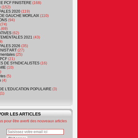
RE PCF FINISTERE
(168)
e
(152)
PALES 2020
(119)
DE GAUCHE MORLAIX
(110)
ONS
(94)
(74)
(69)
ATIVES
(62)
EMENTALES 2021
(43)
9)
PALES 2026
(35)
NIST'ART
(27)
mentales
(25)
PCF
(21)
S DE SYNDICALISTES
(16)
MIE
(10)
)
êtes
(5)
n
(4)
DE L'EDUCATION POPULAIRE
(3)
(1)
OIR LES ARTICLES
 pour être averti des nouveaux articles