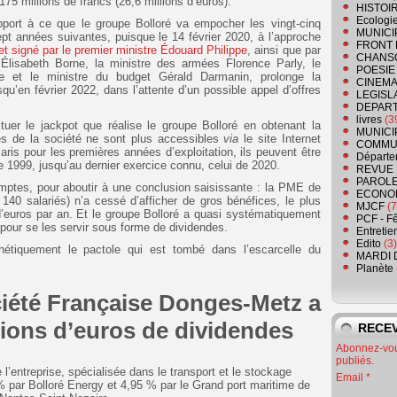
175 millions de francs (26,6 millions d’euros).
HISTOI
Ecologi
port à ce que le groupe Bolloré va empocher les vingt-cinq
MUNICI
t années suivantes, puisque le 14 février 2020, à l’approche
FRONT 
et signé par le premier ministre Édouard Philippe
, ainsi que par
CHANS
e Élisabeth Borne, la ministre des armées Florence Parly, le
POESIE
e et le ministre du budget Gérald Darmanin, prolonge la
CINEMA
qu’en février 2022, dans l’attente d’un possible appel d’offres
LEGISL
DEPART
livres
(3
ituer le jackpot que réalise le groupe Bolloré en obtenant la
MUNICI
s de la société ne sont plus accessibles
via
le site Internet
COMMU
ris pour les premières années d’exploitation, ils peuvent être
Départe
ée 1999, jusqu’au dernier exercice connu, celui de 2020.
REVUE 
PAROLE
ptes, pour aboutir à une conclusion saisissante : la PME de
ECONO
140 salariés) n’a cessé d’afficher de gros bénéfices, le plus
MJCF
(7
d’euros par an. Et le groupe Bolloré a quasi systématiquement
PCF - F
 pour se les servir sous forme de dividendes.
Entretie
Edito
(3)
thétiquement le pactole qui est tombé dans l’escarcelle du
MARDI 
Planète
ciété Française Donges-Metz a
lions d’euros de dividendes
RECEV
Abonnez-vous
publiés.
l’entreprise, spécialisée dans le transport et le stockage
Email
% par Bolloré Energy et 4,95 % par le Grand port maritime de