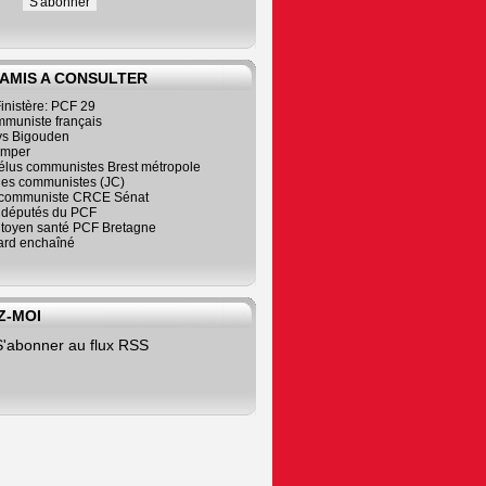
 AMIS A CONSULTER
inistère: PCF 29
mmuniste français
s Bigouden
imper
élus communistes Brest métropole
nes communistes (JC)
communiste CRCE Sénat
s députés du PCF
citoyen santé PCF Bretagne
rd enchaîné
Z-MOI
S'abonner au flux RSS