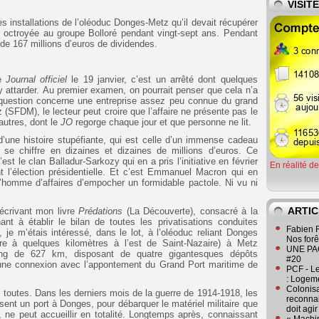
VISIT
les installations de l’oléoduc Donges-Metz qu’il devait récupérer
 octroyée au groupe Bolloré pendant vingt-sept ans. Pendant
s de 167 millions d’euros de dividendes.
le
Journal officiel
le 19 janvier, c’est un arrêté dont quelques
'y attarder. Au premier examen, on pourrait penser que cela n’a
n question concerne une entreprise assez peu connue du grand
(SFDM), le lecteur peut croire que l’affaire ne présente pas le
autres, dont le
JO
regorge chaque jour et que personne ne lit.
e d’une histoire stupéfiante, qui est celle d’un immense cadeau
i se chiffre en dizaines et dizaines de millions d’euros. Ce
st le clan Balladur-Sarkozy qui en a pris l’initiative en février
En réalité d
 l’élection présidentielle. Et c’est Emmanuel Macron qui en
 l’homme d’affaires d’empocher un formidable pactole. Ni vu ni
ARTIC
 écrivant mon livre
Prédations
(La Découverte), consacré à la
ant à établir le bilan de toutes les privatisations conduites
Fabien R
e m’étais intéressé, dans le lot, à l’oléoduc reliant Donges
Nos forêt
Loire à quelques kilomètres à l’est de Saint-Nazaire) à Metz
UNE PAGE
 long de 627 km, disposant de quatre gigantesques dépôts
#20
’une connexion avec l’appontement du Grand Port maritime de
PCF - L
: Logeme
Colonisa
e toutes. Dans les derniers mois de la guerre de 1914-1918, les
reconnai
sent un port à Donges, pour débarquer le matériel militaire que
doit agi
, ne peut accueillir en totalité. Longtemps après, connaissant