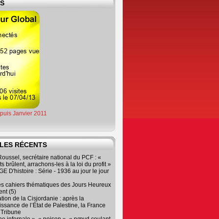
ES
epuis Janvier 2011
LES RÉCENTS
oussel, secrétaire national du PCF : «
s brûlent, arrachons-les à la loi du profit »
 D'histoire : Série - 1936 au jour le jour
es cahiers thématiques des Jours Heureux
nt (5)
tion de la Cisjordanie : après la
ssance de l’État de Palestine, la France
r Tribune