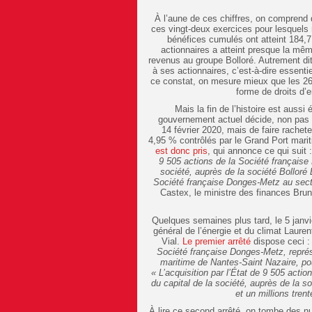
À l’aune de ces chiffres, on comprend
ces vingt-deux exercices pour lesquels 
bénéfices cumulés ont atteint 184,7
actionnaires a atteint presque la mê
revenus au groupe Bolloré. Autrement di
à ses actionnaires, c’est-à-dire essent
ce constat, on mesure mieux que les 26
forme de droits d’e
Mais la fin de l’histoire est aussi
gouvernement actuel décide, non pas de
14 février 2020, mais de faire rachete
4,95 % contrôlés par le Grand Port mari
est donc pris
, qui annonce ce qui suit 
9 505 actions de la Société française
société, auprès de la société Bolloré E
Société française Donges-Metz au secte
Castex, le ministre des finances Bruno
Quelques semaines plus tard, le 5 janvie
général de l’énergie et du climat Laure
Vial.
Le premier arrêté
dispose ceci 
Société française Donges-Metz, représ
maritime de Nantes-Saint Nazaire, po
« L’acquisition par l’État de 9 505 act
du capital de la société, auprès de la s
et un millions tren
À lire ce second arrêté, on tombe des n