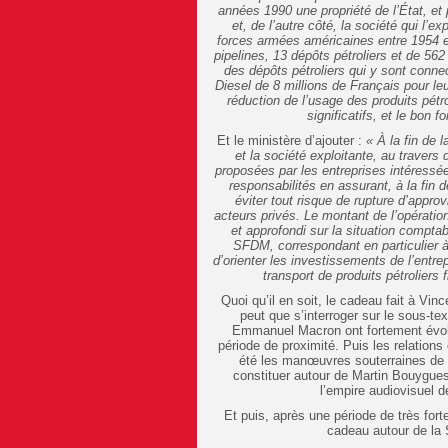
années 1990 une propriété de l’État, et p
et, de l’autre côté, la société qui l’e
forces armées américaines entre 1954 e
pipelines, 13 dépôts pétroliers et de 562
des dépôts pétroliers qui y sont conn
Diesel de 8 millions de Français pour le
réduction de l’usage des produits pétro
significatifs, et le bon
Et le ministère d’ajouter :
« À la fin de 
et la société exploitante, au travers
proposées par les entreprises intéressée
responsabilités en assurant, à la fin d
éviter tout risque de rupture d’appro
acteurs privés. Le montant de l’opération 
et approfondi sur la situation comptabl
SFDM, correspondant en particulier à l
d’orienter les investissements de l’entrep
transport de produits pétrolier
Quoi qu’il en soit, le cadeau fait à Vin
peut que s’interroger sur le sous-tex
Emmanuel Macron ont fortement évolu
période de proximité. Puis les relatio
été les manœuvres souterraines de l
constituer autour de Martin Bouygues
l’empire audiovisuel 
Et puis, après une période de très fort
cadeau autour de la 