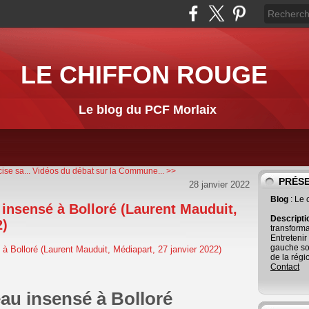
LE CHIFFON ROUGE
Le blog du PCF Morlaix
se sa...
Vidéos du débat sur la Commune... >>
PRÉS
28 janvier 2022
Blog
: Le
u insensé à Bolloré (Laurent Mauduit,
Descript
2)
transforma
Entretenir
gauche so
de la régi
Contact
eau insensé à Bolloré