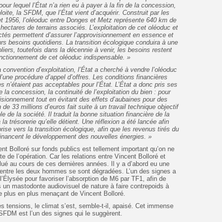
our lequel l’État n’a rien eu à payer à la fin de la concession,
xploite, la SFDM, que l’État vient d’acquérir. Construit par les
t 1956, l’oléoduc entre Donges et Metz représente 640 km de
 hectares de terrains associés. L’exploitation de cet oléoduc et
ectés permettent d’assurer l’approvisionnement en essence et
urs besoins quotidiens. La transition écologique conduira à une
liers, toutefois dans la décennie à venir, les besoins restent
 fonctionnement de cet oléoduc indispensable. »
la convention d’exploitation, l’État a cherché à vendre l’oléoduc
 d’une procédure d’appel d’offres. Les conditions financières
s n’étaient pas acceptables pour l’État. L’État a donc pris ses
e la concession, la continuité de l’exploitation du bien : pour
visionnement tout en évitant des effets d’aubaines pour des
de 33 millions d’euros fait suite à un travail technique objectif
e de la société. Il traduit la bonne situation financière de la
a trésorerie qu’elle détient. Une réflexion a été lancée afin
rise vers la transition écologique, afin que les revenus tirés du
s financent le développement des nouvelles énergies. »
cent Bolloré sur fonds publics est tellement important qu’on ne
te de l’opération. Car les relations entre Vincent Bolloré et
é au cours de ces dernières années. Il y a d’abord eu une
ns entre les deux hommes se sont dégradées. L’un des signes a
’Élysée pour favoriser l’absorption de M6 par TF1, afin de
 un mastodonte audiovisuel de nature à faire contrepoids à
de plus en plus menaçant de Vincent Bolloré.
es tensions, le climat s’est, semble-t-il, apaisé. Cet immense
SFDM est l’un des signes qui le suggèrent.