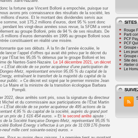
Nantes Saint-Nazaire.
 donc la fortune que Vincent Bolloré a empochée, puisque sur
nous avons pris connaissance des résultats de la société, les
 millions d’euros. Et le montant des dividendes servis aux
me somme, soit 175,2 millions d’euros, dont 95 % sont donc
SITES
t, pendant les vingt-deux années sous revue, la SFDM a versé
Rouge F
iellement au groupe Bolloré, près de 94 % de ses résultats. De
Parti co
,6 millions d’euros demandés en 1995 au groupe Bolloré sous
PCF Pay
ntrée constituaient en réalité une misère.
PCF Qu
Groupe 
 étonnante que ses débuts. À la fin de l’année écoulée, le
Les jeu
 lancer l’appel d’offres qui avait été prévu par le décret du
Groupe 
r par l’État les 95,05 % détenus par le groupe Bolloré et les
Site de
time de Nantes-Saint-Nazaire.
Le 14 décembre 2021, un décret
Atelier 
:
« L’État décide de se porter acquéreur d’une participation de
Le Homa
 Donges-Metz, représentant environ 95,05 % du capital de la
nergy, entraînant le transfert de la majorité du capital de la
ur public. »
Ce décret est signé par le premier ministre Jean
 Le Maire et la ministre de la transition écologique Barbara
SUIVE
Pompili.
r 2022, deux arrêtés sont pris, sous la signature du directeur
nt Michel et du commissaire aux participations de l’État Martin
:
« L’État décide de se porter acquéreur de 495 actions de la
entant 4,95 % du capital de la société, auprès du grand port
ur un prix de 1 616 454 euros. »
Et
le second arrêté
ajoute :
ions de la Société française Donges-Metz, représentant 95,05 %
ociété Bolloré Energy s’effectue à un prix de 31 039 176 (trente
te-neuf mille cent soixante-seize) euros. »
ues. Pour au moins deux raisons. La première tient au montant