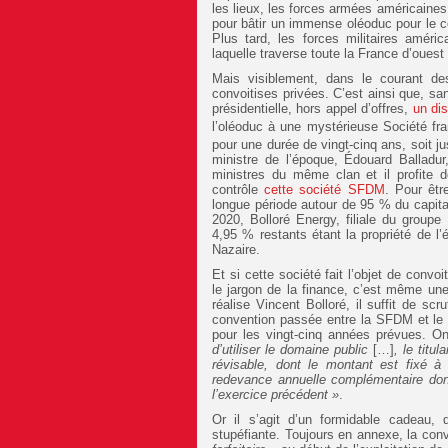
les lieux, les forces armées américain
pour bâtir un immense oléoduc pour le com
Plus tard, les forces militaires améri
laquelle traverse toute la France d’ouest
Mais visiblement, dans le courant des
convoitises privées. C’est ainsi que, s
présidentielle, hors appel d’offres,
un dis
l’oléoduc à une mystérieuse Société f
pour une durée de vingt-cinq ans, soit j
ministre de l’époque, Édouard Balladu
ministres du même clan et il profite 
contrôle
cette société SFDM
. Pour êtr
longue période autour de 95 % du capi
2020, Bolloré Energy, filiale du groupe
4,95 % restants étant la propriété de l
Nazaire.
Et si cette société fait l’objet de convo
le jargon de la finance, c’est même une 
réalise Vincent Bolloré, il suffit de sc
convention passée entre la SFDM et le m
pour les vingt-cinq années prévues. 
d’utiliser le domaine public
[…]
, le titu
révisable, dont le montant est fixé 
redevance annuelle complémentaire don
l’exercice précédent »
.
Or il s’agit d’un formidable cadeau,
stupéfiante. Toujours en annexe, la con