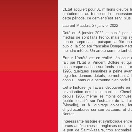
L’État acquiert pour 31 millions d’euros 
gratuitement au terme de la concession
cette période, ce dernier s’est servi plu
Laurent Mauduit, 27 janvier 2022
Daté du 5 janvier 2022 et publié par 
médias se sont faits l'écho, mais trop s
rien de surprenant : puisque l’arrêté e
public, la Société française Donges-Metz 
moindre intérêt. Un arrêté comme tant d’
Erreur. L’arrêté est en réalité l’épilogu
fait par l’État à Vincent Bolloré et qu
gigantesque cadeau sur fonds publics, c’e
1995, quelques semaines à peine avant
règle les derniers détails, permettant à
connu… sans que personne n’en parle !
Cette histoire, je l’avais découverte en
privatisation des biens publics. Cherch
depuis 1986, même les moins connues, j
(petite localité sur l’estuaire de la 
(Moselle), et à l’ouvrage colossal,
d’hydrocarbures sur son parcours, et d
Nantes.
Intéressante histoire et symbolique entr
forces américaines et anglaises construi
le port de Saint-Nazaire, trop encombré