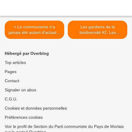
< Le communisme n'a
Les gardiens de la
jamais été autant d'actualité
biodiversité #2. Les
- Interview de Fabien
chauves-souris, Frédéric
Roussel dans Corse Matin
Keck et les mal-aimées de
la nuit (L’HUMANITE - Lundi
Hébergé par Overblog
2 Août 2021 - Pia de
Quatrebarbes) >
Top articles
Pages
Contact
Signaler un abus
C.G.U.
Cookies et données personnelles
Préférences cookies
Voir le profil de Section du Parti communiste du Pays de Morlaix