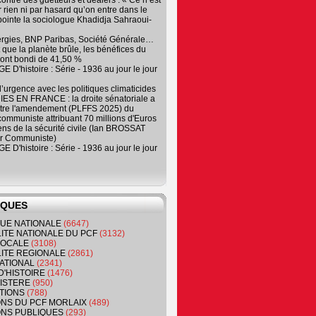
contre des guetteurs et dealers : « Ce n’est
 rien ni par hasard qu’on entre dans le
, pointe la sociologue Khadidja Sahraoui-
ergies, BNP Paribas, Société Générale…
que la planète brûle, les bénéfices du
ont bondi de 41,50 %
 D'histoire : Série - 1936 au jour le jour
 d’urgence avec les politiques climaticides
ES EN FRANCE : la droite sénatoriale a
ntre l'amendement (PLFFS 2025) du
ommuniste attribuant 70 millions d'Euros
ns de la sécurité civile (Ian BROSSAT
r Communiste)
 D'histoire : Série - 1936 au jour le jour
IQUES
QUE NATIONALE
(6647)
ITE NATIONALE DU PCF
(3132)
 LOCALE
(3108)
ITE REGIONALE
(2861)
ATIONAL
(2341)
D'HISTOIRE
(1476)
NISTERE
(950)
TIONS
(788)
ONS DU PCF MORLAIX
(489)
NS PUBLIQUES
(293)