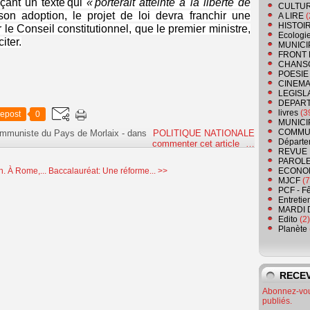
ant un texte qui
« porterait atteinte à la liberté de
CULTU
on adoption, le projet de loi devra franchir une
A LIRE
(
HISTOI
le Conseil constitutionnel, que le premier ministre,
Ecologi
iter.
MUNICI
FRONT 
CHANS
POESIE
CINEMA
LEGISL
DEPART
livres
(3
epost
0
MUNICI
COMMU
ommuniste du Pays de Morlaix
-
dans
POLITIQUE NATIONALE
Départe
commenter cet article
…
REVUE 
PAROLE
n. À Rome,...
Baccalauréat: Une réforme... >>
ECONO
MJCF
(7
PCF - F
Entretie
MARDI 
Edito
(2)
Planète
RECEV
Abonnez-vous
publiés.