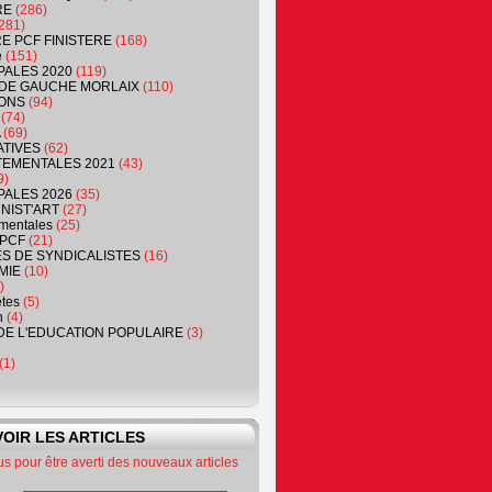
RE
(286)
281)
RE PCF FINISTERE
(168)
e
(151)
PALES 2020
(119)
DE GAUCHE MORLAIX
(110)
ONS
(94)
(74)
(69)
ATIVES
(62)
EMENTALES 2021
(43)
9)
PALES 2026
(35)
NIST'ART
(27)
mentales
(25)
PCF
(21)
S DE SYNDICALISTES
(16)
MIE
(10)
)
êtes
(5)
n
(4)
DE L'EDUCATION POPULAIRE
(3)
(1)
OIR LES ARTICLES
 pour être averti des nouveaux articles