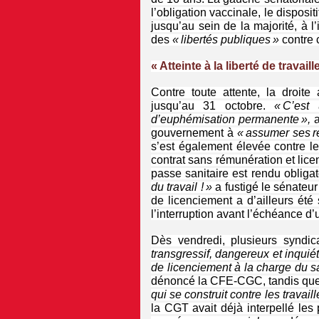
l’obligation vaccinale, le dispos
jusqu’au sein de la majorité, à l
des
« libertés publiques »
contre 
« Atteinte à la liberté de travaill
Contre toute attente, la droite
jusqu’au 31 octobre.
« C’est
d’euphémisation permanente »,
gouvernement à
« assumer ses re
s’est également élevée contre l
contrat sans rémunération et lice
passe sanitaire est rendu obligat
du travail ! »
a fustigé le sénateu
de licenciement a d’ailleurs ét
l’interruption avant l’échéance d
Dès vendredi, plusieurs syndic
transgressif, dangereux et inquiét
de licenciement à la charge du sa
dénoncé la CFE-CGC, tandis que 
qui se construit contre les travaill
la CGT avait déjà interpellé les 