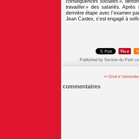
conséquences sociales »,
dénonç
travailler »
des salariés. Après s
dernière étape avec l’examen par 
Jean Castex, s’est engagé à sollic
R
Published by Section du Parti c
<< Droit à l’alimentio
commentaires