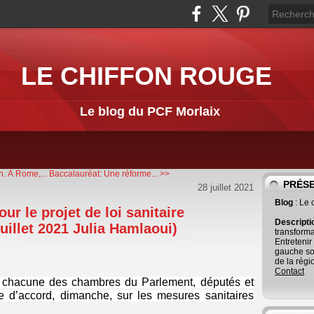
LE CHIFFON ROUGE
Le blog du PCF Morlaix
n. À Rome,...
Baccalauréat: Une réforme... >>
PRÉS
28 juillet 2021
Blog
: Le
our le projet de loi sanitaire
Descript
illet 2021 Julia Hamlaoui)
transforma
Entretenir
gauche so
de la régi
Contact
chacune des chambres du Parlement, députés et
e d’accord, dimanche, sur les mesures sanitaires