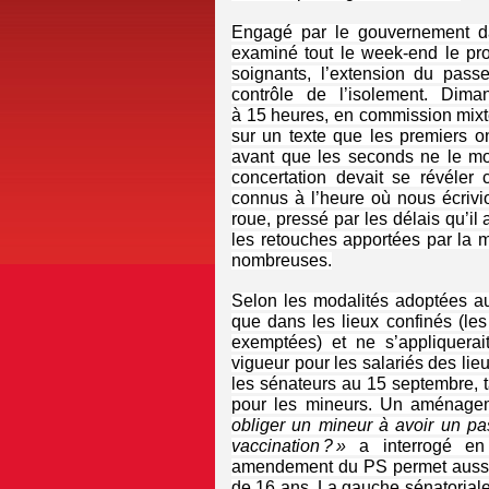
Engagé par le gouvernement da
examiné tout le week-end le proje
soignants, l’extension du pass
contrôle de l’isolement. Dima
à 15 heures, en commission mixte
sur un texte que les premiers o
avant que les seconds ne le mod
concertation devait se révéler 
connus à l’heure où nous écrivio
roue, pressé par les délais qu’il
les retouches apportées par la 
nombreuses.
Selon les modalités adoptées au 
que dans les lieux confinés (les
exemptées) et ne s’appliquera
vigueur pour les salariés des lie
les sénateurs au 15 septembre, 
pour les mineurs. Un aménagem
obliger un mineur à avoir un pas
vaccination ? »
a interrogé en
amendement du PS permet aussi l
de 16 ans. La gauche sénatoriale 