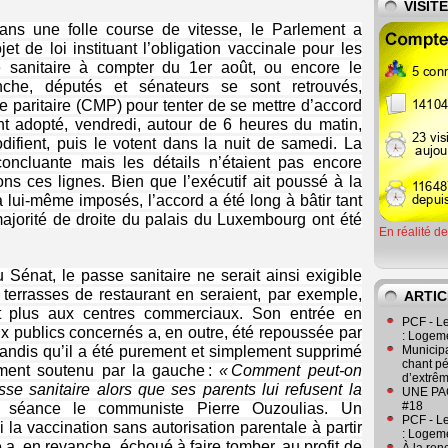
VISIT
ns une folle course de vitesse, le Parlement a
t de loi instituant l’obligation vaccinale pour les
e sanitaire à compter du 1er août, ou encore le
nche, députés et sénateurs se sont retrouvés,
 paritaire (CMP) pour tenter de se mettre d’accord
nt adopté, vendredi, autour de 6 heures du matin,
ifient, puis le votent dans la nuit de samedi. La
concluante mais les détails n’étaient pas encore
ns ces lignes. Bien que l’exécutif ait poussé à la
 a lui-même imposés, l’accord a été long à bâtir tant
majorité de droite du palais du Luxembourg ont été
En réalité d
Sénat, le passe sanitaire ne serait ainsi exigible
 terrasses de restaurant en seraient, par exemple,
ARTIC
it plus aux centres commerciaux. Son entrée en
PCF - L
ux publics concernés a, en outre, été repoussée par
: Logeme
tandis qu’il a été purement et simplement supprimé
Municipa
chant pé
ent soutenu par la gauche :
« Comment peut-on
d’extrêm
se sanitaire alors que ses parents lui refusent la
UNE PAGE
#18
 séance le communiste Pierre Ouzoulias. Un
PCF - L
a vaccination sans autorisation parentale à partir
: Logeme
a, en revanche, échoué à faire tomber, au profit de