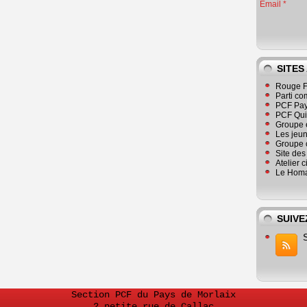
Email
SITES
Rouge F
Parti co
PCF Pay
PCF Qu
Groupe 
Les jeu
Groupe 
Site de
Atelier 
Le Homa
SUIVE
Section PCF du Pays de Morlaix
2 petite rue de Callac