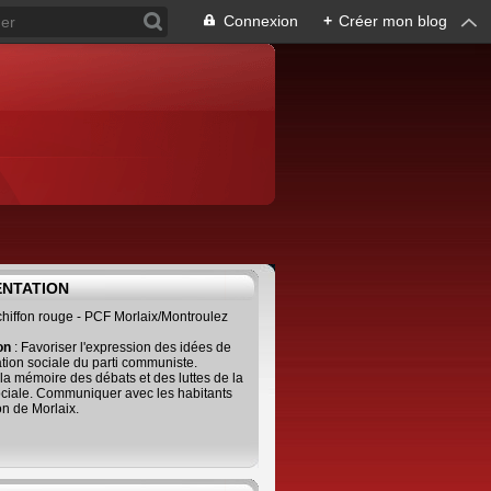
Connexion
+
Créer mon blog
ENTATION
 chiffon rouge - PCF Morlaix/Montroulez
ion
: Favoriser l'expression des idées de
tion sociale du parti communiste.
 la mémoire des débats et des luttes de la
ciale. Communiquer avec les habitants
on de Morlaix.