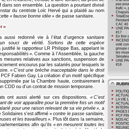
À la ren
pas pour
itif dans son ensemble. La question a pourtant divisé
trafic »
’instar du centriste Loïc Hervé qui a plaidé au nom
Chapuis
cette
« fausse bonne idée »
de passe sanitaire.
TotalEn
Pendant 
CAC 40 
er »
UNE PAGE
#17
En finir
 a aussi redonné vie à l’état d’urgence sanitaire
INCENDI
 un souci de vérité. Sortons de cette espèce
voté co
a justifié le rapporteur LR Philippe Bas, appelant le
groupe c
les moye
sponsa­bilités ».
Comme à l’Assemblée, la gauche
Sénateu
es mesures relatives aux sanctions, suspension de
UNE PAGE
nciement encourus par les salariés pour lesquels le
#16
oire.
« C’est une brèche inacceptable dans le droit
r PCF Fabien Gay. La création d’un motif spécifique
é supprimée par la Chambre haute, contrairement à
RUBR
’un CDD ou d’un contrat de mission temporaire.
POLITI
ACTUAL
ats ont aussi alerté sur ces dispositions.
« C’est
LA VIE
ant de voir apparaître pour la première fois un motif
ACTUAL
INTERN
larié pour une raison relevant de sa vie privée »,
a
PAGES 
Solidaires s’est affirmé
« contre le passe sanitaire,
PCF FI
euses et les travailleurs ».
Plus tôt dans la semaine,
NOS AC
POSITI
parlementaires afin qu’ils
« en mesurent toutes les
REUNIO