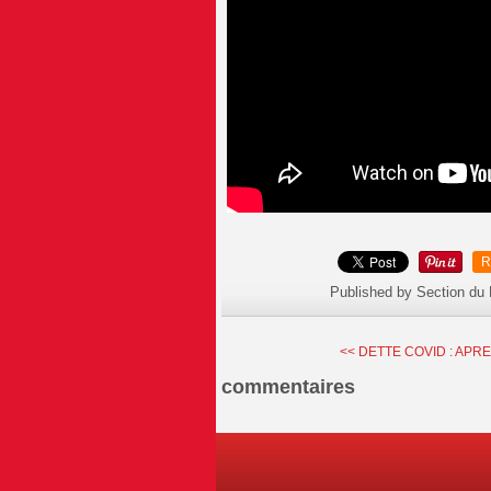
R
Published by Section du
<< DETTE COVID : APRES
commentaires