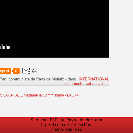
epost
0
 Parti communiste du Pays de Morlaix
-
dans
INTERNATIONAL
commenter cet article
…
 LA CRISE,...
Madame la Commissaire - La... >>
Section PCF du Pays de Morlaix
2 petite rue de Callac
29600 MORLAIX