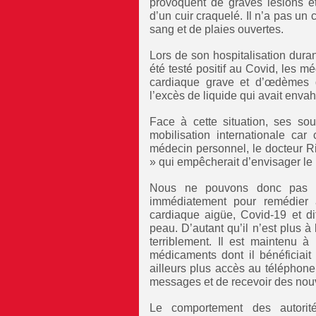
provoquent de graves lésions e
d’un cuir craquelé. Il n’a pas un
sang et de plaies ouvertes.
Lors de son hospitalisation duran
été testé positif au Covid, les mé
cardiaque grave et d’œdèmes q
l’excès de liquide qui avait enva
Face à cette situation, ses so
mobilisation internationale ca
médecin personnel, le docteur Ric
» qui empêcherait d’envisager le 
Nous ne pouvons donc pas a
immédiatement pour remédier a
cardiaque aigüe, Covid-19 et dif
peau. D’autant qu’il n’est plus à l
terriblement. Il est maintenu à
médicaments dont il bénéficiait
ailleurs plus accès au téléphone 
messages et de recevoir des nouv
Le comportement des autorités