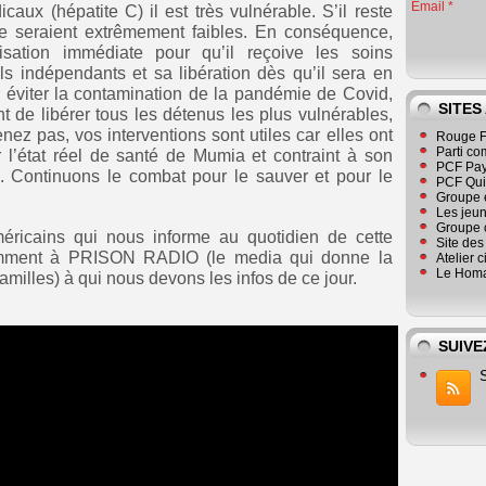
Email
ux (hépatite C) il est très vulnérable. S’il reste
e seraient extrêmement faibles. ‎‎En conséquence,
sation immédiate pour qu’il reçoive les soins
ls indépendants et sa libération dès qu’il sera en
ur éviter la contamination de la pandémie de Covid,
SITES
e libérer tous les détenus les plus vulnérables,
z pas, vos interventions sont utiles car elles ont
Rouge F
Parti co
r l’état réel de santé de Mumia et contraint à son
PCF Pay
on. Continuons le combat pour le sauver et pour le
PCF Qu
Groupe 
Les jeu
Groupe 
ricains qui nous informe au quotidien de cette
Site de
tamment à PRISON RADIO (le media qui donne la
Atelier 
Le Homa
familles) à qui nous devons les infos de ce jour.
SUIVE