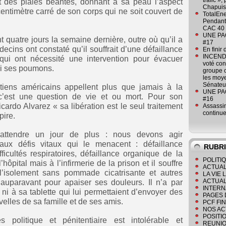
trafic »
t des plaies béantes, donnant à sa peau l’aspect
Chapuis
 centimètre carré de son corps qui ne soit couvert de
TotalEn
Pendant 
CAC 40 
UNE PAGE
t quatre jours la semaine dernière, outre où qu’il a
#17
decins ont constaté qu’il souffrait d’une défaillance
En finir
INCENDI
ui ont nécessité une intervention pour évacuer
voté co
hi ses poumons.
groupe c
les moye
Sénateu
utiens américains appellent plus que jamais à la
UNE PAGE
r c’est une question de vie et ou mort. Pour son
#16
ardo Alvarez « sa libération est le seul traitement
Assassin
continue
pire.
ttendre un jour de plus : nous devons agir
ux défis vitaux qui le menacent : défaillance
RUBR
ficultés respiratoires, défaillance organique de la
POLITI
’hôpital mais à l’infirmerie de la prison et il souffre
ACTUAL
 l’isolement sans pommade cicatrisante et autres
LA VIE
ACTUAL
 auparavant pour apaiser ses douleurs. Il n’a par
INTERN
ni à sa tablette qui lui permettaient d’envoyer des
PAGES 
elles de sa famille et de ses amis.
PCF FI
NOS AC
POSITI
 politique et pénitentiaire est intolérable et
REUNIO