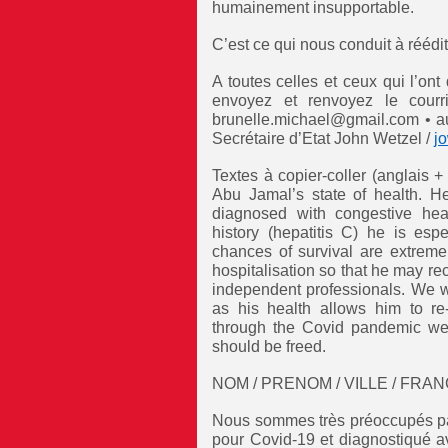
humainement insupportable.
C’est ce qui nous conduit à réédit
A toutes celles et ceux qui l’ont
envoyez et renvoyez le courr
brunelle.michael@gmail.com • au 
Secrétaire d’Etat John Wetzel /
j
Textes à copier-coller (anglais 
Abu Jamal’s state of health. H
diagnosed with congestive hear
history (hepatitis C) he is esp
chances of survival are extreme
hospitalisation so that he may re
independent professionals. We w
as his health allows him to re
through the Covid pandemic we w
should be freed.
NOM / PRENOM / VILLE / FRA
Nous sommes très préoccupés par
pour Covid-19 et diagnostiqué a