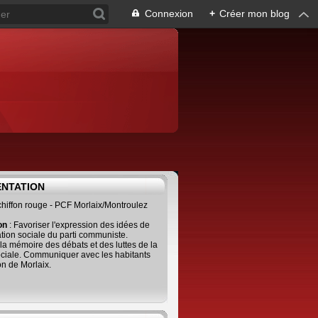
Connexion
+
Créer mon blog
ENTATION
 chiffon rouge - PCF Morlaix/Montroulez
ion
: Favoriser l'expression des idées de
tion sociale du parti communiste.
 la mémoire des débats et des luttes de la
ciale. Communiquer avec les habitants
on de Morlaix.