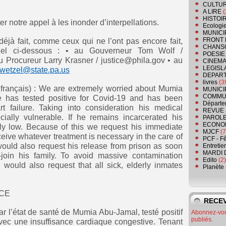
CULTU
A LIRE
(
HISTOI
er notre appel à les inonder d’interpellations.
Ecologi
MUNICI
FRONT 
 déjà fait, comme ceux qui ne l’ont pas encore fait,
CHANS
iel ci-dessous : • au Gouverneur Tom Wolf /
POESIE
Procureur Larry Krasner‎ / justice@phila.gov ‎‎• au
CINEMA
LEGISL
owetzel@state.pa.us
DEPART
livres
(3
+ français) : We are extremely worried about Mumia
MUNICI
COMMU
e has tested positive for Covid-19 and has been
Départe
t failure. Taking into consideration his medical
REVUE 
ecially vulnerable. If he remains incarcerated his
PAROLE
ECONO
ly low. Because of this we request his immediate
MJCF
(7
ceive whatever treatment is necessary in the care of
PCF - F
ould also request his release from prison as soon
Entretie
MARDI 
-join his family. To avoid massive contamination
Edito
(2)
ould also request that all sick, elderly inmates
Planète
NCE
RECEV
 l’état de santé de Mumia Abu-Jamal, testé positif
Abonnez-vous
publiés.
vec une insuffisance cardiaque congestive. Tenant