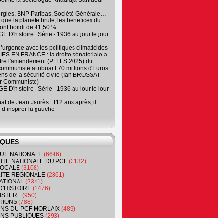
, pointe la sociologue Khadidja Sahraoui-
ergies, BNP Paribas, Société Générale…
que la planète brûle, les bénéfices du
ont bondi de 41,50 %
 D'histoire : Série - 1936 au jour le jour
 d’urgence avec les politiques climaticides
ES EN FRANCE : la droite sénatoriale a
ntre l'amendement (PLFFS 2025) du
ommuniste attribuant 70 millions d'Euros
ns de la sécurité civile (Ian BROSSAT
r Communiste)
 D'histoire : Série - 1936 au jour le jour
at de Jean Jaurès : 112 ans après, il
 d’inspirer la gauche
IQUES
QUE NATIONALE
(6646)
ITE NATIONALE DU PCF
(3132)
 LOCALE
(3108)
ITE REGIONALE
(2861)
ATIONAL
(2341)
D'HISTOIRE
(1476)
NISTERE
(950)
TIONS
(788)
ONS DU PCF MORLAIX
(489)
NS PUBLIQUES
(293)