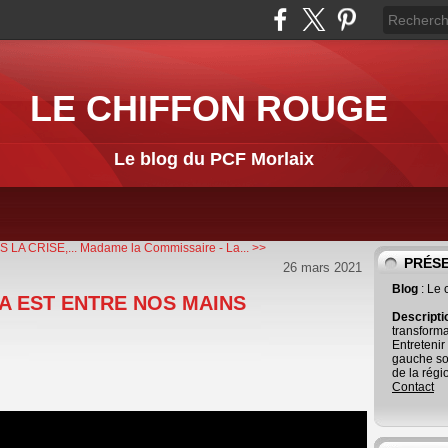
LE CHIFFON ROUGE
Le blog du PCF Morlaix
 LA CRISE,...
Madame la Commissaire - La... >>
PRÉS
26 mars 2021
Blog
: Le
IA EST ENTRE NOS MAINS
Descript
transforma
Entretenir
gauche so
de la régi
Contact