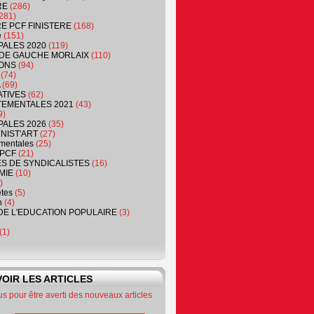
RE
(286)
281)
RE PCF FINISTERE
(168)
e
(151)
PALES 2020
(119)
DE GAUCHE MORLAIX
(110)
ONS
(94)
(74)
(69)
ATIVES
(62)
EMENTALES 2021
(43)
9)
PALES 2026
(35)
NIST'ART
(27)
mentales
(25)
PCF
(21)
S DE SYNDICALISTES
(16)
MIE
(10)
)
êtes
(5)
n
(4)
DE L'EDUCATION POPULAIRE
(3)
(1)
OIR LES ARTICLES
 pour être averti des nouveaux articles