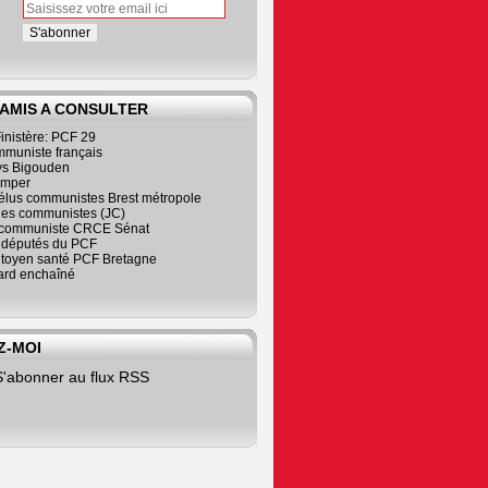
 AMIS A CONSULTER
inistère: PCF 29
mmuniste français
s Bigouden
imper
élus communistes Brest métropole
nes communistes (JC)
communiste CRCE Sénat
s députés du PCF
citoyen santé PCF Bretagne
rd enchaîné
Z-MOI
S'abonner au flux RSS