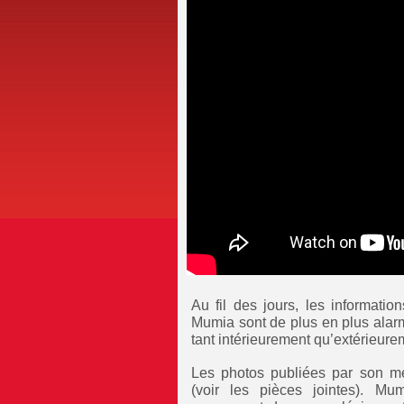
Au fil des jours, les informatio
Mumia sont de plus en plus alar
tant intérieurement qu’extérieure
Les photos publiées par son mé
(voir les pièces jointes). M