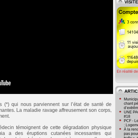
VISIT
En réalité d
ARTIC
Municipa
chant pé
ns (*) qui nous parviennent sur l’état de santé de
d’extrêm
mantes. La maladie ravage affreusement son corps,
UNE PAGE
ment.
#18
PCF - L
: Logeme
decin témoignent de cette dégradation physique
À la ren
umia a des éruptions cutanées incessantes qui
pas pour