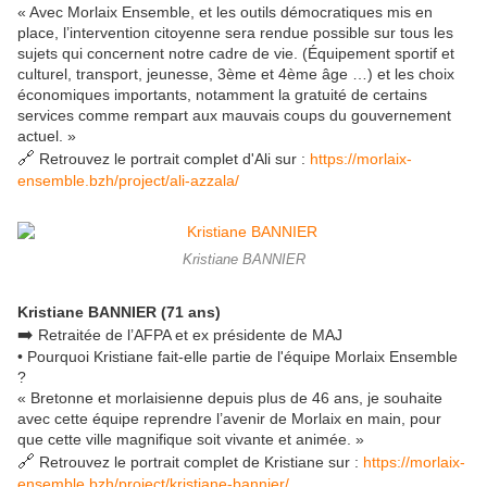
« Avec Morlaix Ensemble, et les outils démocratiques mis en
place, l’intervention citoyenne sera rendue possible sur tous les
sujets qui concernent notre cadre de vie. (Équipement sportif et
culturel, transport, jeunesse, 3ème et 4ème âge …) et les choix
économiques importants, notamment la gratuité de certains
services comme rempart aux mauvais coups du gouvernement
actuel. »
🔗
Retrouvez le portrait complet d'Ali sur :
https://morlaix-
ensemble.bzh/project/ali-azzala/
Kristiane BANNIER
Kristiane BANNIER (71 ans)
➡️
Retraitée de l’AFPA et ex présidente de MAJ
• Pourquoi Kristiane fait-elle partie de l'équipe Morlaix Ensemble
?
« Bretonne et morlaisienne depuis plus de 46 ans, je souhaite
avec cette équipe reprendre l’avenir de Morlaix en main, pour
que cette ville magnifique soit vivante et animée. »
🔗
Retrouvez le portrait complet de Kristiane sur :
https://morlaix-
ensemble.bzh/project/kristiane-bannier/