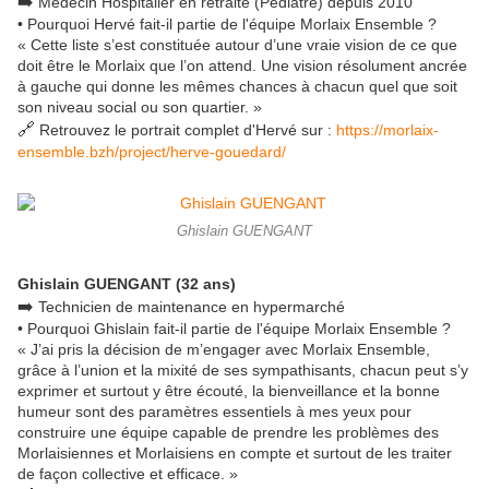
➡️
Médecin Hospitalier en retraite (Pédiatre) depuis 2010
• Pourquoi Hervé fait-il partie de l'équipe Morlaix Ensemble ?
« Cette liste s’est constituée autour d’une vraie vision de ce que
doit être le Morlaix que l’on attend. Une vision résolument ancrée
à gauche qui donne les mêmes chances à chacun quel que soit
son niveau social ou son quartier. »
🔗
Retrouvez le portrait complet d'Hervé sur :
https://morlaix-
ensemble.bzh/project/herve-gouedard/
Ghislain GUENGANT
Ghislain GUENGANT (32 ans)
➡️
Technicien de maintenance en hypermarché
• Pourquoi Ghislain fait-il partie de l'équipe Morlaix Ensemble ?
« J’ai pris la décision de m’engager avec Morlaix Ensemble,
grâce à l’union et la mixité de ses sympathisants, chacun peut s’y
exprimer et surtout y être écouté, la bienveillance et la bonne
humeur sont des paramètres essentiels à mes yeux pour
construire une équipe capable de prendre les problèmes des
Morlaisiennes et Morlaisiens en compte et surtout de les traiter
de façon collective et efficace. »