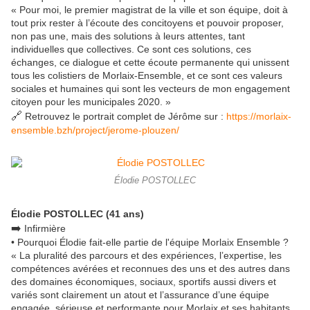
« Pour moi, le premier magistrat de la ville et son équipe, doit à
tout prix rester à l’écoute des concitoyens et pouvoir proposer,
non pas une, mais des solutions à leurs attentes, tant
individuelles que collectives. Ce sont ces solutions, ces
échanges, ce dialogue et cette écoute permanente qui unissent
tous les colistiers de Morlaix-Ensemble, et ce sont ces valeurs
sociales et humaines qui sont les vecteurs de mon engagement
citoyen pour les municipales 2020. »
🔗
Retrouvez le portrait complet de Jérôme sur :
https://morlaix-
ensemble.bzh/project/jerome-plouzen/
Élodie POSTOLLEC
Élodie POSTOLLEC (41 ans)
➡️
Infirmière
• Pourquoi Élodie fait-elle partie de l'équipe Morlaix Ensemble ?
« La pluralité des parcours et des expériences, l’expertise, les
compétences avérées et reconnues des uns et des autres dans
des domaines économiques, sociaux, sportifs aussi divers et
variés sont clairement un atout et l’assurance d’une équipe
engagée, sérieuse et performante pour Morlaix et ses habitants.