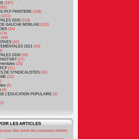
RE
(287)
281)
RE PCF FINISTERE
(168)
e
(151)
PALES 2020
(119)
DE GAUCHE MORLAIX
(110)
ONS
(94)
(74)
(69)
ATIVES
(62)
EMENTALES 2021
(43)
9)
PALES 2026
(35)
NIST'ART
(27)
mentales
(25)
PCF
(21)
S DE SYNDICALISTES
(16)
MIE
(10)
)
êtes
(5)
n
(4)
DE L'EDUCATION POPULAIRE
(3)
(1)
OIR LES ARTICLES
 pour être averti des nouveaux articles