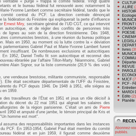
véritable « purge » frappa le comité fédéral. Vingt quatre
CULTU
tants et le bureau fédéral fut renouvelé avec notamment la
A LIRE
(
Marie-Yvonne Lambert comme secrétaire fédéral, tandis que le
HISTOI
 comité central du PCF. La direction centrale dénonçait
Ecologi
a fédération du Finistère qui expliquerait la perte d’influence
MUNICI
ter
Ernest Miry
, secrétaire général de l’UD CGT, ce qui intervint
FRONT 
on autocritique, et de régler des conflits de personnes très
CHANS
POESIE
s de lignes au sein de la direction finistérienne. Dès 1948,
CINEMA
 autres communistes brestois, à une réunion du bureau politique
LEGISL
tion. Mais en 1950, au moment où la lutte contre la « déviation
DEPART
 les parlementaires Gabriel Paul et Marie-Yvonne Lambert furent
livres
(3
ement insuffisant. De nombreuses exclusions et autocritiques
MUNICI
 En 1952, Daniel Trellu fit son autocritique et reconnut des
COMMU
nouveau ébranlée par l’affaire Tillon-Marty. Néanmoins, Gabriel
Départe
rrière Alain Signor, sur la liste communiste (20,9 % des voix)
REVUE 
PAROLE
ECONO
e, une vendeuse brestoise, militante communiste, responsable
MJCF
(7
 Elle était secrétaire départementale de l’UFF du Finistère,
PCF - F
dhérente du PCF depuis 1946. De 1948 à 1951, elle siégea au
Entretie
u en 1959.
MARDI 
Edito
(2)
es travailleurs de l’État en 1951 et joua un rôle décisif à
Planète
tion du décret du 22 mai 1951 qui alignait les salaires des
tallurgistes de la région parisienne. C’était un ami de
Pierre
avril 1950 et amputé d’une jambe, le témoin principal de Kris et
 "Un homme est mort".
RECEV
l assuma des responsabilités importantes dans les instances
Abonnez-vous
re du PCF. En 1953-1954, Gabriel Paul était membre du comité
publiés.
 bureau fédéral et en juin 1959, il figurait comme deuxième