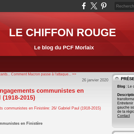
LE CHIFFON ROUGE
Le blog du PCF Morlaix
ants...
Comment Macron passe à l'attaque... >>
PRÉS
26 janvier 2020
Blog
: Le
'engagements communistes en
Descript
l (1918-2015)
transforma
Entretenir
gauche so
de la régi
Contact
mmunistes en Finistère