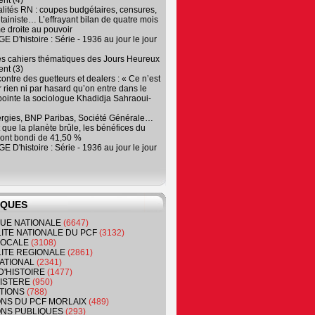
nt (4)
lités RN : coupes budgétaires, censures,
tainiste… L’effrayant bilan de quatre mois
e droite au pouvoir
 D'histoire : Série - 1936 au jour le jour
es cahiers thématiques des Jours Heureux
nt (3)
contre des guetteurs et dealers : « Ce n’est
 rien ni par hasard qu’on entre dans le
, pointe la sociologue Khadidja Sahraoui-
ergies, BNP Paribas, Société Générale…
que la planète brûle, les bénéfices du
ont bondi de 41,50 %
 D'histoire : Série - 1936 au jour le jour
IQUES
QUE NATIONALE
(6647)
ITE NATIONALE DU PCF
(3132)
 LOCALE
(3108)
ITE REGIONALE
(2861)
ATIONAL
(2341)
D'HISTOIRE
(1477)
NISTERE
(950)
TIONS
(788)
ONS DU PCF MORLAIX
(489)
NS PUBLIQUES
(293)