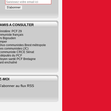
 AMIS A CONSULTER
inistère: PCF 29
mmuniste français
s Bigouden
imper
élus communistes Brest métropole
nes communistes (JC)
communiste CRCE Sénat
s députés du PCF
citoyen santé PCF Bretagne
rd enchaîné
Z-MOI
S'abonner au flux RSS