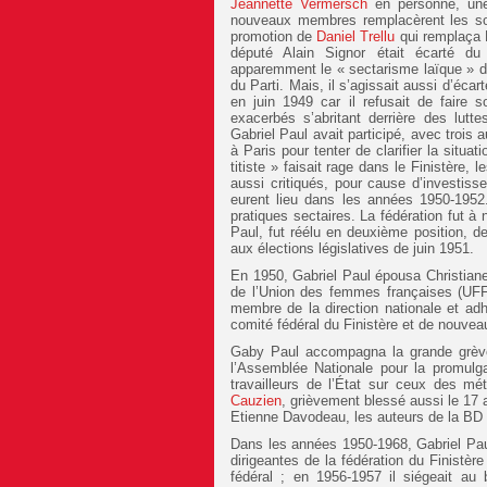
Jeannette Vermersch
en personne, une 
nouveaux membres remplacèrent les sor
promotion de
Daniel Trellu
qui remplaça 
député Alain Signor était écarté du
apparemment le « sectarisme laïque » de l
du Parti. Mais, il s’agissait aussi d’écar
en juin 1949 car il refusait de faire s
exacerbés s’abritant derrière des lutte
Gabriel Paul avait participé, avec trois
à Paris pour tenter de clarifier la situa
titiste » faisait rage dans le Finistère,
aussi critiqués, pour cause d’investiss
eurent lieu dans les années 1950-1952.
pratiques sectaires. La fédération fut à 
Paul, fut réélu en deuxième position, de
aux élections législatives de juin 1951.
En 1950, Gabriel Paul épousa Christian
de l’Union des femmes françaises (UFF).
membre de la direction nationale et a
comité fédéral du Finistère et de nouvea
Gaby Paul accompagna la grande grève d
l’Assemblée Nationale pour la promulga
travailleurs de l’État sur ceux des mé
Cauzien
, grièvement blessé aussi le 17 
Etienne Davodeau, les auteurs de la BD
Dans les années 1950-1968, Gabriel Pau
dirigeantes de la fédération du Finistè
fédéral ; en 1956-1957 il siégeait au