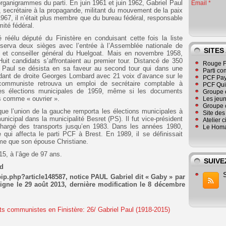
organigrammes du parti. En juin 1961 et juin 1962, Gabriel Paul
Email
t, secrétaire à la propagande, militant du mouvement de la paix
967, il n’était plus membre que du bureau fédéral, responsable
ité fédéral.
 réélu député du Finistère en conduisant cette fois la liste
erva deux sièges avec l’entrée à l’Assemblée nationale de
SITES
e et conseiller général du Huelgoat. Mais en novembre 1958,
Huit candidats s’affrontaient au premier tour. Distancé de 350
Rouge F
l Paul se désista en sa faveur au second tour qui dans une
Parti co
pendant de droite Georges Lombard avec 21 voix d’avance sur le
PCF Pay
é communiste retrouva un emploi de secrétaire comptable à
PCF Qu
 des élections municipales de 1959, même si les documents
Groupe 
rs comme « ouvrier ».
Les jeu
Groupe 
sque l’union de la gauche remporta les élections municipales à
Site de
unicipal dans la municipalité Besret (PS). Il fut vice-président
Atelier 
hargé des transports jusqu’en 1983. Dans les années 1980,
Le Homa
ne qui affecta le parti PCF à Brest. En 1989, il se définissait
e que son épouse Christiane.
5, à l’âge de 97 ans.
SUIVE
rd
spip.php?article148587, notice PAUL Gabriel dit « Gaby » par
igne le 29 août 2013, dernière modification le 8 décembre