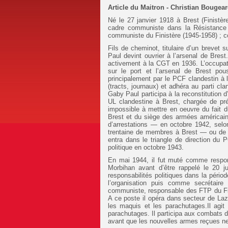
Article du Maitron - Christian Bougea
Né le 27 janvier 1918 à Brest (Finistèr
cadre communiste dans la Résistance 
communiste du Finistère (1945-1958) ; co
Fils de cheminot, titulaire d’un brevet s
Paul devint ouvrier à l’arsenal de Brest
activement à la CGT en 1936. L’occupat
sur le port et l’arsenal de Brest po
principalement par le PCF clandestin à l
(tracts, journaux) et adhéra au parti cl
Gaby Paul participa à la reconstitution d
UL clandestine à Brest, chargée de prép
impossible à mettre en oeuvre du fait d
Brest et du siège des armées américai
d’arrestations — en octobre 1942, sel
trentaine de membres à Brest — ou de 
entra dans le triangle de direction du 
politique en octobre 1943.
En mai 1944, il fut muté comme respo
Morbihan avant d’être rappelé le 20 j
responsabilités politiques dans la pério
l’organisation puis comme secrétaire
communiste, responsable des FTP du F
A ce poste il opéra dans secteur de Laz
les maquis et les parachutages.Il agi
parachutages. Il participa aux combats 
avant que les nouvelles armes reçues ne 