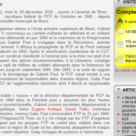
VISIT
rd
e), mort le 20 décembre 2015 ; ouvrier à l’arsenal de Brest ;
; secrétaire fédéral du PCF du Finistère en 1945 ; député
nseiller municipal de Brest.
upérieur obtenu à l’école primaire supérieure de Brest, Gabriel
. Il commença sa carrière militante en adhérant et en militant
ion allemande en juin 1940 et la mainmise de la
Kriegsmarine
ussa Gabriel Paul à s’engager dans la Résistance, animée
’arsenal. Il diffusa la propagande du PCF et du Front national
andestin en 1942. Après le réunification clandestine de la CGT,
’un syndicat clandestin à l’arsenal puis à la mise sur pied d’un
arer des grèves insurrectionnelles à la Libération, stratégie
u repli de milliers de soldats allemands dans la forteresse de
nes jusqu’en septembre 1944. Dès 1943, à la suite de vagues
En réalité d
on le témoignage de Gabriel Paul, le PCF serait tombé à une
mutations de responsables dans d’autres régions, Gaby Paul
PCF de l’agglomération brestoise dont il devint le responsable
ARTIC
nsable « masse » de la direction départementale du PCF du
« Machin
uin 1944 dans le Finistère pour y assumer les plus hautes
» de la 
de insurrectionnelle, d’abord comme secrétaire départemental à
cherche 
 politique. Selon
Eugène Kerbaul
,
Daniel Trellu
, instituteur
gouver
inistère, nomma Gaby Paul commandant FTP le 21 juin 1944.
UNE PAGE
/Trégourez/St Thois où il y fut chargé par les FTP d’organiser
#19
t pour que les groupes FTP ne soient plus oubliés dans ces
Comment
dans la région de Scaër où les allemands attaquèrent le maquis
utopie r
soient réparties. Gaby échappa de justesse à l’arrestation.
PCF - L