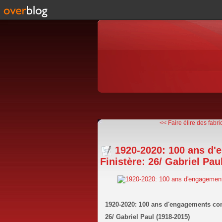
<< Faire élire des fabric
1920-2020: 100 ans d
Finistère: 26/ Gabriel Pau
1920-2020: 100 ans d'engagements co
26/ Gabriel Paul (1918-2015)