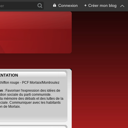
Connexion
+
Créer mon blog
ENTATION
 chiffon rouge - PCF Morlaix/Montroulez
ion
: Favoriser l'expression des idées de
tion sociale du parti communiste.
 la mémoire des débats et des luttes de la
ciale. Communiquer avec les habitants
on de Morlaix.