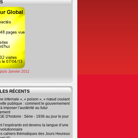
ES
epuis Janvier 2011
LES RÉCENTS
e infernale », « poison », « nœud coulant
dette publique : comment le gouvernement
à imposer l’austérité au futur
nement
 D'histoire : Série - 1936 au jour le jour
 l’espéranto est devenu la langue d’une
évolutionnaire
es cahiers thématiques des Jours Heureux