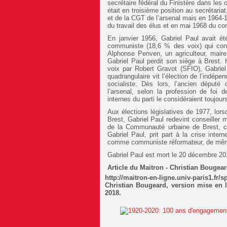
secrétaire fédéral du Finistère dans les 
était en troisième position au secrétaria
et de la CGT de l’arsenal mais en 1964-1
du travail des élus et en mai 1968 du com
En janvier 1956, Gabriel Paul avait été
communiste (18,6 % des voix) qui cons
Alphonse Penven, un agriculteur, mair
Gabriel Paul perdit son siège à Brest. 
voix par Robert Gravot (SFIO), Gabrie
quadrangulaire vit l’élection de l’indé
socialiste. Dès lors, l’ancien déput
l’arsenal, selon la profession de foi
internes du parti le considéraient toujou
Aux élections législatives de 1977, lor
Brest, Gabriel Paul redevint conseiller m
de la Communauté urbaine de Brest, c
Gabriel Paul, prit part à la crise inter
comme communiste réformateur, de mêm
Gabriel Paul est mort le 20 décembre 201
Article du Maitron - Christian Bougea
http://maitron-en-ligne.univ-paris1.fr/
Christian Bougeard, version mise en l
2018.