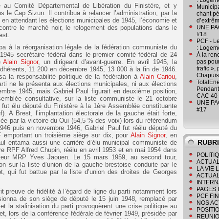
: Logeme
 au Comité Départemental de Libération du Finistère, et y
Municipa
s le Cap Sizun. Il contribua à relancer l’administration, par la
chant pé
 en attendant les élections municipales de 1945, l’économie et
d’extrêm
te contre le marché noir, le relogement des populations dans le
UNE PAGE
#18
est.
PCF - L
cipa à la réorganisation légale de la fédération communiste du
: Logeme
 1945 secrétaire fédéral dans le premier comité fédéral de 24
À la ren
e
Alain Signor
, un dirigeant d’avant-guerre. En avril 1945, la
pas pour
trafic »
adhérents, 11 200 en décembre 1945, 13 000 à la fin de 1946.
Chapuis
sa la responsabilité politique de la fédération à
Alain Cariou
,
TotalEn
rti ne le présenta aux élections municipales, ni aux élections
Pendant 
embre 1945, mais Gabriel Paul figurait en deuxième position,
CAC 40 
emblée consultative, sur la liste communiste le 21 octobre
UNE PAGE
l fut élu député du Finistère à la 1ère Assemblée constituante
#17
. A Brest, l’implantation électorale de la gauche était forte,
ée par la victoire du Oui (54,5 % des voix) lors du référendum
1946 puis en novembre 1946, Gabriel Paul fut réélu député du
F emportant un troisième siège sur dix, pour
Alain Signor
, en
RUBR
ul entama aussi une carrière d’élu municipal communiste de
ire RPF Alfred Chupin, réélu en avril 1953 et en mai 1954 dans
POLITI
nateur MRP Yves Jaouen. Le 15 mars 1959, au second tour,
ACTUAL
on sur la liste d’union de la gauche brestoise conduite par le
LA VIE
t, qui fut battue par la liste d’union des droites de Georges
ACTUAL
INTERN
PAGES 
t preuve de fidélité à l’égard de ligne du parti notamment lors
PCF FI
ssionna de son siège de député le 15 juin 1948, remplacé par
NOS AC
 et la stalinisation du parti provoquèrent une crise politique au
POSITI
fet, lors de la conférence fédérale de février 1949, présidée par
REUNIO