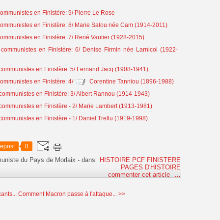
mmunistes en Finistère: 9/ Pierre Le Rose
mmunistes en Finistère: 8/ Marie Salou née Cam (1914-2011)
mmunistes en Finistère: 7/ René Vautier (1928-2015)
ommunistes en Finistère: 6/ Denise Firmin née Larnicol (1922-
ommunistes en Finistère: 5/ Fernand Jacq (1908-1941)
mmunistes en Finistère: 4/
Corentine Tanniou (1896-1988)
ommunistes en Finistère: 3/ Albert Rannou (1914-1943)
ommunistes en Finistère - 2/ Marie Lambert (1913-1981)
mmunistes en Finistère - 1/ Daniel Trellu (1919-1998)
epost
0
uniste du Pays de Morlaix
-
dans
HISTOIRE PCF FINISTERE
PAGES D'HISTOIRE
commenter cet article
…
ants...
Comment Macron passe à l'attaque... >>