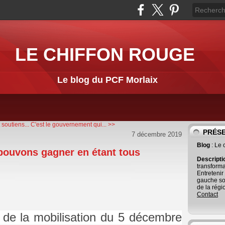
LE CHIFFON ROUGE
Le blog du PCF Morlaix
 soutiens...
C'est le gouvernement qui... >>
PRÉS
7 décembre 2019
Blog
: Le
 pouvons gagner en étant tous
Descript
transforma
Entretenir
gauche so
de la régi
Contact
 de la mobilisation du 5 décembre