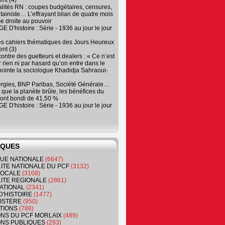
nt (4)
lités RN : coupes budgétaires, censures,
tainiste… L’effrayant bilan de quatre mois
e droite au pouvoir
 D'histoire : Série - 1936 au jour le jour
es cahiers thématiques des Jours Heureux
nt (3)
contre des guetteurs et dealers : « Ce n’est
 rien ni par hasard qu’on entre dans le
, pointe la sociologue Khadidja Sahraoui-
ergies, BNP Paribas, Société Générale…
que la planète brûle, les bénéfices du
ont bondi de 41,50 %
 D'histoire : Série - 1936 au jour le jour
IQUES
QUE NATIONALE
(6647)
ITE NATIONALE DU PCF
(3132)
 LOCALE
(3108)
ITE REGIONALE
(2861)
ATIONAL
(2341)
D'HISTOIRE
(1477)
NISTERE
(950)
TIONS
(788)
ONS DU PCF MORLAIX
(489)
NS PUBLIQUES
(293)