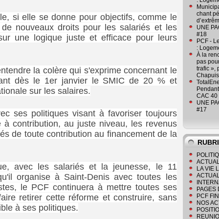
: Logeme
Municipa
chant pé
le, si elle se donne pour objectifs, comme le
d’extrêm
de nouveaux droits pour les salariés et les
UNE PAGE
#18
 sur une logique juste et efficace pour leurs
PCF - L
: Logeme
À la ren
pas pour
trafic »
ntendre la colère qui s'exprime concernant le
Chapuis
ant dès le 1er janvier le SMIC de 20 % et
TotalEn
Pendant 
onale sur les salaires.
CAC 40 
UNE PAGE
#17
avec ses politiques visant à favoriser toujours
e à contribution, au juste niveau, les revenus
nés de toute contribution au financement de la
RUBR
POLITI
ACTUAL
ue,
avec les salariés et la jeunesse, le 11
LA VIE
'il organise à Saint-Denis avec toutes les
ACTUAL
INTERN
stes, le PCF continuera à mettre toutes ses
PAGES 
aire retirer cette réforme et construire, sans
PCF FI
NOS AC
ible à ses politiques.
POSITI
REUNIO