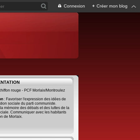
Connexion
+
Créer mon blog
ENTATION
 chiffon rouge - PCF Morlaix/Montroulez
ion
: Favoriser l'expression des idées de
tion sociale du parti communiste.
 la mémoire des débats et des luttes de la
ciale. Communiquer avec les habitants
on de Morlaix.