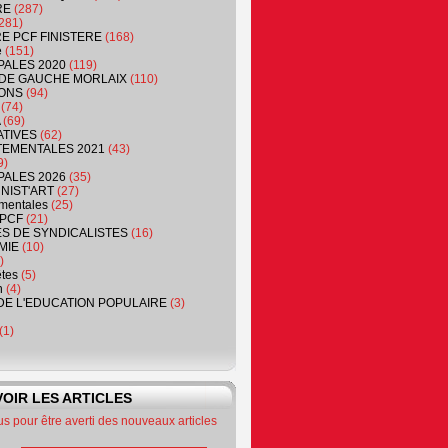
RE
(287)
281)
RE PCF FINISTERE
(168)
e
(151)
PALES 2020
(119)
DE GAUCHE MORLAIX
(110)
ONS
(94)
(74)
(69)
ATIVES
(62)
EMENTALES 2021
(43)
9)
PALES 2026
(35)
NIST'ART
(27)
mentales
(25)
PCF
(21)
S DE SYNDICALISTES
(16)
MIE
(10)
)
êtes
(5)
n
(4)
DE L'EDUCATION POPULAIRE
(3)
(1)
OIR LES ARTICLES
 pour être averti des nouveaux articles