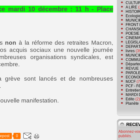
CULTU
A LIRE
(
ce mardi 10 décembre : 11 h - Place
HISTOI
Ecologi
MUNICI
FRONT 
CHANS
POESIE
CINEMA
is
non
à la réforme des retraites Macron,
LEGISL
DEPART
os acquis sociaux une nouvelle journée
livres
(3
MUNICI
ombreuses organisations syndicales, est
COMMU
cembre.
Départe
REVUE 
PAROLE
ECONO
a grève sont lancés et de nombreuses
MJCF
(7
.
PCF - F
Entretie
MARDI 
Edito
(2)
uvelle manifestation.
Planète
RECEV
Abonnez-vous
epost
0
publiés.