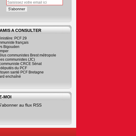
 AMIS A CONSULTER
inistère: PCF 29
mmuniste français
s Bigouden
imper
élus communistes Brest métropole
nes communistes (JC)
communiste CRCE Sénat
s députés du PCF
citoyen santé PCF Bretagne
rd enchaîné
Z-MOI
S'abonner au flux RSS