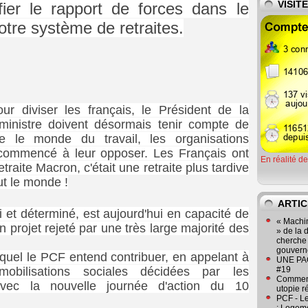
VISIT
er le rapport de forces dans le
notre système de retraites.
r diviser les français, le Président de la
ministre doivent désormais tenir compte de
e le monde du travail, les organisations
 commencé à leur opposer. Les Français ont
En réalité d
traite Macron, c'était une retraite plus tardive
ut le monde !
ARTIC
 et déterminé, est aujourd'hui en capacité de
« Machin
n projet rejeté par une très large majorité des
» de la 
cherche 
gouver
auquel le PCF entend contribuer, en appelant à
UNE PAGE
mobilisations sociales décidées par les
#19
Comment
 avec la nouvelle journée d'action du 10
utopie r
PCF - L