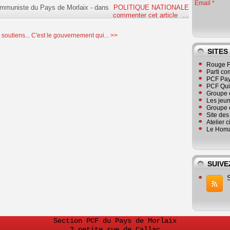
Email
ommuniste du Pays de Morlaix
-
dans
POLITIQUE NATIONALE
commenter cet article
…
 soutiens...
C'est le gouvernement qui... >>
SITES
Rouge F
Parti co
PCF Pay
PCF Qu
Groupe 
Les jeu
Groupe 
Site de
Atelier 
Le Homa
SUIVE
Section PCF du Pays de Morlaix
2 petite rue de Callac