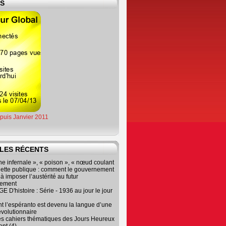
ES
epuis Janvier 2011
LES RÉCENTS
e infernale », « poison », « nœud coulant
dette publique : comment le gouvernement
à imposer l’austérité au futur
nement
 D'histoire : Série - 1936 au jour le jour
 l’espéranto est devenu la langue d’une
évolutionnaire
es cahiers thématiques des Jours Heureux