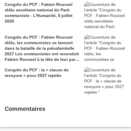
Congrès du PCF : Fabien Roussel
réélu secrétaire national du Parti
communiste - L'Humanité, 5 juillet
2026
Congrès du PCF : Fabien Roussel
réélu, les communistes se lancent
dans la bataille de la présidentielle
2027 Les communistes ont reconduit
Fabien Roussel à la tête de leur parti,
à l’issue du 40e congrès national, à
Congrès du PCF : la « clause de
Lille. Le secrétaire national, dont la
revoyure » pour 2027 rejetée
candidature devrait être officialisée le
6 septembre, veut désormais jeter «
toutes ses forces » dans la campagne
présidentielle.
Commentaires