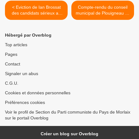
< Eviction de Ian Brossat
Compte-rendu du conseil
des candidats sérieux au
municipal de Plouigneau du
débat de France 2:
14 mai 2019 - Par Roger
mobilisation générale pour
Héré, conseiller municipal
le respect du pluralisme sur
d'opposition PCF >
Hébergé par Overblog
le service public
d'information
Top articles
Pages
Contact
Signaler un abus
C.G.U.
Cookies et données personnelles
Préférences cookies
Voir le profil de Section du Parti communiste du Pays de Morlaix
sur le portail Overblog
Créer un blog sur Overblog