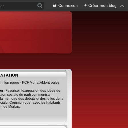
Connexion
+
Créer mon blog
ENTATION
 chiffon rouge - PCF Morlaix/Montroulez
ion
: Favoriser l'expression des idées de
tion sociale du parti communiste.
 la mémoire des débats et des luttes de la
ciale. Communiquer avec les habitants
on de Morlaix.