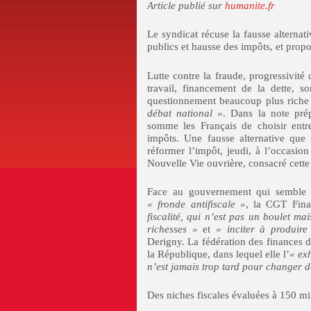
Article publié sur
humanite.fr
Le syndicat récuse la fausse alternat
publics et hausse des impôts, et propo
Lutte contre la fraude, progressivité d
travail, financement de la dette, 
questionnement beaucoup plus riche
débat national »
. Dans la note prép
somme les Français de choisir entr
impôts. Une fausse alternative que 
réformer l’impôt, jeudi, à l’occasio
Nouvelle Vie ouvrière, consacré cette
Face au gouvernement qui semble v
« fronde antifiscale »
, la CGT Fin
fiscalité, qui n’est pas un boulet m
richesses »
et
« inciter à produire
Derigny. La fédération des finances d
la République, dans lequel elle l’
« ex
n’est jamais trop tard pour changer 
Des niches fiscales évaluées à 150 mi