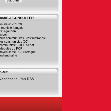
 AMIS A CONSULTER
inistère: PCF 29
mmuniste français
s Bigouden
imper
élus communistes Brest métropole
nes communistes (JC)
communiste CRCE Sénat
s députés du PCF
citoyen santé PCF Bretagne
rd enchaîné
Z-MOI
S'abonner au flux RSS