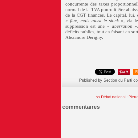
concurrente des taxes proportionne
normal de la TVA pourrait être abai
de la CGT finances. Le capital, lui, 
« flux, mais aussi le stock »
, via l
suppression est une
« aberration »
déficits publics, tout en faisant en sor
Alexandre Derigny.
R
Published by Section du Parti c
<< Débat national : Pierre
commentaires