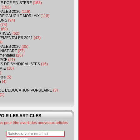
RE PCF FINISTERE
(168)
e
(152)
PALES 2020
(119)
DE GAUCHE MORLAIX
(110)
ONS
(94)
(74)
(69)
ATIVES
(62)
EMENTALES 2021
(43)
9)
PALES 2026
(35)
NIST'ART
(27)
mentales
(25)
PCF
(21)
S DE SYNDICALISTES
(16)
MIE
(10)
)
êtes
(5)
n
(4)
DE L'EDUCATION POPULAIRE
(3)
(1)
OIR LES ARTICLES
 pour être averti des nouveaux articles