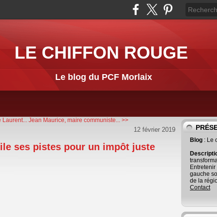
LE CHIFFON ROUGE
Le blog du PCF Morlaix
 Laurent...
Jean Maurice, maire communiste... >>
PRÉS
12 février 2019
Blog
: Le
ile ses pistes pour un impôt juste
Descript
transforma
Entretenir
gauche so
de la régi
Contact