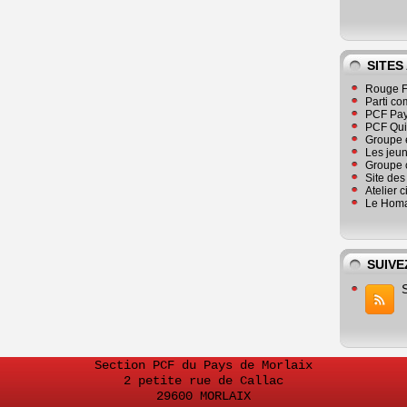
SITES
Rouge F
Parti co
PCF Pay
PCF Qu
Groupe 
Les jeu
Groupe 
Site de
Atelier 
Le Homa
SUIVE
Section PCF du Pays de Morlaix
2 petite rue de Callac
29600 MORLAIX