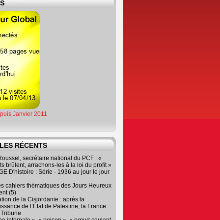
ES
epuis Janvier 2011
LES RÉCENTS
oussel, secrétaire national du PCF : «
s brûlent, arrachons-les à la loi du profit »
 D'histoire : Série - 1936 au jour le jour
es cahiers thématiques des Jours Heureux
nt (5)
tion de la Cisjordanie : après la
ssance de l’État de Palestine, la France
r Tribune