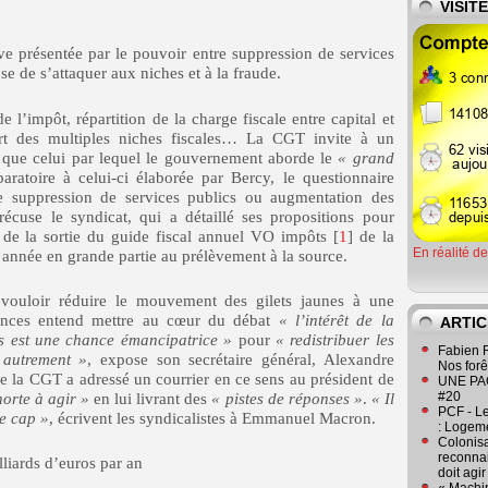
VISIT
ive présentée par le pouvoir entre suppression de services
se de s’attaquer aux niches et à la fraude.
e l’impôt, répartition de la charge fiscale entre capital et
sort des multiples niches fiscales… La CGT invite à un
 que celui par lequel le gouvernement aborde le
« grand
aratoire à celui-ci élaborée par Bercy, le questionnaire
e suppression de services publics ou augmentation des
récuse le syndicat, qui a détaillé ses propositions pour
n de la sortie du guide fiscal annuel VO impôts [
1
] de la
En réalité d
 année en grande partie au prélèvement à la source.
ouloir réduire le mouvement des gilets jaunes à une
ances entend mettre au cœur du débat
« l’intérêt de la
ARTIC
ais est une chance émancipatrice »
pour
« redistribuer les
Fabien R
 autrement »
, expose son secrétaire général, Alexandre
Nos forêt
e la CGT a adressé un courrier en ce sens au président de
UNE PAGE
#20
horte à agir »
en lui livrant des
« pistes de réponses »
.
« Il
PCF - L
de cap »
, écrivent les syndicalistes à Emmanuel Macron.
: Logeme
Colonisa
reconnai
lliards d’euros par an
doit agi