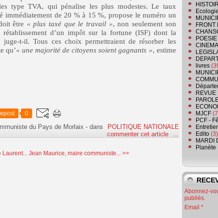
HISTOI
lles type TVA, qui pénalise les plus modestes. Le taux
Ecologi
ssé immédiatement de 20 % à 15 %, propose le numéro un
MUNICI
doit être
« plus taxé que le travail »
, non seulement son
FRONT 
CHANS
e rétablissement d’un impôt sur la fortune (ISF) dont la
POESIE
, juge-t-il. Tous ces choix permettraient de résorber les
CINEMA
te qu’
« une majorité de citoyens soient gagnants »
, estime
LEGISL
DEPART
livres
(3
MUNICI
COMMU
Départe
REVUE 
PAROLE
ECONO
epost
0
MJCF
(7
PCF - F
ommuniste du Pays de Morlaix
-
dans
POLITIQUE NATIONALE
Entretie
commenter cet article
…
Edito
(3)
MARDI 
Planète
 Laurent...
Jean Maurice, maire communiste... >>
RECEV
Abonnez-vous
publiés.
Email