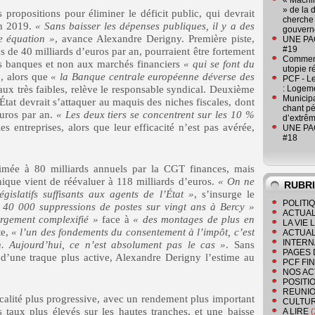
« Machin
» de la 
s propositions pour éliminer le déficit public, qui devrait
cherche 
en 2019.
« Sans baisser les dépenses publiques, il y a des
gouver
e équation »
, avance Alexandre Derigny. Première piste,
UNE PAGE
#19
lus de 40 milliards d’euros par an, pourraient être fortement
Comment
des banques et non aux marchés financiers
« qui se font du
utopie r
»
, alors que
« la Banque centrale européenne déverse des
PCF - L
aux très faibles, relève le responsable syndical. Deuxième
: Logeme
Municipa
État devrait s’attaquer au maquis des niches fiscales, dont
chant pé
euros par an.
« Les deux tiers se concentrent sur les 10 %
d’extrêm
es entreprises, alors que leur efficacité n’est pas avérée,
UNE PAGE
#18
stimée à 80 milliards annuels par la CGT finances, mais
nique vient de réévaluer à 118 milliards d’euros.
« On ne
RUBR
islatifs suffisants aux agents de l’État »
, s’insurge le
POLITI
 40 000 suppressions de postes sur vingt ans à Bercy »
ACTUAL
largement complexifié »
face à
« des montages de plus en
LA VIE
te,
« l’un des fondements du consentement à l’impôt, c’est
ACTUAL
INTERN
n. Aujourd’hui, ce n’est absolument pas le cas »
. Sans
PAGES 
 d’une traque plus active, Alexandre Derigny l’estime au
PCF FI
NOS AC
POSITI
REUNIO
calité plus progressive, avec un rendement plus important
CULTU
 taux plus élevés sur les hautes tranches, et une baisse
A LIRE
(