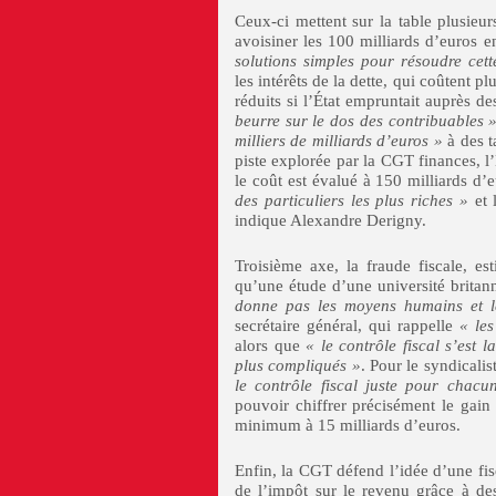
Ceux-ci mettent sur la table plusieur
avoisiner les 100 milliards d’euros 
solutions simples pour résoudre cett
les intérêts de la dette, qui coûtent p
réduits si l’État empruntait auprès 
beurre sur le dos des contribuables 
milliers de milliards d’euros »
à des t
piste explorée par la CGT finances, l’
le coût est évalué à 150 milliards d’
des particuliers les plus riches »
et l
indique Alexandre Derigny.
Troisième axe, la fraude fiscale, e
qu’une étude d’une université britan
donne pas les moyens humains et lég
secrétaire général, qui rappelle
« les
alors que
« le contrôle fiscal s’est 
plus compliqués »
. Pour le syndicalis
le contrôle fiscal juste pour chacu
pouvoir chiffrer précisément le gain
minimum à 15 milliards d’euros.
Enfin, la CGT défend l’idée d’une fis
de l’impôt sur le revenu grâce à des