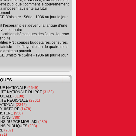
e infernale », « poison », « nœud coulant
dette publique : comment le gouvernement
à imposer l’austérité au futur
nement
 D'histoire : Série - 1936 au jour le jour
 l’espéranto est devenu la langue d’une
évolutionnaire
es cahiers thématiques des Jours Heureux
nt (4)
lités RN : coupes budgétaires, censures,
tainiste… L’effrayant bilan de quatre mois
e droite au pouvoir
 D'histoire : Série - 1936 au jour le jour
IQUES
QUE NATIONALE
(6649)
ITE NATIONALE DU PCF
(3132)
 LOCALE
(3108)
ITE REGIONALE
(2861)
ATIONAL
(2342)
D'HISTOIRE
(1478)
NISTERE
(950)
TIONS
(788)
ONS DU PCF MORLAIX
(489)
NS PUBLIQUES
(293)
RE
(287)
281)