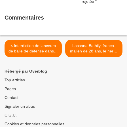
présidentielle.
Commentaires
< Interdiction de lanceurs
Lassana Bathily, franco-
de balle de défense dans le
malien de 28 ans, le héros
cadre du maintien de l’ordre
de l'hyper-casher, président
- Question écrite au
du Comité de soutien à Ian
gouvernement de Christine
Brossat et à la liste PCF >
Hébergé par Overblog
Prunaud, sénatrice
communiste des Côtes
Top articles
d'Armor (6 février 2019)
Pages
Contact
Signaler un abus
C.G.U.
Cookies et données personnelles