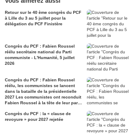
Vous aimerez aussi
Retour sur le 40 ème congrès du PCF
à Lille du 3 au 5 juillet pour la
délégation du PCF Finistère
Congrès du PCF : Fabien Roussel
réélu secrétaire national du Parti
communiste - L'Humanité, 5 juillet
2026
Congrès du PCF : Fabien Roussel
réélu, les communistes se lancent
dans la bataille de la présidentielle
2027 Les communistes ont reconduit
Fabien Roussel à la tête de leur parti,
à l’issue du 40e congrès national, à
Congrès du PCF : la « clause de
Lille. Le secrétaire national, dont la
revoyure » pour 2027 rejetée
candidature devrait être officialisée le
6 septembre, veut désormais jeter «
toutes ses forces » dans la campagne