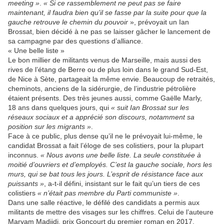
meeting »
.
« Si ce rassemblement ne peut pas se faire
maintenant, il faudra bien qu’il se fasse par la suite pour que la
gauche retrouve le chemin du pouvoir
», prévoyait un Ian
Brossat, bien décidé à ne pas se laisser gâcher le lancement de
sa campagne par des questions d’alliance.
« Une belle liste »
Le bon millier de militants venus de Marseille, mais aussi des
rives de l’étang de Berre ou de plus loin dans le grand Sud-Est,
de Nice à Sète, partageait la même envie. Beaucoup de retraités,
cheminots, anciens de la sidérurgie, de l’industrie pétrolière
étaient présents. Des très jeunes aussi, comme Gaëlle Marly,
18 ans dans quelques jours, qui
« suit Ian Brossat sur les
réseaux sociaux et a apprécié son discours, notamment sa
position sur les migrants »
.
Face à ce public, plus dense qu’il ne le prévoyait lui-même, le
candidat Brossat a fait l’éloge de ses colistiers, pour la plupart
inconnus.
« Nous avons une belle liste. La seule constituée à
moitié d’ouvriers et d’employés. C’est la gauche sociale, hors les
murs, qui se bat tous les jours. L’esprit de résistance face aux
puissants »
, a-t-il défini, insistant sur le fait qu’un tiers de ces
colistiers
« n’était pas membre du Parti communiste »
.
Dans une salle réactive, le défilé des candidats a permis aux
militants de mettre des visages sur les chiffres. Celui de l’auteure
Maryam Madjidi, prix Goncourt du premier roman en 2017,