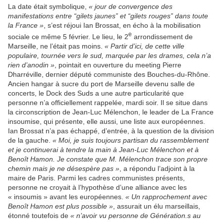
La date était symbolique,
« jour de convergence des
manifestations entre “gilets jaunes” et “gilets rouges” dans toute
la France »
, s’est réjoui Ian Brossat, en écho à la mobilisation
e
sociale ce même 5 février. Le lieu, le 2
arrondissement de
Marseille, ne l’était pas moins.
« Partir d’ici, de cette ville
populaire, tournée vers le sud, marquée par les drames, cela n’a
rien d’anodin »
, pointait en ouverture du meeting Pierre
Dharréville, dernier député communiste des Bouches-du-Rhône.
Ancien hangar à sucre du port de Marseille devenu salle de
concerts, le Dock des Suds a une autre particularité que
personne n’a officiellement rappelée, mardi soir. Il se situe dans
la circonscription de Jean-Luc Mélenchon, le leader de La France
insoumise, qui présente, elle aussi, une liste aux européennes.
Ian Brossat n’a pas échappé, d’entrée, à la question de la division
de la gauche.
« Moi, je suis toujours partisan du rassemblement
et je continuerai à tendre la main à Jean-Luc Mélenchon et à
Benoît Hamon. Je constate que M. Mélenchon trace son propre
chemin mais je ne désespère pas »
, a répondu l’adjoint à la
maire de Paris. Parmi les cadres communistes présents,
personne ne croyait à l’hypothèse d’une alliance avec les
« insoumis » avant les européennes.
« Un rapprochement avec
Benoît Hamon est plus possible »
, assurait un élu marseillais,
étonné toutefois de
« n’avoir vu personne de Génération.s au