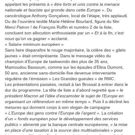
appelant les présents à
« être forts et unis contre la menace
nationale et fasciste qui gronde dans cette Europe »
. Du
cancérologue Anthony Gonçalves, local de l’étape, très applaudi.
Ou de l’ouvrière textile Marie-Hélène Bourlard, figure du film
Merci Patron !
de François Ruffin et numéro 2 de la liste,
concluant son allocution enthousiaste par un
« Et à la fin, c’est
nous qu’on va gagner »
acclamé.
« Salaire minimum européen »
Sans faire disparaître le rouge majoritaire, la colère des « gilets
jaunes » était omniprésente. Dans le message vidéo du
champion d’Europe de taekwondo des plus de 35 ans,
Mamoudou Bassoum, comme sur les épaules d’Elina Dumont,
50 ans, ancienne sans-domicile-fixe devenue intervenante
régulière de l’émission « Les Grandes gueules » de RMC.
Les présentations passées, restait à Ian Brossat à entrer dans le
dur du programme. La tête de liste a d’abord regretté que
« le
président Macron ait l’idée d’escamoter le sujet de l’Europe en
organisant un référendum en même temps »
. Puis il a décliné les
mesures qui donnent corps à son slogan de campagne
« L’Europe des gens contre l’Europe de l’argent »
. La création
d’un
« fonds européen pour le développement des services
publics »
alimenté par la banque centrale européenne,
« la mise
en place d’une taxation à la source des multinationales »
pour