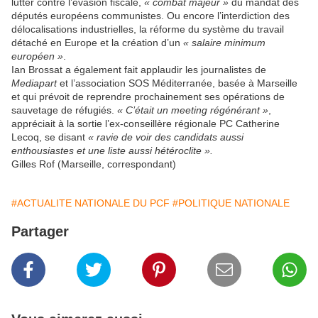
lutter contre l’évasion fiscale,
« combat majeur »
du mandat des
députés européens communistes. Ou encore l’interdiction des
délocalisations industrielles, la réforme du système du travail
détaché en Europe et la création d’un
« salaire minimum
européen »
.
Ian Brossat a également fait applaudir les journalistes de
Mediapart
et l’association SOS Méditerranée, basée à Marseille
et qui prévoit de reprendre prochainement ses opérations de
sauvetage de réfugiés.
« C’était un meeting régénérant »
,
appréciait à la sortie l’ex-conseillère régionale PC Catherine
Lecoq, se disant
« ravie de voir des candidats aussi
enthousiastes et une liste aussi hétéroclite ».
Gilles Rof
(Marseille, correspondant)
#ACTUALITE NATIONALE DU PCF
#POLITIQUE NATIONALE
Partager