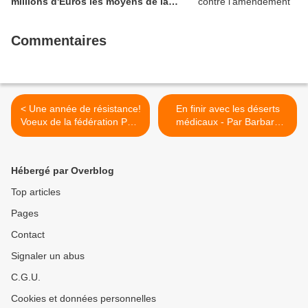
millions d'Euros les moyens de la
sécurité civile (Ian BROSSAT
Sénateur Communiste)
Commentaires
< Une année de résistance!
En finir avec les déserts
Voeux de la fédération PCF
médicaux - Par Barbara
du Finistère - Invitation aux
Filhol (Cause Commune) >
voeux du PCF, le 19 janvier,
au Relecq-Kerhuon, avec la
Hébergé par Overblog
pièce de théâtre Bonsoir
m'amour
Top articles
Pages
Contact
Signaler un abus
C.G.U.
Cookies et données personnelles