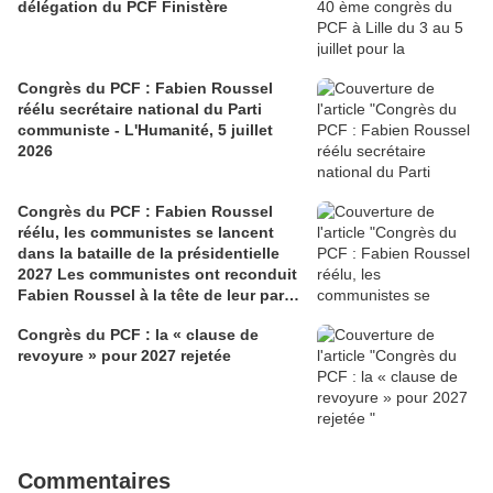
délégation du PCF Finistère
Congrès du PCF : Fabien Roussel
réélu secrétaire national du Parti
communiste - L'Humanité, 5 juillet
2026
Congrès du PCF : Fabien Roussel
réélu, les communistes se lancent
dans la bataille de la présidentielle
2027 Les communistes ont reconduit
Fabien Roussel à la tête de leur parti,
à l’issue du 40e congrès national, à
Congrès du PCF : la « clause de
Lille. Le secrétaire national, dont la
revoyure » pour 2027 rejetée
candidature devrait être officialisée le
6 septembre, veut désormais jeter «
toutes ses forces » dans la campagne
présidentielle.
Commentaires