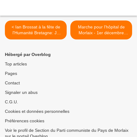
< Ian Brossat à la fête de
Marche pour l'hôpital de
l'Humanité Bretagne: Je
Morlaix - 1er décembre
soutiens à 100% les Gilets
2018 (photos Pierre-Yvon
Jaunes (Le Télégramme,
Boisnard) >
29 novembre 2018)
Hébergé par Overblog
Top articles
Pages
Contact
Signaler un abus
C.G.U.
Cookies et données personnelles
Préférences cookies
Voir le profil de Section du Parti communiste du Pays de Morlaix
sur le portail Overblog