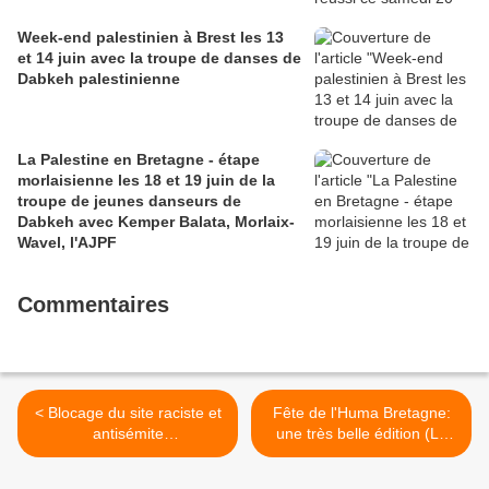
Week-end palestinien à Brest les 13
et 14 juin avec la troupe de danses de
Dabkeh palestinienne
La Palestine en Bretagne - étape
morlaisienne les 18 et 19 juin de la
troupe de jeunes danseurs de
Dabkeh avec Kemper Balata, Morlaix-
Wavel, l'AJPF
Commentaires
< Blocage du site raciste et
Fête de l'Huma Bretagne:
antisémite
une très belle édition (Le
Démocratie.participative.biz
Télégramme, 3 décembre
: communiqué du Réseau
2018) >