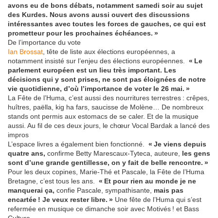
avons eu de bons débats, notamment samedi soir au sujet
des Kurdes. Nous avons aussi ouvert des discussions
intéressantes avec toutes les forces de gauches, ce qui est
prometteur pour les prochaines échéances. »
De l’importance du vote
Ian Brossat
, tête de liste aux élections européennes, a
notamment insisté sur l’enjeu des élections européennes.
« Le
parlement européen est un lieu très important. Les
décisions qui y sont prises, ne sont pas éloignées de notre
vie quotidienne, d’où l’importance de voter le 26 mai. »
La Fête de l’Huma, c’est aussi des nourritures terrestres : crêpes,
huîtres, paëlla, kig ha fars, saucisse de Molène… De nombreux
stands ont permis aux estomacs de se caler. Et de la musique
aussi. Au fil de ces deux jours, le chœur Vocal Bardak a lancé des
impros
L’espace livres a également bien fonctionné.
« Je viens depuis
quatre ans,
confirme Betty Marescaux-Tyteca, auteure,
les gens
sont d’une grande gentillesse, on y fait de belle rencontre. »
Pour les deux copines, Marie-Thé et Pascale, la Fête de l’Huma
Bretagne, c’est tous les ans.
« Et pour rien au monde je ne
manquerai ça,
confie Pascale, sympathisante,
mais pas
encartée ! Je veux rester libre. »
Une fête de l’Huma qui s’est
refermée en musique ce dimanche soir avec Motivés ! et Bass