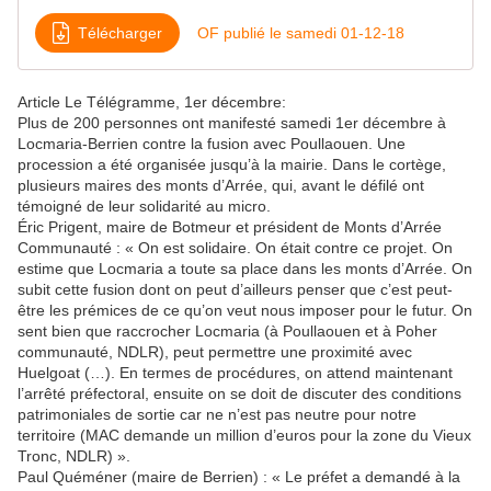
Télécharger
OF publié le samedi 01-12-18
Article Le Télégramme, 1er décembre:
Plus de 200 personnes ont manifesté samedi 1er décembre à
Locmaria-Berrien contre la fusion avec Poullaouen. Une
procession a été organisée jusqu’à la mairie. Dans le cortège,
plusieurs maires des monts d’Arrée, qui, avant le défilé ont
témoigné de leur solidarité au micro.
Éric Prigent, maire de Botmeur et président de Monts d’Arrée
Communauté : « On est solidaire. On était contre ce projet. On
estime que Locmaria a toute sa place dans les monts d’Arrée. On
subit cette fusion dont on peut d’ailleurs penser que c’est peut-
être les prémices de ce qu’on veut nous imposer pour le futur. On
sent bien que raccrocher Locmaria (à Poullaouen et à Poher
communauté, NDLR), peut permettre une proximité avec
Huelgoat (…). En termes de procédures, on attend maintenant
l’arrêté préfectoral, ensuite on se doit de discuter des conditions
patrimoniales de sortie car ne n’est pas neutre pour notre
territoire (MAC demande un million d’euros pour la zone du Vieux
Tronc, NDLR) ».
Paul Quéméner (maire de Berrien) : « Le préfet a demandé à la