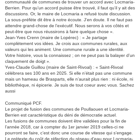
communauté de communes de trouver un accord avec Locmaria-
Berrien. Pour qu’un accord puisse être trouvé, il faut qu’il y ait des
discussions. Or, le maire de Locmaria a refusé toute discussion.
La sous-préfète dit être à notre écoute. J’en doute. Il ne faut pas
attendre grand-chose de l’exécutif. Nous serons à vos côtés et
peut-être que nous réussirons à faire quelque chose ».
Jean-Yves Crenn (maire de Lopérec) : « Je partage
complètement vos idées. Je crois aux communes rurales, aux
valeurs qui les animent. Une commune rurale a une identité.
Votre histoire, vous la connaissez ; on ne peut pas la balayer d’un
claquement de doigt ».
Yves-Claude Guillou (maire de Saint-Rivoal) : « Saint-Rivoal
célébrera ses 100 ans en 2025. Si elle n’était pas une commune
mais un hameau de Brasparts, elle n’aurait plus rien : ni école, ni
bibliothèque, ni épicerie. Je suis de tout coeur avec vous. Sachez
aussi
Communiqué PCF.
Le projet de fusion des communes de Poullaouen et Locmaria-
Berrien est caractéristique du déni de démocratie actuel.
Les fusions de communes doivent être validées pour la fin de
l’année 2018, car à compter du 1er janvier 2019 celles-ci ne
pourront se faire, c’est donc une course de vitesse qui s’engage.
Le prétexte du coût de réfection du réseau d’eau pour Locmaria-