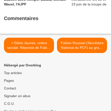
Wavel, l'AJPF
Commentaires
< Gilets Jaunes, colère
Fabien Roussel (Secrétaire
sociale: Réponse de Fabien
National du PCF) au grand
Roussel au premier ministre
oral des « Grandes
Edouard Philippe à
Gueules » sur RMC >
l'Assemblée Nationale
Hébergé par Overblog
Top articles
Pages
Contact
Signaler un abus
C.G.U.