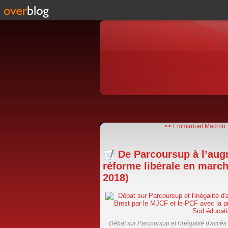
<< Emmanuel Macron: 
De Parcoursup à l’augm
réforme libérale en march
2018)
Débat sur Parcoursup et l'inégalité d'accè