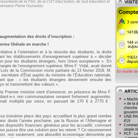
résentants de la FSU, de la CGT éduc'action, de Sud éducation et
VISIT
 sénateur Pierre Ouzoulias
augmentation des droits d’inscription :
forme libérale en marche !
elative à l’orientation et à la réussite des étudiants, la droite
isant les établissements d’enseignement supérieur à « décider
ption pour les étudiants étrangers, hors Union européenne ». En
 chargée de l’enseignement supérieur, Mme F. Vidal, avait donné
. Lors de la Commission mixte paritaire du 13 février 2018, M.
En réalité d
i secrétaire d’État auprès du ministre de l’Éducation nationale,
rant que : « les étudiants étrangers deviennent ensuite des
s et transmettent des valeurs ».
ARTIC
 le Premier ministre vient d’annoncer, en présence de Mme F.
étudiant·e·s non communautaires seraient fortement augmentés.
« Machin
serait multiplié par seize, en passant de 170 € à 2770 € :
» de la 
cherche 
gouver
e sa troisième place des pays accueillant le plus grand nombre
UNE PAGE
sans doute l’année prochaine, par la Russie et l’Allemagne et
#19
s dispositifs financiers généreux pour les accueillir, comment
Comment
utopie r
tion puisse être une solution pour les retenir ? Ce raisonnement
PCF - L
 est, non seulement, une absurdité économique démontrée par