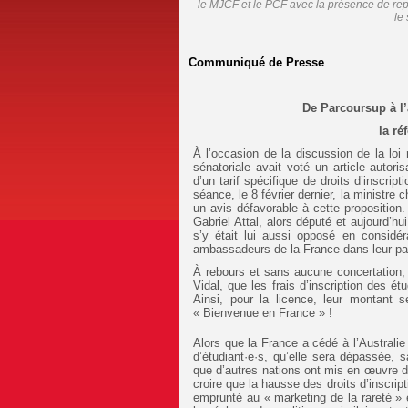
le MJCF et le PCF avec la présence de rep
le
Communiqué de Presse
De Parcoursup à l’
la ré
À l’occasion de la discussion de la loi r
sénatoriale avait voté un article autor
d’un tarif spécifique de droits d’inscri
séance, le 8 février dernier, la ministre
un avis défavorable à cette proposition
Gabriel Attal, alors député et aujourd’hu
s’y était lui aussi opposé en considé
ambassadeurs de la France dans leur pay
À rebours et sans aucune concertation,
Vidal, que les frais d’inscription des 
Ainsi, pour la licence, leur montant 
« Bienvenue en France » !
Alors que la France a cédé à l’Australi
d’étudiant·e·s, qu’elle sera dépassée, 
que d’autres nations ont mis en œuvre de
croire que la hausse des droits d’inscrip
emprunté au « marketing de la rareté »