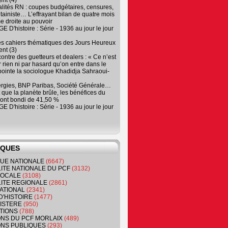
nt (4)
lités RN : coupes budgétaires, censures,
tainiste… L’effrayant bilan de quatre mois
e droite au pouvoir
 D'histoire : Série - 1936 au jour le jour
es cahiers thématiques des Jours Heureux
nt (3)
contre des guetteurs et dealers : « Ce n’est
 rien ni par hasard qu’on entre dans le
, pointe la sociologue Khadidja Sahraoui-
ergies, BNP Paribas, Société Générale…
que la planète brûle, les bénéfices du
ont bondi de 41,50 %
 D'histoire : Série - 1936 au jour le jour
IQUES
QUE NATIONALE
(6647)
ITE NATIONALE DU PCF
(3132)
 LOCALE
(3108)
ITE REGIONALE
(2861)
ATIONAL
(2341)
D'HISTOIRE
(1477)
NISTERE
(950)
TIONS
(788)
ONS DU PCF MORLAIX
(489)
NS PUBLIQUES
(293)