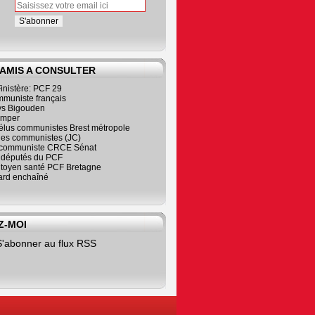
 AMIS A CONSULTER
inistère: PCF 29
mmuniste français
s Bigouden
imper
élus communistes Brest métropole
nes communistes (JC)
communiste CRCE Sénat
s députés du PCF
citoyen santé PCF Bretagne
rd enchaîné
Z-MOI
S'abonner au flux RSS