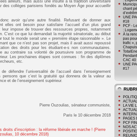
: Logeme
ées ailleurs, mais aussi une insulte à la tradition universitaire
Municipa
tar des collèges parisiens fondés au Moyen Âge pour accueillir
chant pé
d’extrêm
UNE PAGE
onc avoir qu’une autre finalité. Refusant de donner aux
#18
t elles ont besoin pour satisfaire l’accueil d’un plus grand
PCF - L
t leur impose de trouver des ressources propres, notamment
: Logeme
on. C’est ce que lui demandait la majorité sénatoriale, au début
À la ren
r tout le monde serait une « première étape raisonnable ». Le
pas pour
mant que ce n’est pas son projet, mais il avait aussi repoussé
trafic »
Chapuis
tation des droits pour les étudiant-e-s non communautaires.
TotalEn
e au contraire sa volonté de poursuivre son programme de
Pendant 
rieur. Les prochaines étapes sont connues : fin des diplômes
CAC 40 
rcheurs, etc.
UNE PAGE
#17
e défendre l’universalité de l’accueil dans l’enseignement
us pensons que c’est la gratuité qui donnera de la valeur au
ance et de l’enseignement supérieur.
RUBR
POLITI
ACTUAL
Pierre Ouzoulias, sénateur communiste,
LA VIE
ACTUAL
INTERN
Paris le 10 décembre 2018
PAGES 
PCF FI
NOS AC
POSITI
REUNIO