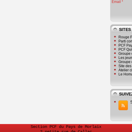
Email
SITES
Rouge F
Parti co
PCF Pay
PCF Qu
Groupe 
Les jeu
Groupe 
Site de
Atelier 
Le Homa
SUIVE
Section PCF du Pays de Morlaix
2 petite rue de Callac