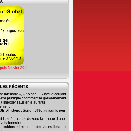
ES
epuis Janvier 2011
LES RÉCENTS
e infernale », « poison », « nœud coulant
dette publique : comment le gouvernement
à imposer l’austérité au futur
nement
 D'histoire : Série - 1936 au jour le jour
 l’espéranto est devenu la langue d’une
évolutionnaire
es cahiers thématiques des Jours Heureux