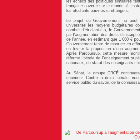
les échecs des politiques similaires tent
française ouverte sur le monde, à l’ins
les étudiants pauvres et étrangers.
Le projet du Gouvernement ne peut d
universités les moyens budgétaires don
nombre d’étudiant·e·s, le Gouvernemen
par l’augmentation des droits d’inscripti
de l’année, en estimant que 1 000 € pou
Gouvernement tente de rassurer en affir
en février la proposition d’une augmen
Après Parcoursup, cette mesure montr
réforme libérale de l’enseignement supé
nationaux, du statut des enseignants-che
Au Sénat, le groupe CRCÉ continuera d
supérieur. Contre la doxa libérale, no
service public du savoir, de la connaiss