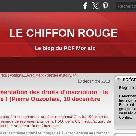
LE CHIFFON ROUGE
Le blog du PCF Morlaix
Nous voulons...
Avec Marx - penser et agir... >>
PRÉS
10 décembre 2018
Blog
: Le
entation des droits d’inscription : la
Descript
e ! (Pierre Ouzoulias, 10 décembre
transforma
Entretenir
gauche so
de la régi
Contact
s à l'enseignement supérieur organisé à la fac Ségalen de Brest par