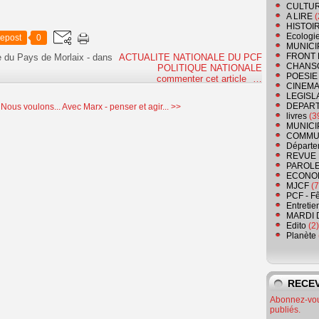
CULTU
A LIRE
(
HISTOI
Ecologi
epost
0
MUNICI
FRONT 
e du Pays de Morlaix
-
dans
ACTUALITE NATIONALE DU PCF
CHANS
POLITIQUE NATIONALE
POESIE
commenter cet article
…
CINEMA
LEGISL
DEPART
Nous voulons...
Avec Marx - penser et agir... >>
livres
(3
MUNICI
COMMU
Départe
REVUE 
PAROLE
ECONO
MJCF
(7
PCF - F
Entretie
MARDI 
Edito
(2)
Planète
RECEV
Abonnez-vous
publiés.