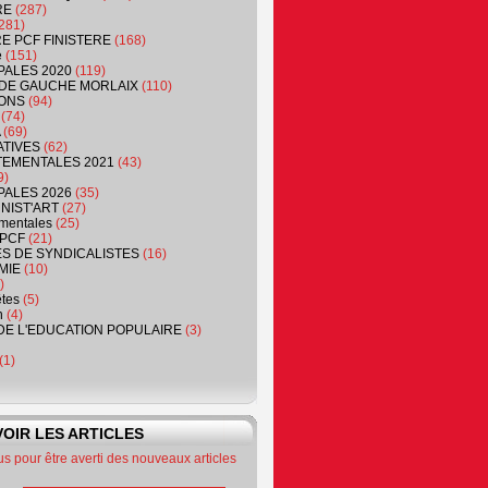
RE
(287)
281)
RE PCF FINISTERE
(168)
e
(151)
PALES 2020
(119)
DE GAUCHE MORLAIX
(110)
ONS
(94)
(74)
(69)
ATIVES
(62)
EMENTALES 2021
(43)
9)
PALES 2026
(35)
NIST'ART
(27)
mentales
(25)
PCF
(21)
S DE SYNDICALISTES
(16)
MIE
(10)
)
êtes
(5)
n
(4)
DE L'EDUCATION POPULAIRE
(3)
(1)
OIR LES ARTICLES
 pour être averti des nouveaux articles