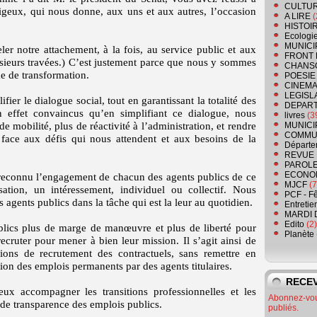
CULTU
igeux, qui nous donne, aux uns et aux autres, l’occasion
A LIRE
(
HISTOI
Ecologi
MUNICI
eler notre attachement, à la fois, au service public et aux
FRONT 
usieurs travées.) C’est justement parce que nous y sommes
CHANS
e de transformation.
POESIE
CINEMA
LEGISL
fier le dialogue social, tout en garantissant la totalité des
DEPART
 effet convaincus qu’en simplifiant ce dialogue, nous
livres
(3
 mobilité, plus de réactivité à l’administration, et rendre
MUNICI
COMMU
e face aux défis qui nous attendent et aux besoins de la
Départe
REVUE 
PAROLE
ECONO
 reconnu l’engagement de chacun des agents publics de ce
MJCF
(7
ation, un intéressement, individuel ou collectif. Nous
PCF - F
agents publics dans la tâche qui est la leur au quotidien.
Entretie
MARDI 
Edito
(2)
ics plus de marge de manœuvre et plus de liberté pour
Planète
recruter pour mener à bien leur mission. Il s’agit ainsi de
tions de recrutement des contractuels, sans remettre en
ion des emplois permanents par des agents titulaires.
RECEV
ux accompagner les transitions professionnelles et les
Abonnez-vous
nde transparence des emplois publics.
publiés.