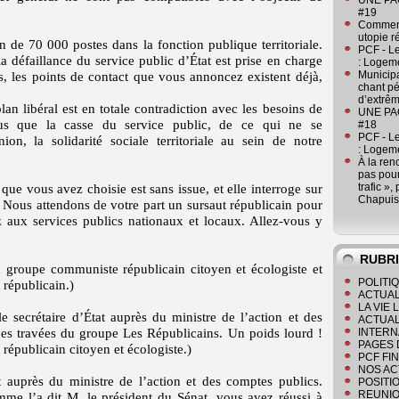
UNE PAGE
#19
Comment
utopie r
 de 70 000 postes dans la fonction publique territoriale.
PCF - L
a défaillance du service public d’État est prise en charge
: Logeme
Municipa
urs, les points de contact que vous annoncez existent déjà,
chant pé
d’extrêm
lan libéral est en totale contradiction avec les besoins de
UNE PAGE
ous que la casse du service public, de ce qui ne se
#18
PCF - L
ion, la solidarité sociale territoriale au sein de notre
: Logeme
À la ren
pas pour
trafic »
que vous avez choisie est sans issue, et elle interroge sur
Chapuis
. Nous attendons de votre part un sursaut républicain pour
 aux services publics nationaux et locaux. Allez-vous y
RUBR
u groupe communiste républicain citoyen et écologiste et
POLITI
 républicain.)
ACTUAL
LA VIE
e secrétaire d’État auprès du ministre de l’action et des
ACTUAL
des travées du groupe Les Républicains. Un poids lourd !
INTERN
PAGES 
républicain citoyen et écologiste.)
PCF FI
NOS AC
t auprès du ministre de l’action et des comptes publics.
POSITI
REUNIO
e l’a dit M. le président du Sénat, vous avez réussi à