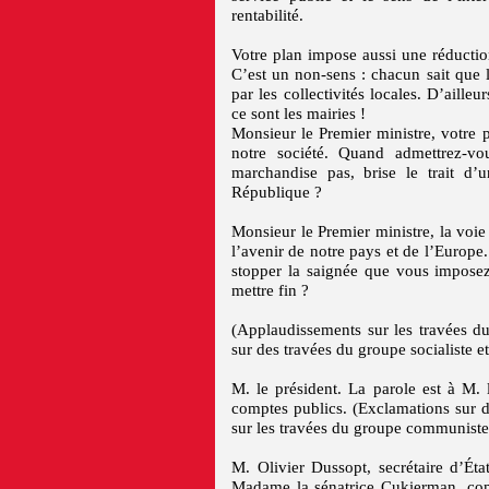
rentabilité.
Votre plan impose aussi une réduction
C’est un non-sens : chacun sait que l
par les collectivités locales. D’aille
ce sont les mairies !
Monsieur le Premier ministre, votre p
notre société. Quand admettrez-v
marchandise pas, brise le trait d’un
République ?
Monsieur le Premier ministre, la voie 
l’avenir de notre pays et de l’Europe
stopper la saignée que vous imposez
mettre fin ?
(Applaudissements sur les travées d
sur des travées du groupe socialiste et
M. le président. La parole est à M. l
comptes publics. (Exclamations sur 
sur les travées du groupe communiste 
M. Olivier Dussopt, secrétaire d’Éta
Madame la sénatrice Cukierman, comm