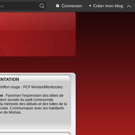
Connexion
+
Créer mon blog
ENTATION
 chiffon rouge - PCF Morlaix/Montroulez
ion
: Favoriser l'expression des idées de
tion sociale du parti communiste.
 la mémoire des débats et des luttes de la
ciale. Communiquer avec les habitants
on de Morlaix.