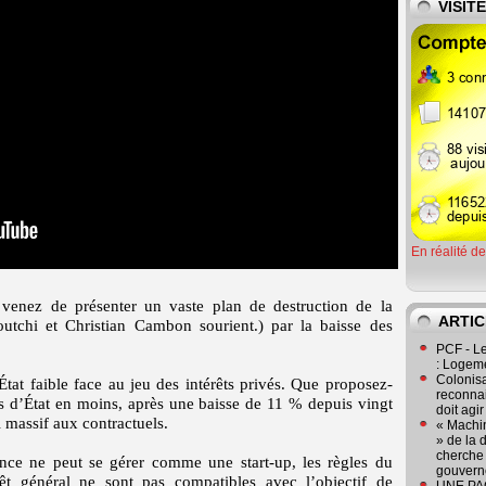
VISIT
En réalité d
 venez de présenter un vaste plan de destruction de la
ARTIC
tchi et Christian Cambon sourient.) par la baisse des
PCF - L
: Logeme
Colonisa
tat faible face au jeu des intérêts privés. Que proposez-
reconnai
s d’État en moins, après une baisse de 11 % depuis vingt
doit agi
 massif aux contractuels.
« Machin
» de la 
cherche 
ance ne peut se gérer comme une start-up, les règles du
gouver
rêt général ne sont pas compatibles avec l’objectif de