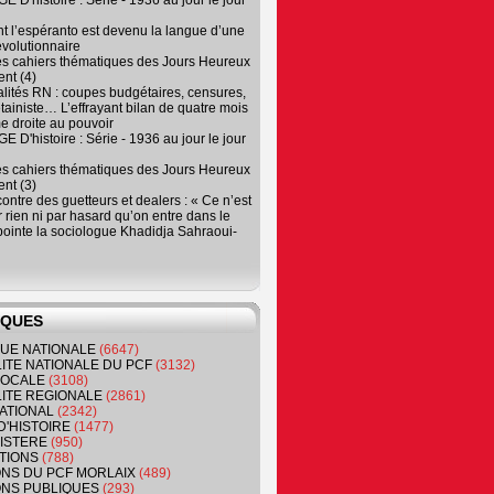
 D'histoire : Série - 1936 au jour le jour
 l’espéranto est devenu la langue d’une
évolutionnaire
es cahiers thématiques des Jours Heureux
nt (4)
lités RN : coupes budgétaires, censures,
tainiste… L’effrayant bilan de quatre mois
e droite au pouvoir
 D'histoire : Série - 1936 au jour le jour
es cahiers thématiques des Jours Heureux
nt (3)
contre des guetteurs et dealers : « Ce n’est
 rien ni par hasard qu’on entre dans le
, pointe la sociologue Khadidja Sahraoui-
IQUES
QUE NATIONALE
(6647)
ITE NATIONALE DU PCF
(3132)
 LOCALE
(3108)
ITE REGIONALE
(2861)
ATIONAL
(2342)
D'HISTOIRE
(1477)
NISTERE
(950)
TIONS
(788)
ONS DU PCF MORLAIX
(489)
NS PUBLIQUES
(293)