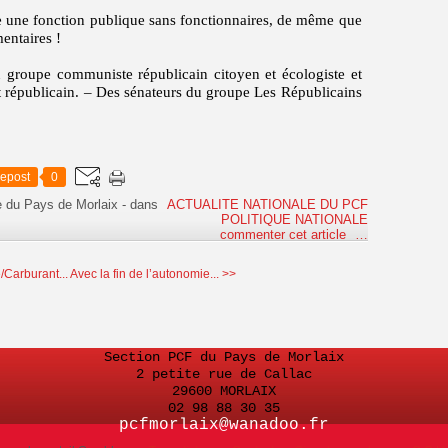
e une fonction publique sans fonctionnaires, de même que
entaires !
u groupe communiste républicain citoyen et écologiste et
et républicain. – Des sénateurs du groupe Les Républicains
epost
0
e du Pays de Morlaix
-
dans
ACTUALITE NATIONALE DU PCF
POLITIQUE NATIONALE
commenter cet article
…
/Carburant...
Avec la fin de l’autonomie... >>
Section PCF du Pays de Morlaix
2 petite rue de Callac
29600 MORLAIX
02 98 88 30 35
pcfmorlaix@wanadoo.fr