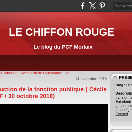
LE CHIFFON ROUGE
Le blog du PCF Morlaix
/Carburant...
Avec la fin de l’autonomie... >>
PRÉS
14 novembre 2018
Blog
: Le
uction de la fonction publique ( Cécile
Descript
 / 30 octobre 2018)
transforma
Entretenir
gauche so
de la régi
Contact