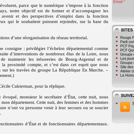
Email
s évoluent, parce que le numérique s’impose à la fonction
ys, notre objectif est de former et d’accompagner les
n avenir et des perspectives d’emploi dans la fonction
eux qui le souhaitent puissent rejoindre, sur la base du
SITES
ons d’une réorganisation du réseau territorial.
Rouge F
Parti co
PCF Pay
e consigne : privilégier l’échelon départemental comme
PCF Qu
suite d’interventions de nombreux élus de la Loire, nous
Groupe 
Les jeu
de maintenir les trésoreries de Bourg-Argental et de
Groupe 
la proximité compte, et c’est dans cet esprit que nous
Site de
ts sur les travées du groupe La République En Marche. –
Atelier 
ement.)
Le Homa
Cécile Cukierman, pour la réplique.
SUIVE
voqué, monsieur le secrétaire d’État, cette nuit, nous
 mon département. Cette nuit, des femmes et des hommes
ture n’ont vu personne venir à leur secours ou se soucier
.
nctionnaires d’État et de fonctionnaires départementaux.