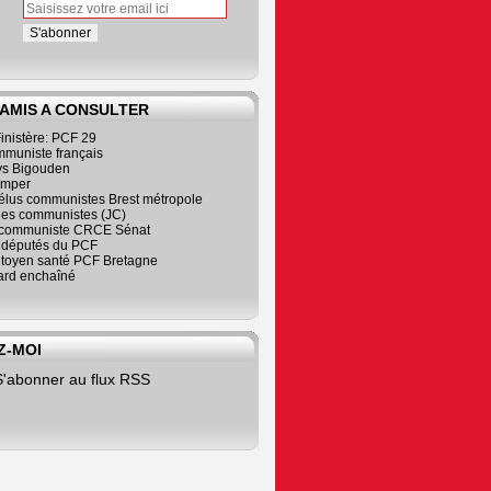
 AMIS A CONSULTER
inistère: PCF 29
mmuniste français
s Bigouden
imper
élus communistes Brest métropole
nes communistes (JC)
communiste CRCE Sénat
s députés du PCF
citoyen santé PCF Bretagne
rd enchaîné
Z-MOI
S'abonner au flux RSS