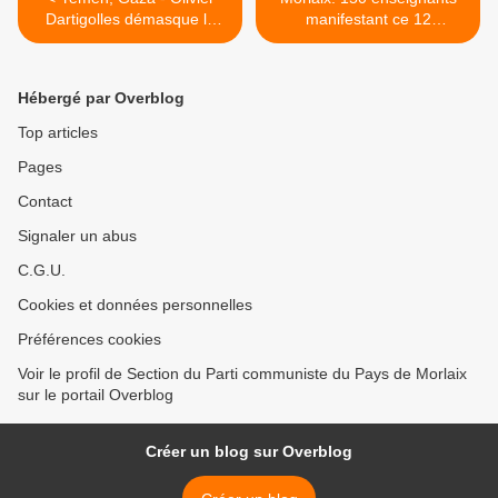
Dartigolles démasque le
manifestant ce 12
prétendu pacifisme de
novembre pour une autre
Macron (C News)
politique de l'éducation
nationale et la défense des
Hébergé par Overblog
missions du service public
d'éducation face à la
Top articles
suppression de 1800
Pages
postes l'an prochain et aux
réformes libérales >
Contact
Signaler un abus
C.G.U.
Cookies et données personnelles
Préférences cookies
Voir le profil de Section du Parti communiste du Pays de Morlaix
sur le portail Overblog
Créer un blog sur Overblog