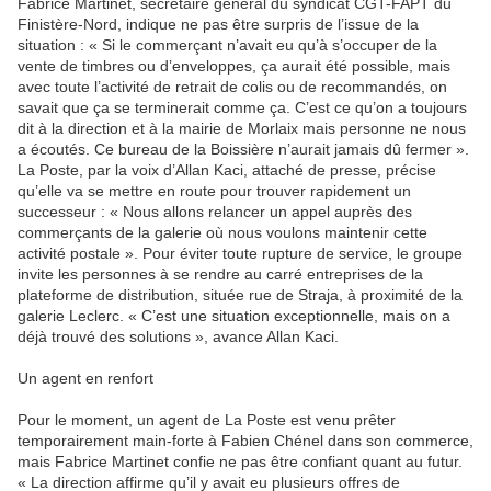
Fabrice Martinet, secrétaire général du syndicat CGT-FAPT du
Finistère-Nord, indique ne pas être surpris de l’issue de la
situation : « Si le commerçant n’avait eu qu’à s’occuper de la
vente de timbres ou d’enveloppes, ça aurait été possible, mais
avec toute l’activité de retrait de colis ou de recommandés, on
savait que ça se terminerait comme ça. C’est ce qu’on a toujours
dit à la direction et à la mairie de Morlaix mais personne ne nous
a écoutés. Ce bureau de la Boissière n’aurait jamais dû fermer ».
La Poste, par la voix d’Allan Kaci, attaché de presse, précise
qu’elle va se mettre en route pour trouver rapidement un
successeur : « Nous allons relancer un appel auprès des
commerçants de la galerie où nous voulons maintenir cette
activité postale ». Pour éviter toute rupture de service, le groupe
invite les personnes à se rendre au carré entreprises de la
plateforme de distribution, située rue de Straja, à proximité de la
galerie Leclerc. « C’est une situation exceptionnelle, mais on a
déjà trouvé des solutions », avance Allan Kaci.
Un agent en renfort
Pour le moment, un agent de La Poste est venu prêter
temporairement main-forte à Fabien Chénel dans son commerce,
mais Fabrice Martinet confie ne pas être confiant quant au futur.
« La direction affirme qu’il y avait eu plusieurs offres de