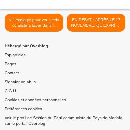
< L'écologie pour vous cela
EN DEBAT : APRÈS LE 17
consiste à taper dans le
NOVEMBRE. QU’EXPRIME
portefeuille des plus
VRAIMENT LE
modestes?
MOUVEMENT DES GILETS
JAUNES ? (L’HUMANITE -
Hébergé par Overblog
Mardi 20 Novembre 2018 -
Pierre Chaillan) >
Top articles
Pages
Contact
Signaler un abus
C.G.U.
Cookies et données personnelles
Préférences cookies
Voir le profil de Section du Parti communiste du Pays de Morlaix
sur le portail Overblog