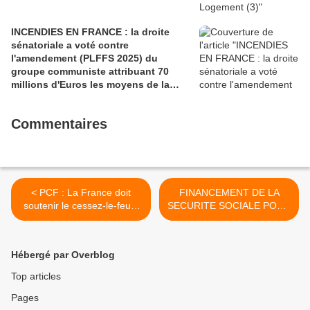
INCENDIES EN FRANCE : la droite
sénatoriale a voté contre
l'amendement (PLFFS 2025) du
groupe communiste attribuant 70
millions d'Euros les moyens de la
sécurité civile (Ian BROSSAT
Sénateur Communiste)
Commentaires
< PCF : La France doit
FINANCEMENT DE LA
soutenir le cessez-le-feu à
SECURITE SOCIALE POUR
Gaza
2019 - LE
GOUVERNEMENT
ABANDONNE UN
Hébergé par Overblog
PRINCIPE FONDATEUR DE
LA SECURITE SOCIALE
Top articles
(Cathy Apourceau-Poly –
Pages
Sénatrice Communiste / 12