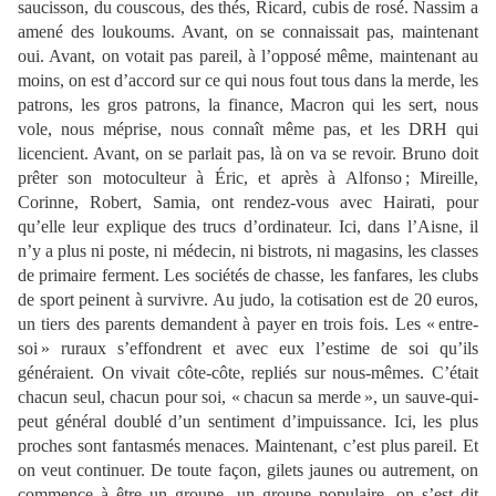
saucisson, du couscous, des thés, Ricard, cubis de rosé. Nassim a
amené des loukoums. Avant, on se connaissait pas, maintenant
oui. Avant, on votait pas pareil, à l’opposé même, maintenant au
moins, on est d’accord sur ce qui nous fout tous dans la merde, les
patrons, les gros patrons, la finance, Macron qui les sert, nous
vole, nous méprise, nous connaît même pas, et les DRH qui
licencient. Avant, on se parlait pas, là on va se revoir. Bruno doit
prêter son motoculteur à Éric, et après à Alfonso ; Mireille,
Corinne, Robert, Samia, ont rendez-vous avec Hairati, pour
qu’elle leur explique des trucs d’ordinateur. Ici, dans l’Aisne, il
n’y a plus ni poste, ni médecin, ni bistrots, ni magasins, les classes
de primaire ferment. Les sociétés de chasse, les fanfares, les clubs
de sport peinent à survivre. Au judo, la cotisation est de 20 euros,
un tiers des parents demandent à payer en trois fois. Les « entre-
soi » ruraux s’effondrent et avec eux l’estime de soi qu’ils
généraient. On vivait côte-côte, repliés sur nous-mêmes. C’était
chacun seul, chacun pour soi, « chacun sa merde », un sauve-qui-
peut général doublé d’un sentiment d’impuissance. Ici, les plus
proches sont fantasmés menaces. Maintenant, c’est plus pareil. Et
on veut continuer. De toute façon, gilets jaunes ou autrement, on
commence à être un groupe, un groupe populaire, on s’est dit