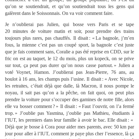
qu’on se soutiendrait, et qu’on soutiendrait tous les gens qui
galèrent dans le Soissonnais. On va voir comment faire.
Je n’oublierai pas Julien, qui bosse vers Paris et se tape
20 minutes de voiture matin et soir, pour prendre des trains
toujours plus rares, pas chauffés. Il disait : « La bagnole, j’m’en
fous, la mienne c’est pas un coupé sport, la bagnole c’est juste
que je fais comment sans, Coralie a pas été reprise en CDD, sur le
fric on est au taquet, le 12 du mois, plus un kopeck, on se prive
sur tout, ça peut pas durer qu’on nous casse partout. » Julien a
voté Voynet, Hamon. J’oublierai pas Jean-Pierre, 76 ans, au
boulot à 16 ans, les champs puis l’usine. Il disait : « Avec Nicole,
les retraites, c’était déjà que dalle, là Macron, il nous pompe le
noyau, il sait pas qu’on a la pêche, on fait quoi, on peut plus
prendre la voiture pour s’occuper des gamines de notre fille, alors
elle va bosser comment ? » Il disait : « Faut l’ouvrir, on l’a fermé
trop. » J’oublie pas Yasmina, j’oublie pas Mathieu, étudiants à
l’IUT, les premiers dans leur famille à avoir le bac. Elle disait : «
Déjà que je bosse à Cora pour aider mes parents, avec 50 km par
jour pour aller à l’IUT, comment je paye plus cher l’essence, là ça