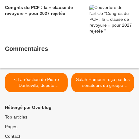
à l’issue du 40e congrès national, à
Congrès du PCF : la « clause de
Lille. Le secrétaire national, dont la
revoyure » pour 2027 rejetée
candidature devrait être officialisée le
6 septembre, veut désormais jeter «
toutes ses forces » dans la campagne
présidentielle.
Commentaires
< La réaction de Pierre
Salah Hamouri reçu par les
Darhéville, député
sénateurs du groupe
communiste, aux propos
communiste, républicain,
d'Emmanuel Macron
citoyen, écologiste >
Hébergé par Overblog
Top articles
Pages
Contact