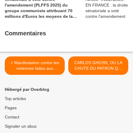
l'amendement (PLFFS 2025) du
groupe communiste attribuant 70
millions d'Euros les moyens de la
sécurité civile (Ian BROSSAT
Sénateur Communiste)
Commentaires
< Manifestation contre les
CARLOS GHOSN, OU LA
violences faites aux
CHUTE DU PATRON QUI
femmes à 15h le samedi 24
SE CROYAIT
novembre: appel de la
INTOUCHABLE
section PCF de Brest
(L’HUMANITE - Mardi 20
Hébergé par Overblog
Novembre 2018 - Loan
Nguyen) >
Top articles
Pages
Contact
Signaler un abus