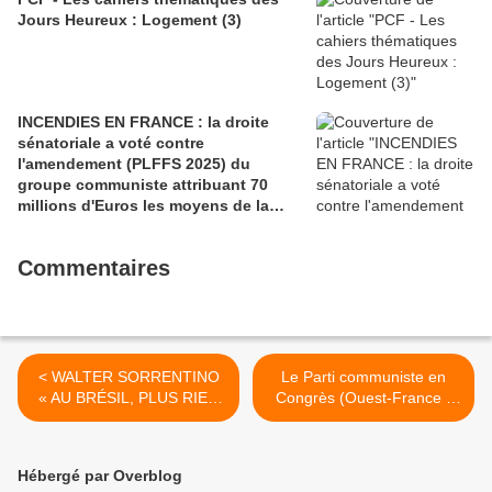
Jours Heureux : Logement (3)
INCENDIES EN FRANCE : la droite
sénatoriale a voté contre
l'amendement (PLFFS 2025) du
groupe communiste attribuant 70
millions d'Euros les moyens de la
sécurité civile (Ian BROSSAT
Sénateur Communiste)
Commentaires
< WALTER SORRENTINO
Le Parti communiste en
« AU BRÉSIL, PLUS RIEN
Congrès (Ouest-France -
NE SERA JAMAIS COMME
page Finistère, lundi 12
AVANT L’ÉLECTION DE
novembre 2018) >
BOLSONARO »
Hébergé par Overblog
(L’HUMANITE - Mardi 6