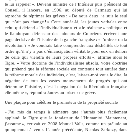
le lui rappeler ». Devenu ministre de l’Intérieur puis président du
Conseil, il lancera, en 1906, au député de Carmaux qui lui
reproche de réprimer les grèves : « De nous deux, je suis le seul
qui n’ait pas changé ! » Cette année-là, les joutes verbales entre
celui qui défend « l’individualisme » et « le réalisme » politique et
le flamboyant défenseur des mineurs de Courrières écrivent une
page décisive de l’histoire de la gauche française : « l’ordre » ou la
révolution ? « Je voudrais faire comprendre aux déshérités de tout
ordre qu’il n’y a pas d’émancipation véritable pour eux en dehors
de celle qui viendra de leurs propres efforts », affirme alors le
Tigre. « Votre doctrine de l’individualisme absolu, votre doctrine
qui prétend que la réforme sociale est contenue tout entière dans
la réforme morale des individus, c’est, laissez-moi vous le dire, la
négation de tous les vastes mouvements de progrès qui ont
déterminé l’histoire, c’est la négation de la Révolution française
elle-même », répondra Jaurès au briseur de grève.
Une plaque pour célébrer le promoteur de la propriété sociale
« J’ai mis du temps à admettre que j’aurais plus facilement
applaudi le Tigre que le fondateur de l’Humanité. Maintenant,
j’assume », écrivait en 2008 Manuel Valls, comme un prélude au
quinquennat à venir. L’année précédente, Nicolas Sarkozy, dans