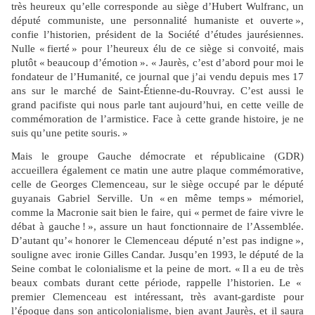
très heureux qu’elle corresponde au siège d’Hubert Wulfranc, un
député communiste, une personnalité humaniste et ouverte »,
confie l’historien, président de la Société d’études jaurésiennes.
Nulle « fierté » pour l’heureux élu de ce siège si convoité, mais
plutôt « beaucoup d’émotion ». « Jaurès, c’est d’abord pour moi le
fondateur de l’Humanité, ce journal que j’ai vendu depuis mes 17
ans sur le marché de Saint-Étienne-du-Rouvray. C’est aussi le
grand pacifiste qui nous parle tant aujourd’hui, en cette veille de
commémoration de l’armistice. Face à cette grande histoire, je ne
suis qu’une petite souris. »
Mais le groupe Gauche démocrate et républicaine (GDR)
accueillera également ce matin une autre plaque commémorative,
celle de Georges Clemenceau, sur le siège occupé par le député
guyanais Gabriel Serville. Un « en même temps » mémoriel,
comme la Macronie sait bien le faire, qui « permet de faire vivre le
débat à gauche ! », assure un haut fonctionnaire de l’Assemblée.
D’autant qu’« honorer le Clemenceau député n’est pas indigne »,
souligne avec ironie Gilles Candar. Jusqu’en 1993, le député de la
Seine combat le colonialisme et la peine de mort. « Il a eu de très
beaux combats durant cette période, rappelle l’historien. Le «
premier Clemenceau est intéressant, très avant-gardiste pour
l’époque dans son anticolonialisme, bien avant Jaurès, et il saura