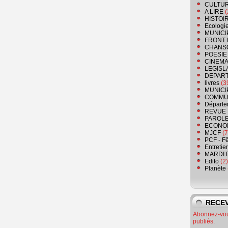
CULTU
A LIRE
(
HISTOI
Ecologi
MUNICI
FRONT 
CHANS
POESIE
CINEMA
LEGISL
DEPART
livres
(3
MUNICI
COMMU
Départe
REVUE 
PAROLE
ECONO
MJCF
(7
PCF - F
Entretie
MARDI 
Edito
(2)
Planète
RECEV
Abonnez-vous
publiés.