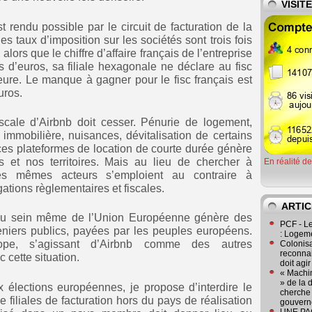
VISIT
 rendu possible par le circuit de facturation de la
les taux d’imposition sur les sociétés sont trois fois
 alors que le chiffre d’affaire français de l’entreprise
s d’euros, sa filiale hexagonale ne déclare au fisc
eure. Le manque à gagner pour le fisc français est
uros.
iscale d’Airbnb doit cesser. Pénurie de logement,
immobilière, nuisances, dévitalisation de certains
ces plateformes de location de courte durée génère
s et nos territoires. Mais au lieu de chercher à
En réalité d
es mêmes acteurs s’emploient au contraire à
gations règlementaires et fiscales.
ARTIC
 au sein même de l’Union Européenne génère des
PCF - L
eniers publics, payées par les peuples européens.
: Logeme
e, s’agissant d’Airbnb comme des autres
Colonisa
reconnai
c cette situation.
doit agi
« Machin
» de la 
élections européennes, je propose d’interdire le
cherche 
e filiales de facturation hors du pays de réalisation
gouver