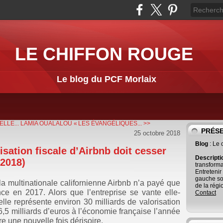
LE CHIFFON ROUGE
Le blog du PCF Morlaix
LLE...
LAMIA OUALALOU « LES ÉVANGÉLIQUES... >>
PRÉS
25 octobre 2018
Blog
: Le
isation fiscale d’Airbnb doit cesser
Descript
 2018)
transforma
Entretenir
gauche so
la multinationale californienne Airbnb n’a payé que
de la régi
e en 2017. Alors que l’entreprise se vante elle-
Contact
lle représente environ 30 milliards de valorisation
 6,5 milliards d’euros à l’économie française l’année
re une nouvelle fois dérisoire.