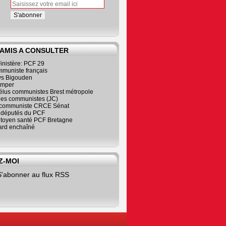
 AMIS A CONSULTER
inistère: PCF 29
mmuniste français
s Bigouden
imper
élus communistes Brest métropole
nes communistes (JC)
communiste CRCE Sénat
s députés du PCF
citoyen santé PCF Bretagne
rd enchaîné
Z-MOI
S'abonner au flux RSS