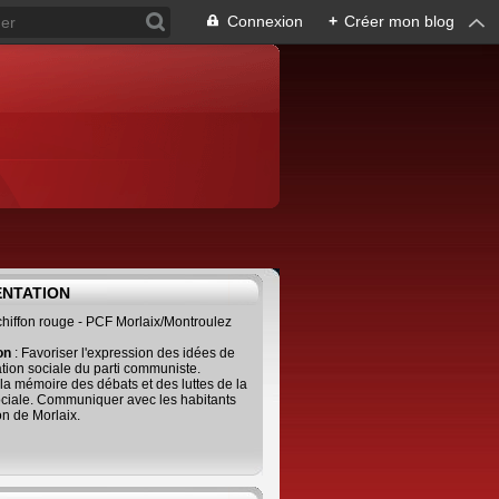
Connexion
+
Créer mon blog
ENTATION
 chiffon rouge - PCF Morlaix/Montroulez
ion
: Favoriser l'expression des idées de
tion sociale du parti communiste.
 la mémoire des débats et des luttes de la
ciale. Communiquer avec les habitants
on de Morlaix.