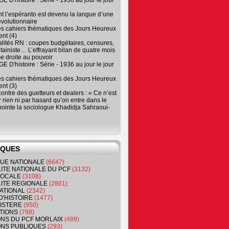
 D'histoire : Série - 1936 au jour le jour
 l’espéranto est devenu la langue d’une
évolutionnaire
es cahiers thématiques des Jours Heureux
nt (4)
lités RN : coupes budgétaires, censures,
tainiste… L’effrayant bilan de quatre mois
e droite au pouvoir
 D'histoire : Série - 1936 au jour le jour
es cahiers thématiques des Jours Heureux
nt (3)
contre des guetteurs et dealers : « Ce n’est
 rien ni par hasard qu’on entre dans le
, pointe la sociologue Khadidja Sahraoui-
IQUES
QUE NATIONALE
(6647)
ITE NATIONALE DU PCF
(3132)
 LOCALE
(3108)
ITE REGIONALE
(2861)
ATIONAL
(2342)
D'HISTOIRE
(1477)
NISTERE
(950)
TIONS
(788)
ONS DU PCF MORLAIX
(489)
NS PUBLIQUES
(293)