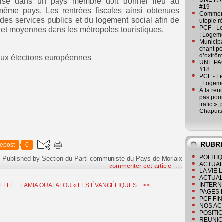
UNE PAGE
éalisé dans un pays membre doit donner lieu au
#19
ême pays. Les rentrées fiscales ainsi obtenues
Comment
 des services publics et du logement social afin de
utopie r
PCF - L
 et moyennes dans les métropoles touristiques.
: Logeme
Municipa
chant pé
d’extrêm
 aux élections européennes
UNE PAGE
#18
PCF - L
: Logeme
À la ren
pas pour
trafic »
Chapuis
RUBR
epost
0
POLITI
Published by Section du Parti communiste du Pays de Morlaix
ACTUAL
commenter cet article
…
LA VIE
ACTUAL
INTERN
LLE...
LAMIA OUALALOU « LES ÉVANGÉLIQUES... >>
PAGES 
PCF FI
NOS AC
POSITI
REUNIO