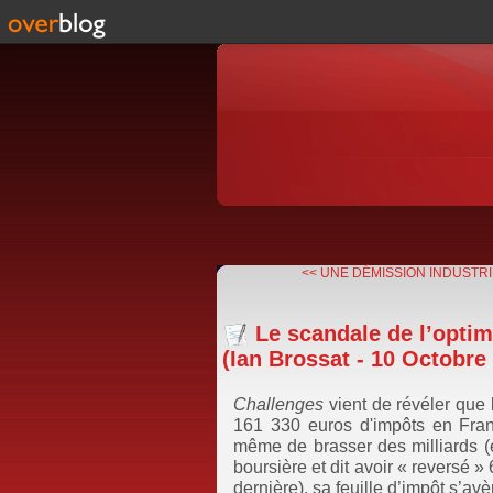
<< UNE DÉMISSION INDUSTRIE
Le scandale de l’optim
(Ian Brossat - 10 Octobre
Challenges
vient de révéler que 
161 330 euros d'impôts en Franc
même de brasser des milliards (e
boursière et dit avoir « reversé »
dernière), sa feuille d’impôt s’avè