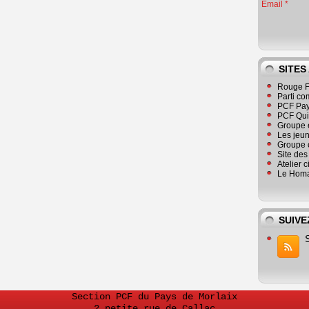
Email
SITES
Rouge F
Parti co
PCF Pay
PCF Qu
Groupe 
Les jeu
Groupe 
Site de
Atelier 
Le Homa
SUIVE
Section PCF du Pays de Morlaix
2 petite rue de Callac