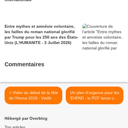
Entre mythes et amnésie volontaire,
les failles du roman national glorifié
par Trump pour les 250 ans des États-
Unis (L'HUMANITE - 3 Juillet 2026)
Commentaires
< Vidéo du débat de la fête
Un plan d'urgence pour les
de l'Huma 2018 - Vieillir est
EHPAD - le PCF lance une
une chance – Pour le
campagne nationale >
respect, la dignité :
Combattre l’âgisme dans
Hébergé par Overblog
notre société, les ÉHPAD et
à domicile - Débat animé
Top articles