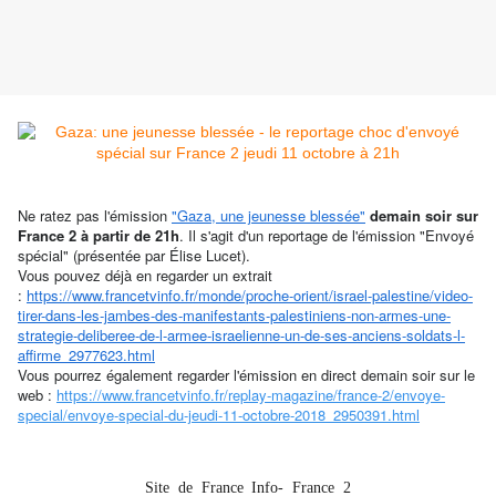
Ne ratez pas l'émission
"Gaza, une jeunesse blessée"
demain soir sur
France 2
à partir de 21h
. Il s'agit d'un reportage de l'émission "Envoyé
spécial" (présentée par Élise Lucet).
Vous pouvez déjà en regarder un extrait
:
https://www.francetvinfo.fr/monde/proche-orient/israel-palestine/video-
tirer-dans-les-jambes-des-manifestants-palestiniens-non-armes-une-
strategie-deliberee-de-l-armee-israelienne-un-de-ses-anciens-soldats-l-
affirme_2977623.html
Vous pourrez également regarder l'émission en direct demain soir sur le
web :
https://www.francetvinfo.fr/replay-magazine/france-2/envoye-
special/envoye-special-du-jeudi-11-octobre-2018_2950391.html
Site de France Info- France 2