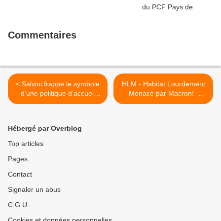
Commentaires
< Salvini frappe le symbole
HLM - Habitat Lourdement
d'une politique d'accueil
Menacé par Macron! -
possible (communiqué du
L'Humanité, 10 octobre
MRAP - 9 octobre 2018)
2018 >
Hébergé par Overblog
Top articles
Pages
Contact
Signaler un abus
C.G.U.
Cookies et données personnelles