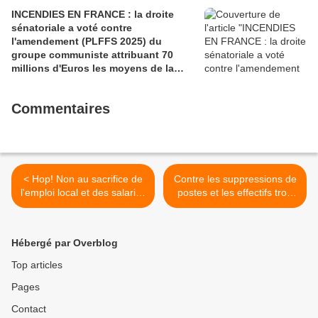
INCENDIES EN FRANCE : la droite
sénatoriale a voté contre
l'amendement (PLFFS 2025) du
groupe communiste attribuant 70
millions d'Euros les moyens de la
sécurité civile (Ian BROSSAT
Sénateur Communiste)
Commentaires
< Hop! Non au sacrifice de
Contre les suppressions de
l'emploi local et des salariés
postes et les effectifs trop
(Photos Pierre-Yvon
chargés dans les classes,
Boisnard)
grève dans l'éducation
nationale le 12 novembre -
Hébergé par Overblog
communiqué du SNES-FSU
>
Top articles
Pages
Contact