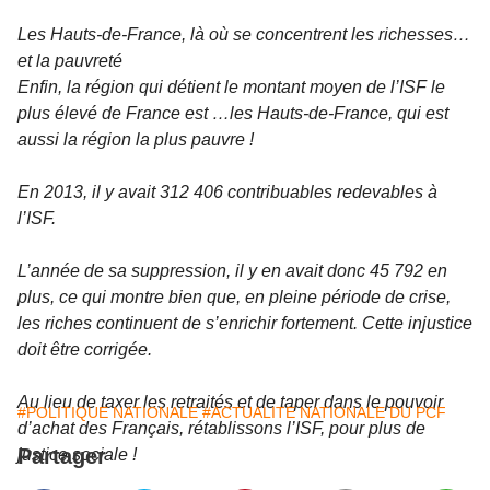
Les Hauts-de-France, là où se concentrent les richesses…
et la pauvreté
Enfin, la région qui détient le montant moyen de l’ISF le
plus élevé de France est …les Hauts-de-France, qui est
aussi la région la plus pauvre !
En 2013, il y avait 312 406 contribuables redevables à
l’ISF.
L’année de sa suppression, il y en avait donc 45 792 en
plus, ce qui montre bien que, en pleine période de crise,
les riches continuent de s’enrichir fortement. Cette injustice
doit être corrigée.
Au lieu de taxer les retraités et de taper dans le pouvoir
#POLITIQUE NATIONALE
#ACTUALITE NATIONALE DU PCF
d’achat des Français, rétablissons l’ISF, pour plus de
Partager
justice sociale !