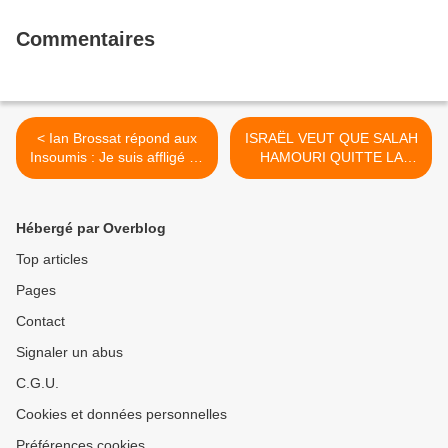
sécurité civile (Ian BROSSAT
Sénateur Communiste)
Commentaires
< Ian Brossat répond aux
ISRAËL VEUT QUE SALAH
Insoumis : Je suis affligé de
HAMOURI QUITTE LA
voir certains flancher sur la
PALESTINE, MAIS IL NE
question de l'immigration
CÉDERA PAS - Elsa Lefort,
(JDD, 16 septembre 2018)
L'Humanité - 13 septembre
Hébergé par Overblog
2018 >
Top articles
Pages
Contact
Signaler un abus
C.G.U.
Cookies et données personnelles
Préférences cookies