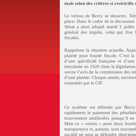
mais selon des critères si restrictifs
Le verrou de Bercy se desserre. Très 
place. Dans le cadre de la discussion p
Sénat a ainsi adopté mardi 3 juille
général des impôts, celui qui fixe 
fiscales.
Rappelons la situation actuelle. Aujo
plainte pour fraude fiscale. C’est la 
d’une spécificité française et d’une
introduite en 1920 dans la législatio
suivre l’avis de la commission des inf
d’une plainte. Chaque année, environ 
examinés par la CIF.
Ce système est défendu par Berc
rapidement le paiement des pénalités 
trouveraient améliorées puisqu’il ne 
Mais ce « verrou » pose deux lourd
transparence et, partant, sont suscepti
société ne peut se défendre directeme