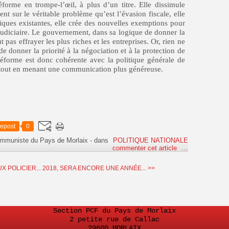
forme en trompe-l’œil, à plus d’un titre. Elle dissimule
 sur le véritable problème qu’est l’évasion fiscale, elle
iques existantes, elle crée des nouvelles exemptions pour
 judiciaire. Le gouvernement, dans sa logique de donner la
ut pas effrayer les plus riches et les entreprises. Or, rien ne
de donner la priorité à la négociation et à la protection de
 réforme est donc cohérente avec la politique générale de
és tout en menant une communication plus généreuse.
epost
0
ommuniste du Pays de Morlaix
-
dans
POLITIQUE NATIONALE
commenter cet article
…
X POLICIER...
2018, SERA ENCORE UNE ANNÉE... >>
Section PCF du Pays de Morlaix
2 petite rue de Callac
29600 MORLAIX