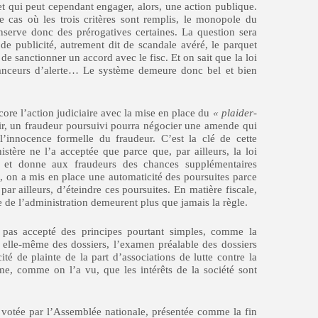
uet qui peut cependant engager, alors, une action publique.
le cas où les trois critères sont remplis, le monopole du
nserve donc des prérogatives certaines. La question sera
de publicité, autrement dit de scandale avéré, le parquet
 de sanctionner un accord avec le fisc. Et on sait que la loi
 lanceurs d’alerte… Le système demeure donc bel et bien
encore l’action judiciaire avec la mise en place du
« plaider-
air, un fraudeur poursuivi pourra négocier une amende qui
 l’innocence formelle du fraudeur. C’est la clé de cette
stère ne l’a acceptée que parce que, par ailleurs, la loi
n et donne aux fraudeurs des chances supplémentaires
t, on a mis en place une automaticité des poursuites parce
 ailleurs, d’éteindre ces poursuites. En matière fiscale,
re de l’administration demeurent plus que jamais la règle.
 pas accepté des principes pourtant simples, comme la
ar elle-même des dossiers, l’examen préalable des dossiers
ité de plainte de la part d’associations de lutte contre la
ême, comme on l’a vu, que les intérêts de la société sont
nt votée par l’Assemblée nationale, présentée comme la fin