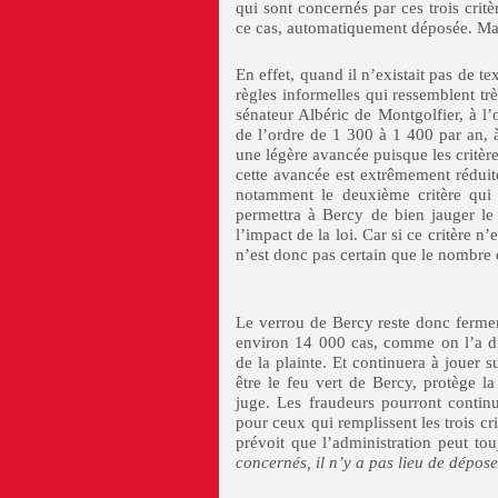
qui sont concernés par ces trois crit
ce cas, automatiquement déposée. Mais
En effet, quand il n’existait pas de tex
règles informelles qui ressemblent trè
sénateur Albéric de Montgolfier, à l’
de l’ordre de 1 300 à 1 400 par an, à 
une légère avancée puisque les critèr
cette avancée est extrêmement réduite
notamment le deuxième critère qui f
permettra à Bercy de bien jauger le 
l’impact de la loi. Car si ce critère n
n’est donc pas certain que le nombre 
Le verrou de Bercy reste donc fermem
environ 14 000 cas, comme on l’a di
de la plainte. Et continuera à jouer su
être le feu vert de Bercy, protège la
juge. Les fraudeurs pourront contin
pour ceux qui remplissent les trois cri
prévoit que l’administration peut to
concernés, il n’y a pas lieu de dépose