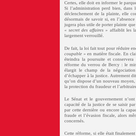
Certes, elle doit en informer le parq
Si l’administration perd bien, dans 
déclenchement de la plainte, elle co
désormais de savoir si, en l’absence 
jugera plus utile de porter plainte que
« secret des affaires »
affaiblit les
largement verrouillé.
De fait, la loi fait tout pour réduire 
coupable »
en matière fiscale. En cl
éteindra la poursuite et conservera
réforme du verrou de Bercy : le mini
élargit le champ de la négociatio
d’échapper à la justice. Autrement di
qu’on dispose d’un nouveau moyen, par
la protection du fraudeur et l’arbitrai
Le Sénat et le gouvernement n’ont
capacité de la justice de se saisir p
par cette dernière ou encore la capac
fraude et l’évasion fiscale, alors m
concernés.
Cette réforme, si elle était finaleme