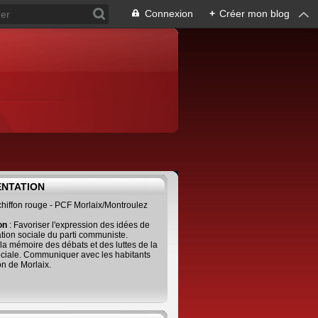
Connexion
+
Créer mon blog
ENTATION
 chiffon rouge - PCF Morlaix/Montroulez
ion
: Favoriser l'expression des idées de
tion sociale du parti communiste.
 la mémoire des débats et des luttes de la
ciale. Communiquer avec les habitants
on de Morlaix.