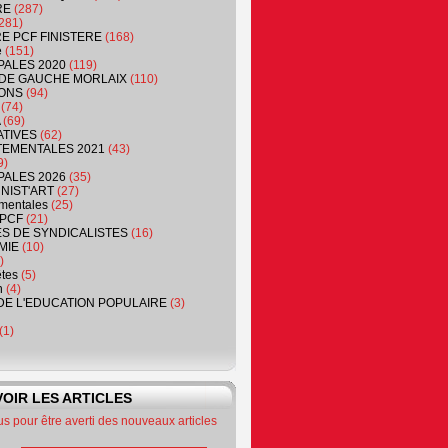
RE
(287)
281)
RE PCF FINISTERE
(168)
e
(151)
PALES 2020
(119)
DE GAUCHE MORLAIX
(110)
ONS
(94)
(74)
(69)
ATIVES
(62)
EMENTALES 2021
(43)
9)
PALES 2026
(35)
NIST'ART
(27)
mentales
(25)
PCF
(21)
S DE SYNDICALISTES
(16)
MIE
(10)
)
êtes
(5)
n
(4)
DE L'EDUCATION POPULAIRE
(3)
(1)
OIR LES ARTICLES
 pour être averti des nouveaux articles