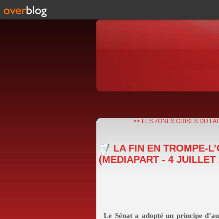
<< LES ZONES GRISES DU FAU
LA FIN EN TROMPE-L
(MEDIAPART - 4 JUILLET
Le Sénat a adopté un principe d’aut