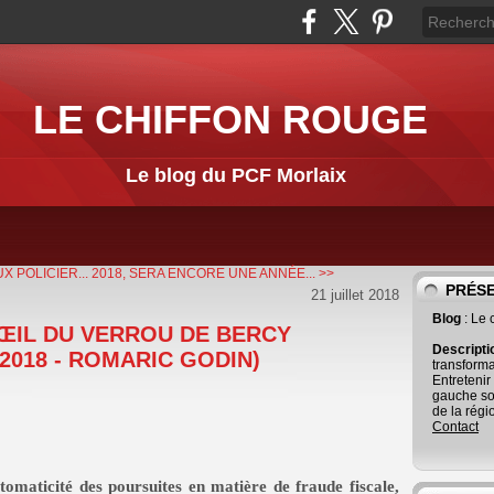
LE CHIFFON ROUGE
Le blog du PCF Morlaix
X POLICIER...
2018, SERA ENCORE UNE ANNÉE... >>
PRÉS
21 juillet 2018
Blog
: Le
’ŒIL DU VERROU DE BERCY
Descript
 2018 - ROMARIC GODIN)
transforma
Entretenir
gauche so
de la régi
Contact
omaticité des poursuites en matière de fraude fiscale,