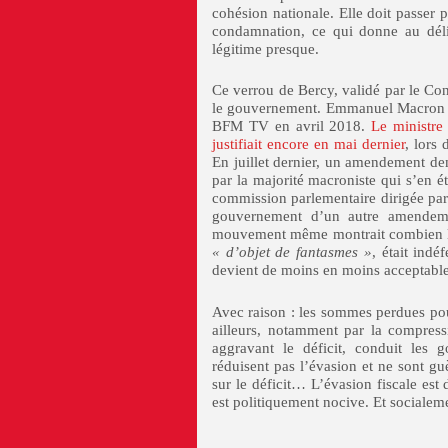
cohésion nationale. Elle doit passer 
condamnation, ce qui donne au délit
légitime presque.
Ce verrou de Bercy, validé par le Con
le gouvernement. Emmanuel Macron en 
BFM TV en avril 2018.
Le ministre
justifiait encore en mai dernier
, lors 
En juillet dernier, un amendement dem
par la majorité macroniste qui s’en ét
commission parlementaire dirigée par l
gouvernement d’un autre amendeme
mouvement même montrait combien la 
« d’objet de fantasmes »
, était ind
devient de moins en moins acceptable
Avec raison : les sommes perdues pour
ailleurs, notamment par la compress
aggravant le déficit, conduit les
réduisent pas l’évasion et ne sont g
sur le déficit… L’évasion fiscale est
est politiquement nocive. Et socialem