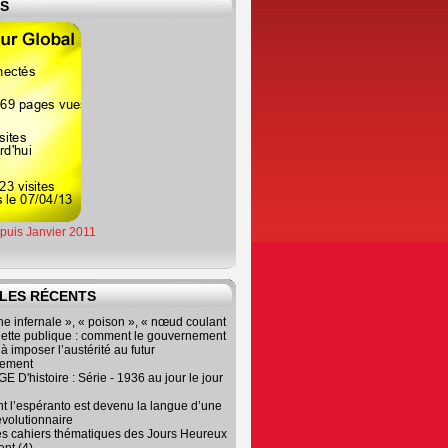
ES
epuis Janvier 2011
LES RÉCENTS
e infernale », « poison », « nœud coulant
dette publique : comment le gouvernement
à imposer l’austérité au futur
nement
 D'histoire : Série - 1936 au jour le jour
 l’espéranto est devenu la langue d’une
évolutionnaire
es cahiers thématiques des Jours Heureux