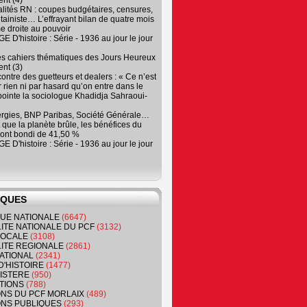
nt (4)
lités RN : coupes budgétaires, censures,
tainiste… L’effrayant bilan de quatre mois
e droite au pouvoir
 D'histoire : Série - 1936 au jour le jour
es cahiers thématiques des Jours Heureux
nt (3)
contre des guetteurs et dealers : « Ce n’est
 rien ni par hasard qu’on entre dans le
, pointe la sociologue Khadidja Sahraoui-
ergies, BNP Paribas, Société Générale…
que la planète brûle, les bénéfices du
ont bondi de 41,50 %
 D'histoire : Série - 1936 au jour le jour
IQUES
QUE NATIONALE
(6647)
ITE NATIONALE DU PCF
(3132)
 LOCALE
(3108)
ITE REGIONALE
(2861)
ATIONAL
(2341)
D'HISTOIRE
(1477)
NISTERE
(950)
TIONS
(788)
ONS DU PCF MORLAIX
(489)
NS PUBLIQUES
(293)