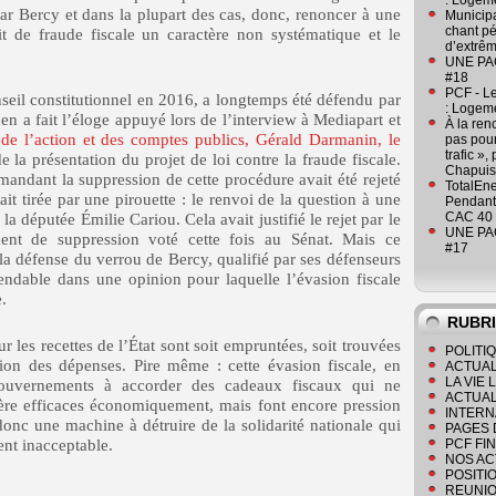
: Logeme
par Bercy et dans la plupart des cas, donc, renoncer à une
Municipa
chant pé
 de fraude fiscale un caractère non systématique et le
d’extrêm
UNE PAGE
#18
PCF - L
seil constitutionnel en 2016, a longtemps été défendu par
: Logeme
a fait l’éloge appuyé lors de l’interview à Mediapart et
À la ren
 de l’action et des comptes publics, Gérald Darmanin, le
pas pour
trafic »
de la présentation du projet de loi contre la fraude fiscale.
Chapuis
andant la suppression de cette procédure avait été rejeté
TotalEn
ait tirée par une pirouette : le renvoi de la question à une
Pendant 
CAC 40 
a députée Émilie Cariou. Cela avait justifié le rejet par le
UNE PAGE
nt de suppression voté cette fois au Sénat. Mais ce
#17
défense du verrou de Bercy, qualifié par ses défenseurs
éfendable dans une opinion pour laquelle l’évasion fiscale
.
RUBR
 les recettes de l’État sont soit empruntées, soit trouvées
POLITI
ion des dépenses. Pire même : cette évasion fiscale, en
ACTUAL
LA VIE
 gouvernements à accorder des cadeaux fiscaux qui ne
ACTUAL
uère efficaces économiquement, mais font encore pression
INTERN
 donc une machine à détruire de la solidarité nationale qui
PAGES 
ent inacceptable.
PCF FI
NOS AC
POSITI
REUNIO