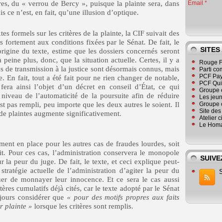
ères, du « verrou de Bercy », puisque la plainte sera, dans
Email
 ce n’est, en fait, qu’une illusion d’optique.
tes formels sur les critères de la plainte, la CIF suivait des
s fortement aux conditions fixées par le Sénat. De fait, le
SITES
origine du texte, estime que les dossiers concernés seront
peine plus, donc, que la situation actuelle. Certes, il y a
Rouge F
es de transmission à la justice sont désormais connus, mais
Parti co
PCF Pay
. En fait, tout a été fait pour ne rien changer de notable,
PCF Qu
era ainsi l’objet d’un décret en conseil d’État, ce qui
Groupe 
niveau de l’automaticité de la poursuite afin de réduire
Les jeu
’est pas rempli, peu importe que les deux autres le soient. Il
Groupe 
Site de
de plaintes augmente significativement.
Atelier 
Le Homa
ent en place pour les autres cas de fraudes lourdes, soit
t. Pour ces cas, l’administration conservera le monopole
SUIVE
r la peur du juge. De fait, le texte, et ceci explique peut-
 stratégie actuelle de l’administration d’agiter la peur du
uer de monnayer leur innocence. Et ce sera le cas aussi
tères cumulatifs déjà cités, car le texte adopté par le Sénat
ujours considérer que
« pour des motifs propres aux faits
r plainte »
lorsque les critères sont remplis.