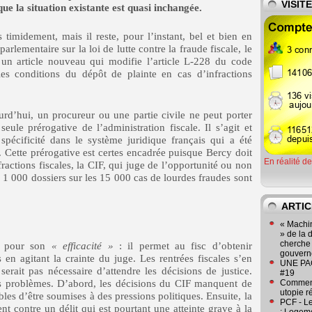
VISIT
 que la situation existante est quasi inchangée.
timidement, mais il reste, pour l’instant, bel et bien en
arlementaire sur la loi de lutte contre la fraude fiscale, le
t un article nouveau qui modifie l’article L-228 du code
les conditions du dépôt de plainte en cas d’infractions
urd’hui, un procureur ou une partie civile ne peut porter
seule prérogative de l’administration fiscale. Il s’agit et
 spécificité dans le système juridique français qui a été
n. Cette prérogative est certes encadrée puisque Bercy doit
En réalité d
ractions fiscales, la CIF, qui juge de l’opportunité ou non
1 000 dossiers sur les 15 000 cas de lourdes fraudes sont
ARTIC
« Machin
» de la 
cherche 
y pour son
« efficacité »
: il permet au fisc d’obtenir
gouver
en agitant la crainte du juge. Les rentrées fiscales s’en
UNE PAGE
serait pas nécessaire d’attendre les décisions de justice.
#19
s problèmes. D’abord, les décisions du CIF manquent de
Comment
utopie r
bles d’être soumises à des pressions politiques. Ensuite, la
PCF - L
nt contre un délit qui est pourtant une atteinte grave à la