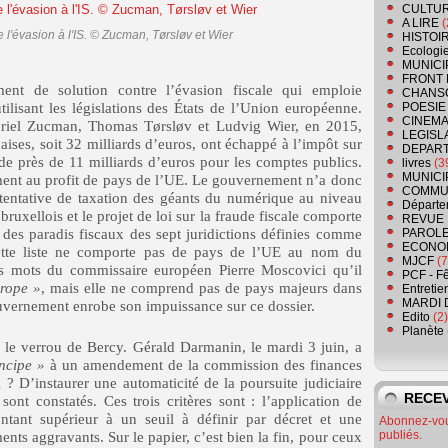
CULTU
A LIRE
(
l'évasion à l'IS. © Zucman, Tørsløv et Wier
HISTOI
Ecologi
MUNICI
FRONT 
nt de solution contre l’évasion fiscale qui emploie
CHANS
ilisant les législations des États de l’Union européenne.
POESIE
CINEMA
iel Zucman, Thomas Tørsløv et Ludvig Wier, en 2015,
LEGISL
aises, soit 32 milliards d’euros, ont échappé à l’impôt sur
DEPART
e de près de 11 milliards d’euros pour les comptes publics.
livres
(3
MUNICI
ement au profit de pays de l’UE. Le gouvernement n’a donc
COMMU
a tentative de taxation des géants du numérique au niveau
Départe
ruxellois et le projet de loi sur la fraude fiscale comporte
REVUE 
se des paradis fiscaux des sept juridictions définies comme
PAROLE
ECONO
cette liste ne comporte pas de pays de l’UE au nom du
MJCF
(7
es mots du commissaire européen Pierre Moscovici qu’il
PCF - F
urope »
, mais elle ne comprend pas de pays majeurs dans
Entretie
MARDI 
gouvernement enrobe son impuissance sur ce dossier.
Edito
(2)
Planète
r le verrou de Bercy. Gérald Darmanin, le mardi 3 juin, a
ncipe »
à un amendement de la commission des finances
 ? D’instaurer une automaticité de la poursuite judiciaire
RECEV
sont constatés. Ces trois critères sont : l’application de
tant supérieur à un seuil à définir par décret et une
Abonnez-vous
publiés.
ents aggravants. Sur le papier, c’est bien la fin, pour ceux