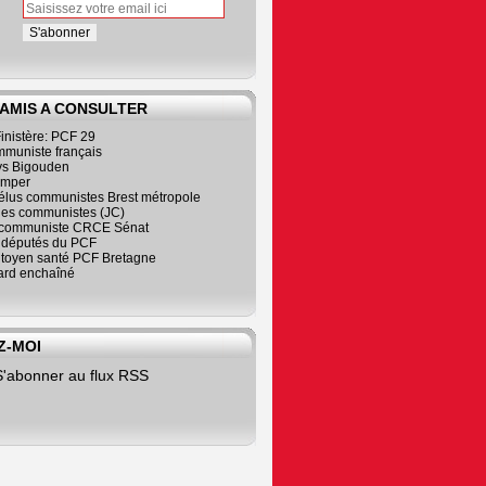
 AMIS A CONSULTER
inistère: PCF 29
mmuniste français
s Bigouden
imper
élus communistes Brest métropole
nes communistes (JC)
communiste CRCE Sénat
s députés du PCF
citoyen santé PCF Bretagne
rd enchaîné
Z-MOI
S'abonner au flux RSS