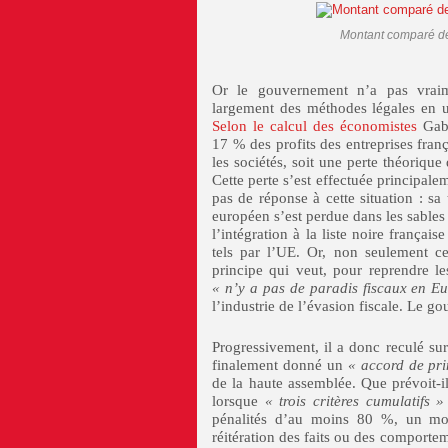
Montant comparé de 
Or le gouvernement n’a pas vraime
largement des méthodes légales en ut
Selon le calcul des économistes
Gabr
17 % des profits des entreprises franç
les sociétés, soit une perte théoriqu
Cette perte s’est effectuée principal
pas de réponse à cette situation : s
européen s’est perdue dans les sables b
l’intégration à la liste noire françai
tels par l’UE. Or, non seulement 
principe qui veut, pour reprendre l
« n’y a pas de paradis fiscaux en E
l’industrie de l’évasion fiscale. Le 
Progressivement, il a donc reculé su
finalement donné un
« accord de pri
de la haute assemblée. Que prévoit-il
lorsque
« trois critères cumulatifs »
pénalités d’au moins 80 %, un mon
réitération des faits ou des comportem