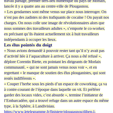
travail partagé, premier tiers-lieu numérique du pays de Morlaix,
lancée il y a quatre ans au centre-ville de Plougasnou.
« Les gendarmes sont même venus sur place nous interroger. On
n’est pas des zadistes ni des trafiquants de cocaïne ! On payait nos
charges. On nous colle une image de révolutionnaires alors que
nous sommes des travailleurs adultes », s’emporte le co-worker,
en précisant qu’ils étaient actuellement six à huit travailleurs
indépendants à occuper les lieux.
Les élus pointés du doigt
« Nous avions demandé à pouvoir rester tant qu’il n’y avait pas
d’activité liée à l’aquaculture à arriver. Ça nous a été refusé »,
déplore Corentin Biette, en pointant les dirigeants de Morlaix
communauté, « qui ne sont jamais venus nous voir », et en
regrettant « le manque de soutien des élus plouganistes, qui sont
restés indifférents ».
« Couper l’herbe sous les pieds d’un espace de coworking, ça va
à contre-courant de l’époque dans laquelle on vit. Et préférer
garder des locaux vides, c’est absurde », termine l’initiateur de
l’Embarcadère, qui a trouvé refuge dans un autre espace du même
type, à la Sphère, à Landivisiau.
https://www.letelegramme.fr/finistere/plougasnou/diben-l-