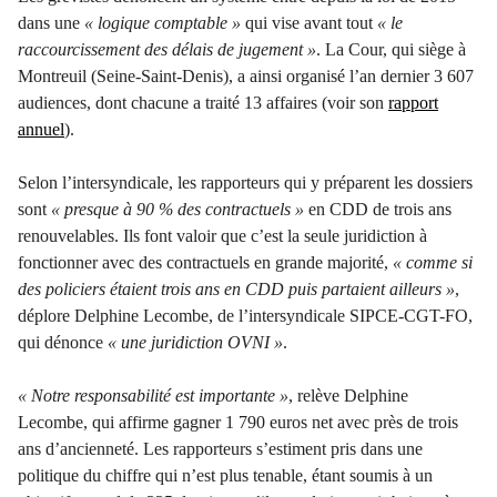
dans une
« logique comptable »
qui vise avant tout
« le
raccourcissement des délais de jugement »
. La Cour, qui siège à
Montreuil (Seine-Saint-Denis), a ainsi organisé l
’
an dernier 3 607
audiences, dont chacune a traité 13 affaires (voir son
rapport
annuel
).
Selon l
’
intersyndicale, les rapporteurs qui y préparent les dossiers
sont
« presque à 90 % des contractuels »
en CDD de trois ans
renouvelables. Ils font valoir que c
’
est la seule juridiction à
fonctionner avec des contractuels en grande majorité,
« comme si
des policiers étaient trois ans en CDD puis partaient ailleurs »
,
déplore Delphine Lecombe, de l
’
intersyndicale SIPCE-CGT-FO,
qui dénonce
« une juridiction OVNI »
.
« Notre responsabilité est importante »
, relève Delphine
Lecombe, qui affirme gagner 1 790 euros net avec près de trois
ans d
’
ancienneté. Les rapporteurs s
’
estiment pris dans une
politique du chiffre qui n
’
est plus tenable, étant soumis à un