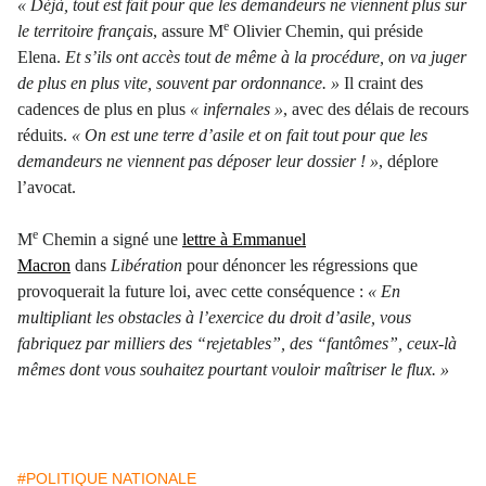
« Déjà, tout est fait pour que les demandeurs ne viennent plus sur
e
le territoire français
,
assure M
Olivier Chemin, qui préside
Elena.
Et s
’
ils ont accès tout de même à la procédure, on va juger
de plus en plus vite, souvent par ordonnance. »
Il craint des
cadences de plus en plus
« infernales »
, avec des délais de recours
réduits.
« On est une terre d
’
asile et on fait tout pour que les
demandeurs ne viennent pas déposer leur dossier ! »
, déplore
l
’
avocat.
e
M
Chemin a signé une
lettre à Emmanuel
Macron
dans
Libération
pour dénoncer les régressions que
provoquerait la future loi, avec cette conséquence :
« En
multipliant les obstacles à l’exercice du droit d’asile, vous
fabriquez par milliers des
“
rejetables”
, des
“
fantômes”
, ceux-là
mêmes dont vous souhaitez pourtant vouloir maîtriser le flux. »
#POLITIQUE NATIONALE