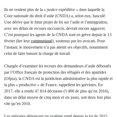
Ils ne veulent plus de la
« justice expéditive »
dans laquelle la
Cour nationale du droit d
’
asile (CNDA) a, selon eux, basculé.
Une dérive que le futur projet de loi sur l
’
asile et l
’
immigration,
avec ses délais de recours raccourcis, devrait encore aggraver.
C
’
est pourquoi les agents de la CNDA sont en grève depuis le 13
février (lire leur
communiqué
)
,
soutenus par les avocats. Pour
l
’
instant, le mouvement n
’
a pas atteint ses objectifs, notamment
celui de faire baisser la charge de travail.
Chargée d
’
examiner les recours des demandeurs d
’
asile déboutés
par l
’
Office français de protection des réfugiés et des apatrides
(Ofpra), la CNDA est la juridiction administrative la plus rapide et
la plus
« productive »
de France, rappellent les grévistes. En
2017, elle a rendu 47 814 décisions (5 000 de plus qu
’
en 2016),
dans un délai moyen de cinq mois et six jours, soit deux fois plus
vite qu
’
en 2010.
Les grévistes dénoncent un système entré depuis la loi de 2015