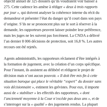
objectif annuel de 325 dossiers qu
’
ils voudraient voir baisser à
275. Cette cadence les amène à rédiger
« deux à trois rapports
par jour »
,
qui doivent analyser la cohérence interne du récit du
demandeur et présenter l
’
état du danger qu
’
il court dans son pays
d
’
origine. S
’
ils ne se prononcent plus sur le sort à réserver à la
demande, les rapporteurs peuvent laisser poindre leur préférence,
mais les juges ne les suivent pas forcément. La CNDA a délivré
l
’a
n dernier 8 006 décisions de protection, soit 16,8 %. Les autres
recours ont été rejetés.
Agents administratifs, les rapporteurs réclament d
’
être intégrés à
la formation de jugement, avec la création d
’
un corps spécifique.
Pour l
’
instant, ils assistent au délibéré et rédigent le projet de
décision mais n
’
ont aucun pouvoir.
« Il doit être mis fin à cette
situation baroque qui place le véritable
“e
xpert”
du dossier sans
voix décisionnaire »
, estiment les grévistes. Pour eux, il importe
aussi de
« stabiliser »
les effectifs des rapporteurs,
« dont
l
’
ancienneté moyenne à la Cour n
’
excède pas deux ans »
,
et de
s
’
interroger sur la
« qualité »
des jugements rendus. La plupart