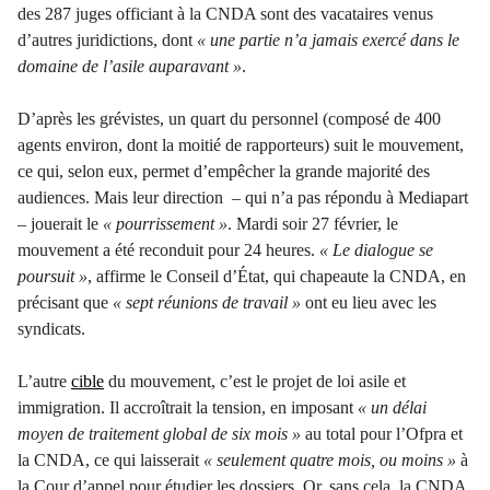
des 287 juges officiant à la CNDA sont des vacataires venus
d
’
autres juridictions, dont
« une partie n
’
a jamais exercé dans le
domaine de l
’
asile auparavant »
.
D
’
après les grévistes, un quart du personnel (composé de 400
agents environ, dont la moitié de rapporteurs) suit le mouvement,
ce qui, selon eux, permet d
’
empêcher la grande majorité des
audiences. Mais leur direction – qui n
’
a pas répondu à Mediapart
– jouerait le
« pourrissement »
. Mardi soir 27 février, le
mouvement a été reconduit pour 24 heures.
« Le dialogue se
poursuit »
, affirme le Conseil d’État, qui chapeaute la CNDA, en
précisant que
« sept réunions de travail »
ont eu lieu avec les
syndicats.
L
’
autre
cible
du mouvement, c
’
est le projet de loi asile et
immigration. Il accroîtrait la tension, en imposant
« un délai
moyen de traitement global de six mois »
au total pour l
’
Ofpra et
la CNDA, ce qui laisserait
« seulement quatre mois, ou moins »
à
la Cour d
’
appel pour étudier les dossiers. Or, sans cela, la CNDA