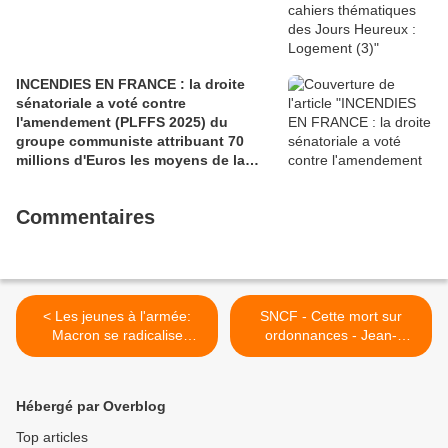
INCENDIES EN FRANCE : la droite
sénatoriale a voté contre
l'amendement (PLFFS 2025) du
groupe communiste attribuant 70
millions d'Euros les moyens de la
sécurité civile (Ian BROSSAT
Sénateur Communiste)
Commentaires
< Les jeunes à l'armée:
SNCF - Cette mort sur
Macron se radicalise
ordonnances - Jean-
(Mouvement de la
Emmanuel Ducoin,
Jeunesse Communiste de
l'Humanité, mercredi 28
France)
février >
Hébergé par Overblog
Top articles